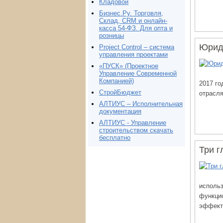
Кладовой
Бизнес.Ру. Торговля,
Склад, CRM и онлайн-
касса 54-ФЗ. Для опта и
розницы
Юрид
Project Сontrol – система
управления проектами
«ПУСК» (Проектное
Управление Современной
Компанией)
2017 го
СтройБюджет
отрасля
АЛТИУС – Исполнительная
документация
АЛТИУС - Управление
строительством скачать
бесплатно
Три г
использ
функцио
эффект