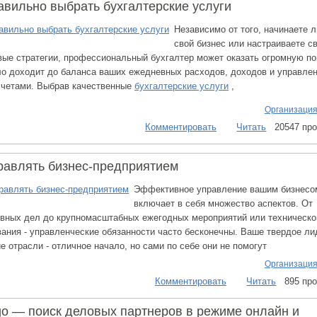
авильно выбрать бухгалтерские услуги
Независимо от того, начинаете л
свой бизнес или настраиваете с
ые стратегии, профессиональный бухгалтер может оказать огромную п
ло доходит до баланса ваших ежедневных расходов, доходов и управле
четами. Выбрав качественные
бухгалтерские услуги
,
Организация
Комментировать
Читать
20547 пр
равлять бизнес-предприятием
Эффективное управление вашим бизнесо
включает в себя множество аспектов. От
вных дел до крупномасштабных ежегодных мероприятий или техническо
ания - управленческие обязанности часто бесконечны. Ваше твердое ли
е отрасли - отличное начало, но сами по себе они не помогут
Организация
Комментировать
Читать
895 пр
go — поиск деловых партнеров в режиме онлайн и