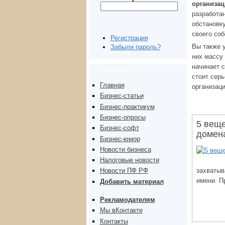
организац
разработа
обстановк
своего соб
Регистрация
Вы также 
Забыли пароль?
них массу 
начинает с
Навигация
стоит сер
Главная
организаци
Бизнес-статьи
Бизнес-практикум
Бизнес-опросы
5 веще
Бизнес-софт
домен
Бизнес-юмор
Новости бизнеса
Налоговые новости
захваты
Новости ПФ РФ
имени. П
Добавить материал
Рекламодателям
Мы вКонтакте
Контакты