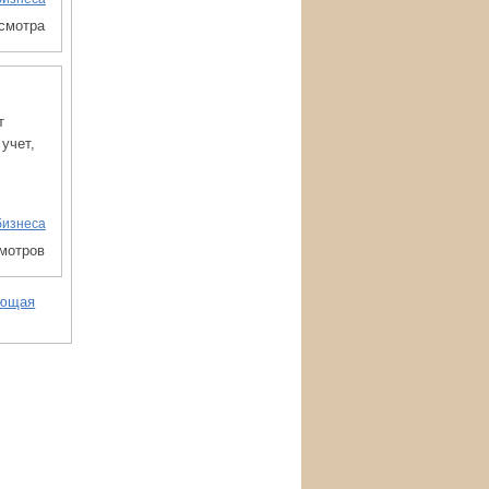
осмотра
т
учет,
бизнеса
смотров
ующая