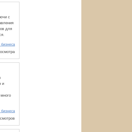
лючи с
авления
ов для
ся.
 бизнеса
росмотра
я
н и
 много
 бизнеса
осмотров