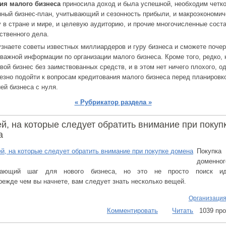
ия малого бизнеса
приносила доход и была успешной, необходим четк
нный бизнес-план, учитывающий и сезонность прибыли, и макроэкономи
у в стране и мире, и целевую аудиторию, и прочие многочисленные сос
ственного дела.
узнаете советы известных миллиардеров и гуру бизнеса и сможете почер
важной информации по организации малого бизнеса. Кроме того, редко, 
вой бизнес без заимствованных средств, и в этом нет ничего плохого, од
ьезно подойти к вопросам кредитования малого бизнеса перед планировк
ей бизнеса с нуля.
« Рубрикатор раздела »
й, на которые следует обратить внимание при покуп
а
Покупка
доменног
вающий шаг для нового бизнеса, но это не просто поиск ид
режде чем вы начнете, вам следует знать несколько вещей.
Организация
Комментировать
Читать
1039 пр