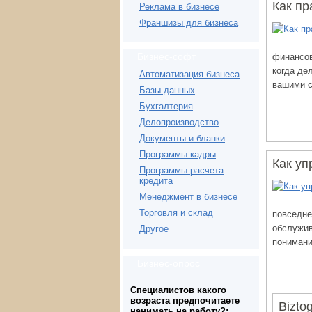
Как пр
Реклама в бизнесе
Франшизы для бизнеса
Бизнес-софт
финансов
когда де
Автоматизация бизнеса
вашими с
Базы данных
Бухгалтерия
Делопроизводство
Документы и бланки
Программы кадры
Как уп
Программы расчета
кредита
Менеджмент в бизнесе
Торговля и склад
повседне
обслужив
Другое
понимани
Бизнес-опрос
Специалистов какого
возраста предпочитаете
Bizto
нанимать на работу?: