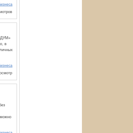
бизнеса
смотров
НДУМ»
о, в
зличных
бизнеса
росмотр
без
 можно
бизнеса