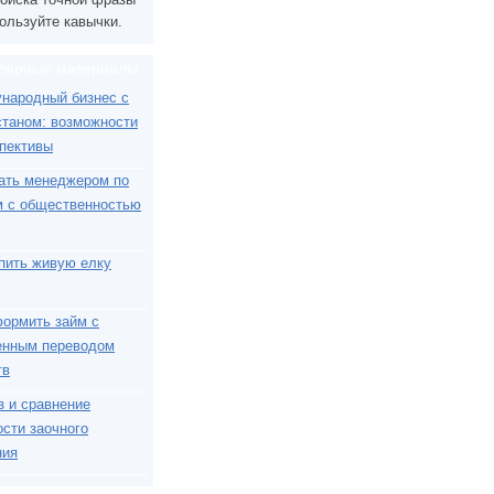
ользуйте кавычки.
лярные материалы
народный бизнес с
станом: возможности
спективы
тать менеджером по
м с общественностью
упить живую елку
формить займ с
енным переводом
тв
з и сравнение
сти заочного
ния