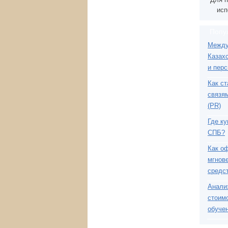
исп
Попу
Между
Казах
и пер
Как с
связя
(PR)
Где к
СПБ?
Как о
мгнов
средс
Анали
стоимо
обуче