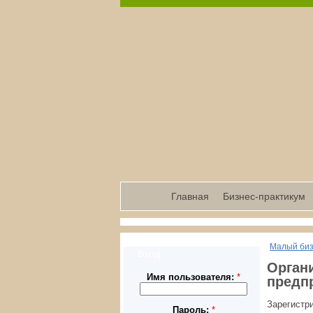
Главная
Бизнес-практикум
Малый би
Вход
Органи
Имя пользователя:
*
предп
Зарегистр
Пароль:
*