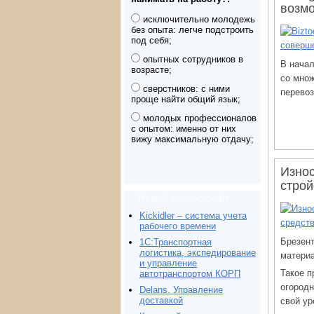
возмо
исключительно молодежь
без опыта: легче подстроить
под себя;
опытных сотрудников в
В начал
возрасте;
со множ
сверстников: с ними
перевоз
проще найти общий язык;
молодых профессионалов
с опытом: именно от них
вижу максимальную отдачу;
Износ
строй
Новый бизнес-софт
Kickidler – система учета
рабочего времени
Брезент
1С:Транспортная
логистика, экспедирование
матери
и управление
Такое п
автотранспортом КОРП
огородн
Delans. Управление
доставкой
свой ур