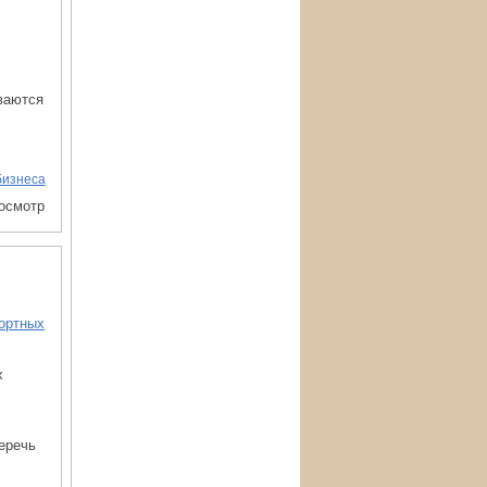
ваются
бизнеса
росмотр
х
беречь