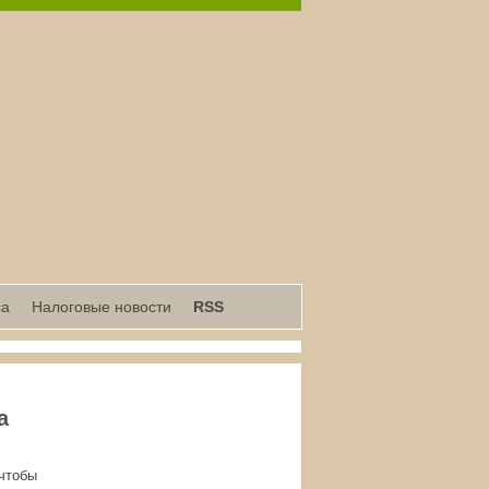
са
Налоговые новости
RSS
а
 чтобы