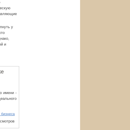
о
ческую
тавляющие
пнуть у
кто
нако,
ой и
ке
о имени -
еального
 бизнеса
осмотров