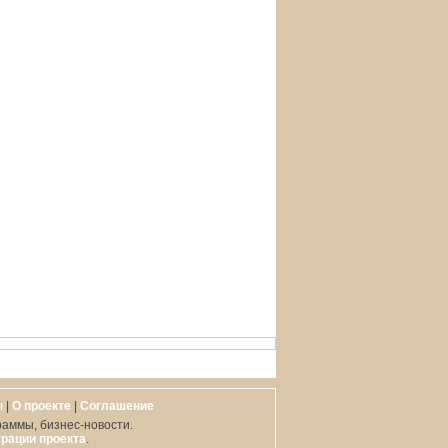
ы
|
О проекте
|
Cоглашение
раммы, бизнес-новости.
рации проекта
.