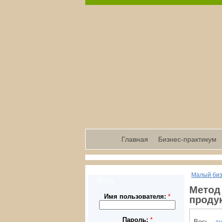
Главная
Бизнес-практикум
Малый би
Вход
Метод
Имя пользователя:
*
проду
Пароль:
*
Весь
с