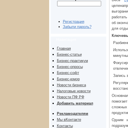
целенапр
выгорани
работать
Регистрация
об оконч
Забыли пароль?
для отды
Ключевы
Навигация
Разбиен
Главная
Использ
Бизнес-статьи
минутны
Бизнес-практикум
Фокусир
Бизнес-опросы
отвлече
Бизнес-софт
Запись 
Бизнес-юмор
Регуля
Новости бизнеса
восстан
Налоговые новости
Основна
Новости ПФ РФ
помогает
Добавить материал
сложных 
продукти
Рекламодателям
Мы вКонтакте
Одним и
подразум
Контакты