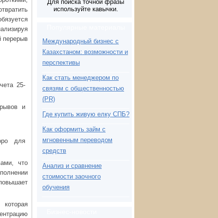
Для поиска точной фразы
используйте кавычки.
отвратить
обязуется
Популярные материалы
нализируя
й перерыв
Международный бизнес с
Казахстаном: возможности и
перспективы
Как стать менеджером по
чета 25-
связям с общественностью
(PR)
ерывов и
Где купить живую елку СПБ?
Как оформить займ с
мгновенным переводом
оро для
средств
ами, что
Анализ и сравнение
ыполнении
стоимости заочного
 повышает
обучения
 которая
Бизнес-новости
центрацию