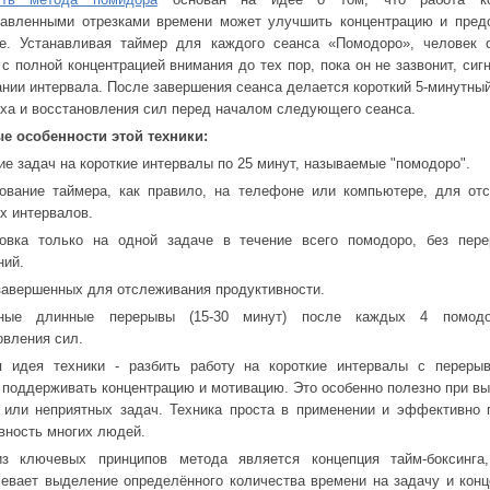
авленными отрезками времени может улучшить концентрацию и пред
е. Устанавливая таймер для каждого сеанса «Помодоро», человек 
 с полной концентрацией внимания до тех пор, пока он не зазвонит, сиг
ании интервала. После завершения сеанса делается короткий 5-минутны
ха и восстановления сил перед началом следующего сеанса.
е особенности этой техники:
ие задач на короткие интервалы по 25 минут, называемые "помодоро".
ование таймера, как правило, на телефоне или компьютере, для отс
х интервалов.
овка только на одной задаче в течение всего помодоро, без пер
ний.
завершенных для отслеживания продуктивности.
рные длинные перерывы (15-30 минут) после каждых 4 помод
овления сил.
я идея техники - разбить работу на короткие интервалы с перерыв
 поддерживать концентрацию и мотивацию. Это особенно полезно при в
или неприятных задач. Техника проста в применении и эффективно
вность многих людей.
з ключевых принципов метода является концепция тайм-боксинга,
евает выделение определённого количества времени на задачу и кон