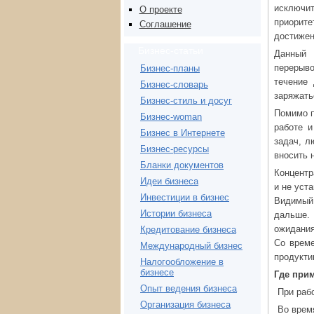
исключит
О проекте
приорит
Соглашение
достижен
Бизнес-статьи
Данны
перерыво
Бизнес-планы
течение
Бизнес-словарь
заряжать
Бизнес-стиль и досуг
Помимо п
Бизнес-woman
работе 
Бизнес в Интернете
задач, л
Бизнес-ресурсы
вносить 
Бланки документов
Концентр
Идеи бизнеса
и не уста
Инвестиции в бизнес
Видимый
Истории бизнеса
дальше.
ожидания
Кредитование бизнеса
Со време
Международный бизнес
продукти
Налогообложение в
бизнесе
Где при
Опыт ведения бизнеса
При рабо
Организация бизнеса
Во врем