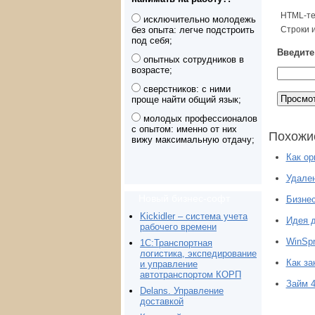
HTML-те
исключительно молодежь
без опыта: легче подстроить
Строки 
под себя;
Введите 
опытных сотрудников в
возрасте;
сверстников: с ними
проще найти общий язык;
молодых профессионалов
с опытом: именно от них
Похожи
вижу максимальную отдачу;
Как ор
Удален
Новый бизнес-софт
Бизнес
Kickidler – система учета
Идея д
рабочего времени
WinSpr
1С:Транспортная
логистика, экспедирование
Как за
и управление
автотранспортом КОРП
Займ 4
Delans. Управление
доставкой