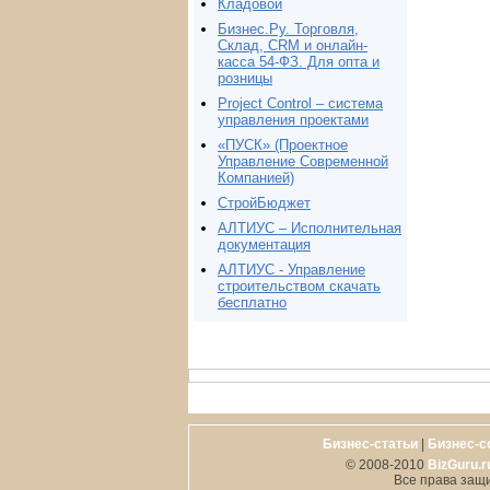
Кладовой
Бизнес.Ру. Торговля,
Склад, CRM и онлайн-
касса 54-ФЗ. Для опта и
розницы
Project Сontrol – система
управления проектами
«ПУСК» (Проектное
Управление Современной
Компанией)
СтройБюджет
АЛТИУС – Исполнительная
документация
АЛТИУС - Управление
строительством скачать
бесплатно
Бизнес-статьи
|
Бизнес-с
© 2008-2010
BizGuru.r
Все права защ