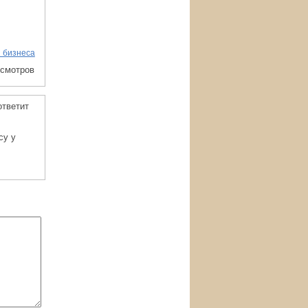
 бизнеса
осмотров
ответит
су у