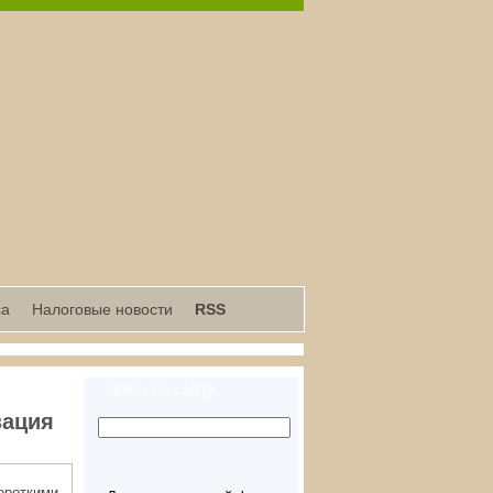
са
Налоговые новости
RSS
Поиск по сайту
зация
откими,