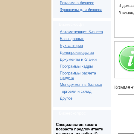
Реклама в бизнесе
В домаш
Франшизы для бизнеса
В коман
Бизнес-софт
Автоматизация бизнеса
Базы данных
Бухгалтерия
Делопроизводство
Документы и бланки
Программы кадры
Программы расчета
кредита
Менеджмент в бизнесе
Коммен
Торговля и склад
Другое
Бизнес-опрос
Специалистов какого
возраста предпочитаете
нанимать на работу?: