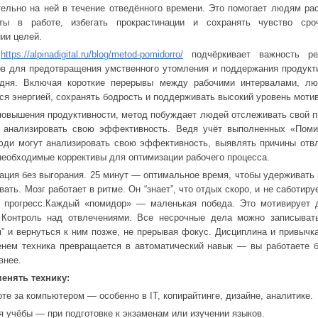
ельно на ней в течение отведённого времени. Это помогает людям ра
еты в работе, избегать прокрастинации и сохранять чувство сро
ии целей.
й
https://alpinadigital.ru/blog/metod-pomidorro/
подчёркивает важность ре
в для предотвращения умственного утомления и поддержания продукт
 дня. Включая короткие перерывы между рабочими интервалами, лю
ся энергией, сохранять бодрость и поддерживать высокий уровень моти
овышения продуктивности, метод побуждает людей отслеживать свой п
и анализировать свою эффективность. Ведя учёт выполненных «Поми
юди могут анализировать свою эффективность, выявлять причины отв
необходимые коррективы для оптимизации рабочего процесса.
ация без выгорания. 25 минут — оптимальное время, чтобы удерживать
вать. Мозг работает в ритме. Он “знает”, что отдых скоро, и не саботиру
 прогресс.Каждый «помидор» — маленькая победа. Это мотивирует д
 Контроль над отвлечениями. Все несрочные дела можно записывать
” и вернуться к ним позже, не прерывая фокус. Дисциплина и привычка
нем техника превращается в автоматический навык — вы работаете 
внее.
менять технику
:
те за компьютером — особенно в IT, копирайтинге, дизайне, аналитике.
я учёбы — при подготовке к экзаменам или изучении языков.