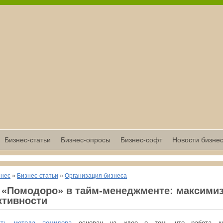
Бизнес-статьи
Бизнес-опросы
Бизнес-софт
Новости бизне
знес
»
Бизнес-статьи
»
Организация бизнеса
 «Помодоро» в тайм-менеджменте: максими
ктивности
уть метода помидора
основан на идее о том, что работа кор