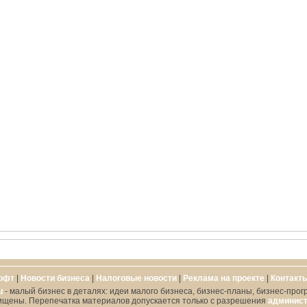
офт
|
Новости бизнеса
|
Налоговые новости
|
Реклама на проекте
|
Контакт
u
- малый бизнес в деталях: идеи малого бизнеса, бизнес-планы, бизнес-прог
ищены. Перепечатка материалов допускается только с разрешения
админист