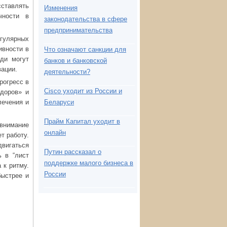
сставлять
Изменения
чности в
законодательства в сфере
предпринимательства
гулярных
ивности в
Что означают санкции для
ди могут
банков и банковской
вации.
деятельности?
рогресс в
Cisco уходит из России и
доров» и
лечения и
Беларуси
Прайм Капитал уходит в
 внимание
онлайн
ет работу.
вигаться
Путин рассказал о
 в “лист
поддержке малого бизнеса в
 к ритму.
России
быстрее и