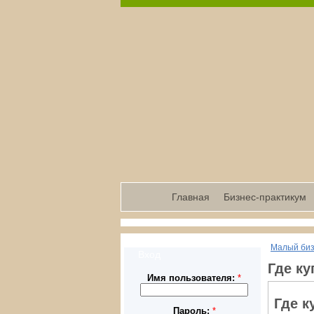
Главная
Бизнес-практикум
Малый би
Вход
Где к
Имя пользователя:
*
Где к
Пароль:
*