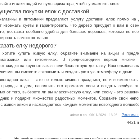
вайте иголки водой из пульверизатора, чтобы увлажнить хвою.
щества покупки елок с доставкой
магазины и питомники предлагают услугу доставки елок прямо на 
т избежать суеты и гарантировать, что дерево прибудет к вам в све
го, доставка особенно удобна для больших деревьев, которые не все
тировать самостоятельно.
казать елку недорого?
 хотите купить живую елку, обратите внимание на акции и предл
т-магазинах или питомниках. В предновогодний период многие 
ют скидки на крупные заказы или бесплатную доставку. Воспользовавш
ниями, вы сможете сэкономить и создать уютную атмосферу в доме.
вогодняя елка — это не только символ праздника, но и возможность
 природы в дом, наполнить его ароматом хвои и создать особую а
мо от того, выберете ли вы классическую елку, или сосну - это решени
дник и подарит множество радостных моментов. Создайте свой неп
 с живой елкой и наслаждайтесь каждым моментом новогоднего волшебс
Реклама 
admin в ср., 06/11/2024 - 13:26.
4421 
На любые ваши вопросы по материалам сайта с удовольствием 