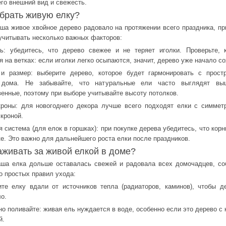
его внешний вид и свежесть.
брать живую елку?
ша живое хвойное дерево радовало на протяжении всего праздника, пр
учитывать несколько важных факторов:
ь: убедитесь, что дерево свежее и не теряет иголки. Проверьте, 
 на ветках: если иголки легко осыпаются, значит, дерево уже начало со
и размер: выберите дерево, которое будет гармонировать с прост
 дома. Не забывайте, что натуральные ели часто выглядят вы
венные, поэтому при выборе учитывайте высоту потолков.
роны: для новогоднего декора лучше всего подходят елки с симмет
 кроной.
 система (для елок в горшках): при покупке дерева убедитесь, что кор
ке. Это важно для дальнейшего роста елки после праздников.
аживать за живой елкой в доме?
ша елка дольше оставалась свежей и радовала всех домочадцев, с
о простых правил ухода:
ите елку вдали от источников тепла (радиаторов, каминов), чтобы д
о.
но поливайте: живая ель нуждается в воде, особенно если это дерево с 
й.