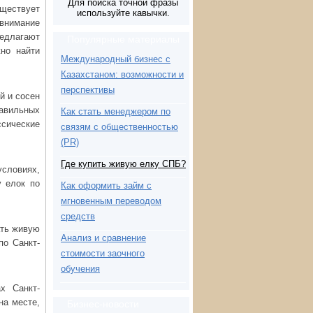
Для поиска точной фразы
ществует
используйте кавычки.
 внимание
редлагают
Популярные материалы
но найти
Международный бизнес с
Казахстаном: возможности и
перспективы
й и сосен
авильных
Как стать менеджером по
ссические
связям с общественностью
(PR)
Где купить живую елку СПБ?
условиях,
у елок по
Как оформить займ с
мгновенным переводом
средств
ать живую
Анализ и сравнение
по Санкт-
стоимости заочного
обучения
х Санкт-
на месте,
Бизнес-новости