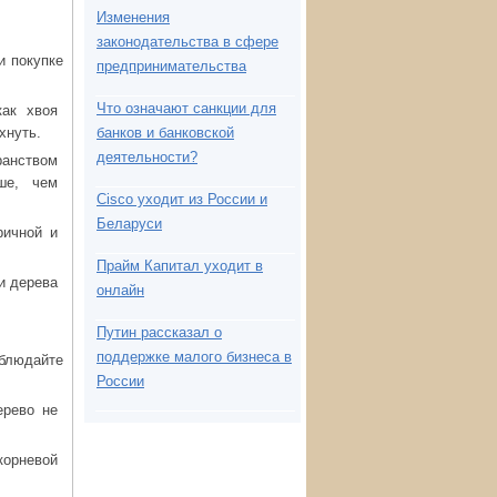
Изменения
законодательства в сфере
и покупке
предпринимательства
Что означают санкции для
как хвоя
хнуть.
банков и банковской
деятельности?
ранством
ше, чем
Cisco уходит из России и
Беларуси
ричной и
Прайм Капитал уходит в
ни дерева
онлайн
Путин рассказал о
поддержке малого бизнеса в
облюдайте
России
ерево не
корневой