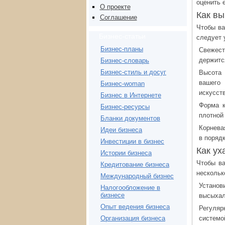
оценить 
О проекте
Как вы
Соглашение
Чтобы ва
Бизнес-статьи
следует 
Бизнес-планы
Свежест
держится
Бизнес-словарь
Бизнес-стиль и досуг
Высота 
вашего
Бизнес-woman
искусст
Бизнес в Интернете
Форма к
Бизнес-ресурсы
плотной
Бланки документов
Корневая
Идеи бизнеса
в поряд
Инвестиции в бизнес
Как ух
Истории бизнеса
Чтобы ва
Кредитование бизнеса
нескольк
Международный бизнес
Установ
Налогообложение в
бизнесе
высыхал
Опыт ведения бизнеса
Регуляр
системо
Организация бизнеса