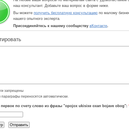
наш консультант. Добавьте ваш вопрос в форме ниже.
Вы можете
получить бесплатную консультацию
по малому бизне
нашего опытного эксперта.
Присоединяйтесь к нашему сообществу
вКонтакте
.
тировать
ги запрещены
и параграфы переносятся автоматически.
 первое по счету слово из фразы "opojox ukisixe oxan bojave obog":