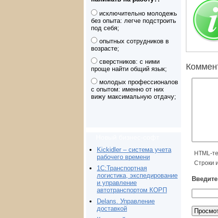
исключительно молодежь
без опыта: легче подстроить
под себя;
опытных сотрудников в
возрасте;
сверстников: с ними
Коммен
проще найти общий язык;
молодых профессионалов
с опытом: именно от них
вижу максимальную отдачу;
Новый бизнес-софт
Kickidler – система учета
HTML-те
рабочего времени
Строки 
1С:Транспортная
логистика, экспедирование
Введите
и управление
автотранспортом КОРП
Delans. Управление
доставкой