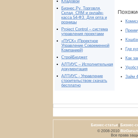
Кладовой
Бизнес.Ру. Торговля,
Похожи
Склад, CRM и онлайн-
касса 54-ФЗ. Для опта и
Комисс
розницы
Project Сontrol – система
Преиму
управления проектами
Кэшбэк
«ПУСК» (Проектное
Управление Современной
Где ку
Компанией)
СтройБюджет
Как за
АЛТИУС – Исполнительная
Удобст
документация
АЛТИУС - Управление
Займ 4
строительством скачать
бесплатно
Бизнес-статьи
|
Бизнес-с
© 2008-2010
BizGuru.r
Все права защ