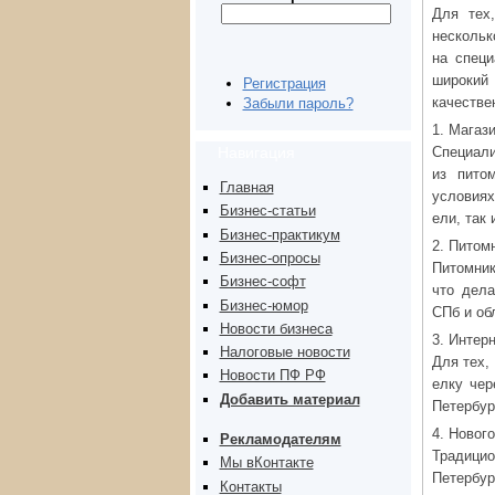
Для тех
нескольк
на специ
широкий
Регистрация
качестве
Забыли пароль?
1. Магаз
Навигация
Специали
из пито
Главная
условиях
Бизнес-статьи
ели, так
Бизнес-практикум
2. Питом
Бизнес-опросы
Питомник
Бизнес-софт
что дела
Бизнес-юмор
СПб и об
Новости бизнеса
3. Интер
Налоговые новости
Для тех,
Новости ПФ РФ
елку чер
Добавить материал
Петербур
4. Новог
Рекламодателям
Традици
Мы вКонтакте
Петербур
Контакты