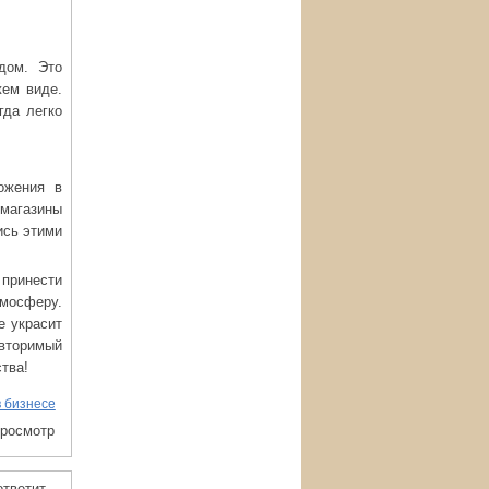
дом. Это
жем виде.
гда легко
ожения в
магазины
ись этими
 принести
тмосферу.
е украсит
овторимый
тва!
в бизнесе
просмотр
ответит