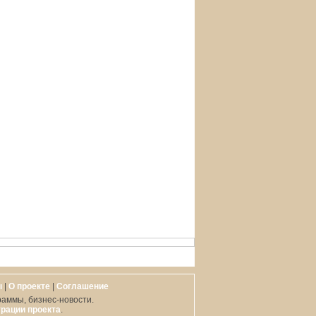
ы
|
О проекте
|
Cоглашение
раммы, бизнес-новости.
рации проекта
.