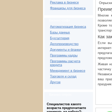
Реклама в бизнесе
Опрыски
Франшизы для бизнеса
Преиму
Многие 
Бизнес-софт
позволяе
Кроме то
Автоматизация бизнеса
транспор
Базы данных
Как за
Бухгалтерия
Если вы
Делопроизводство
интерне
Документы и бланки
предлага
Программы кадры
предложе
Программы расчета
Живая но
кредита
частичку
Менеджмент в бизнесе
Независи
Торговля и склад
ваш праз
Другое
праздник
Бизнес-опрос
Специалистов какого
возраста предпочитаете
нанимать на работу?: