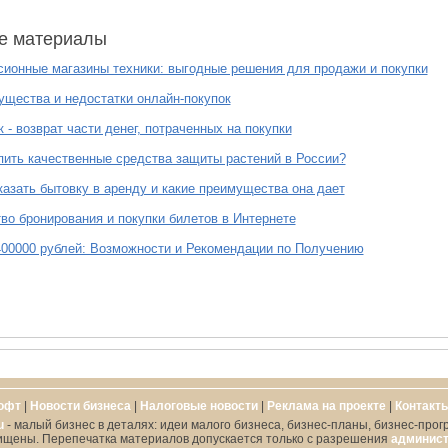
е материалы
ионные магазины техники: выгодные решения для продажи и покупки
щества и недостатки онлайн-покупок
 - возврат части денег, потраченных на покупки
пить качественные средства защиты растений в России?
казать бытовку в аренду и какие преимущества она дает
во бронирования и покупки билетов в Интернете
00000 рублей: Возможности и Рекомендации по Получению
офт
|
Новости бизнеса
|
Налоговые новости
|
Реклама на проекте
|
Контакт
u
- малый бизнес в деталях: идеи малого бизнеса, бизнес-планы, бизнес-прог
ищены. Перепечатка материалов допускается только с разрешения
админист