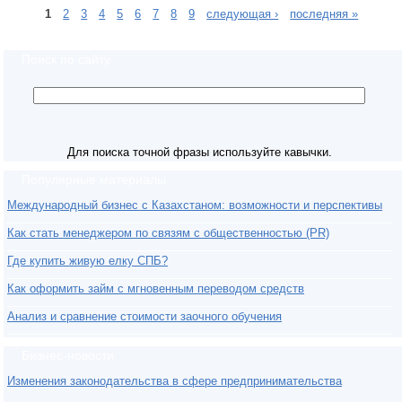
1
2
3
4
5
6
7
8
9
следующая ›
последняя »
Поиск по сайту
Для поиска точной фразы используйте кавычки.
Популярные материалы
Международный бизнес с Казахстаном: возможности и перспективы
Как стать менеджером по связям с общественностью (PR)
Где купить живую елку СПБ?
Как оформить займ с мгновенным переводом средств
Анализ и сравнение стоимости заочного обучения
Бизнес-новости
Изменения законодательства в сфере предпринимательства