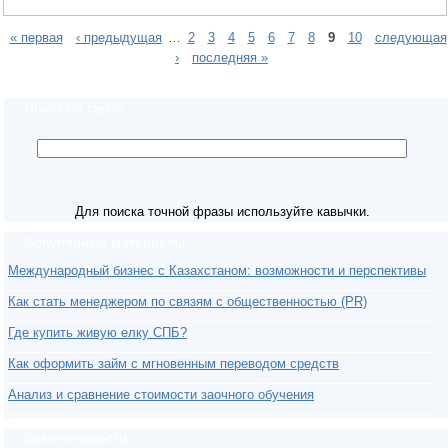
« первая
‹ предыдущая
…
2
3
4
5
6
7
8
9
10
следующая
›
последняя »
Поиск по сайту
Для поиска точной фразы используйте кавычки.
Популярные материалы
Международный бизнес с Казахстаном: возможности и перспективы
Как стать менеджером по связям с общественностью (PR)
Где купить живую елку СПБ?
Как оформить займ с мгновенным переводом средств
Анализ и сравнение стоимости заочного обучения
Бизнес-новости