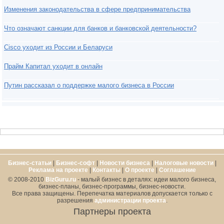
Изменения законодательства в сфере предпринимательства
Что означают санкции для банков и банковской деятельности?
Cisco уходит из России и Беларуси
Прайм Капитал уходит в онлайн
Путин рассказал о поддержке малого бизнеса в России
Бизнес-статьи
|
Бизнес-софт
|
Новости бизнеса
|
Налоговые новости
|
Реклама на проекте
|
Контакты
|
О проекте
|
Cоглашение
© 2008-2010
BizGuru.ru
- малый бизнес в деталях: идеи малого бизнеса,
бизнес-планы, бизнес-программы, бизнес-новости.
Все права защищены. Перепечатка материалов допускается только с
разрешения
администрации проекта
.
Партнеры проекта