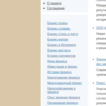
О проекте
Юрид
Соглашение
репут
довер
Бизнес-статьи
нотари
Бизнес-планы
ООО бе
Бизнес-словарь
Новая 
Бизнес-стиль и досуг
решени
Бизнес-woman
опреде
Бизнес в Интернете
и реши
Бизнес-ресурсы
Бланки документов
Упрочн
Идеи бизнеса
без за
Инвестиции в бизнес
Совре
Истории бизнеса
требов
Кредитование бизнеса
Поиск 
Международный бизнес
Налогообложение в
Участи
бизнесе
только
Опыт ведения бизнеса
соглас
Организация бизнеса
докум