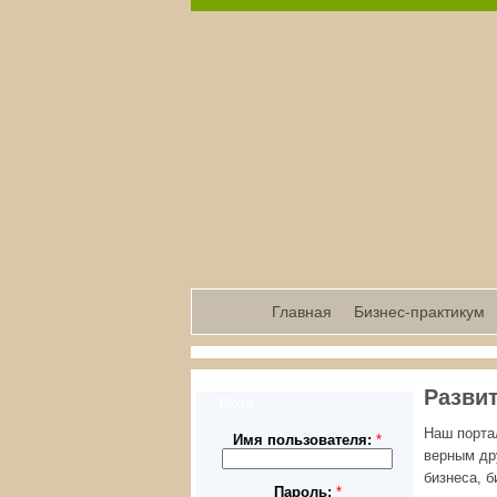
Главная
Бизнес-практикум
Развит
Вход
Наш порта
Имя пользователя:
*
верным др
бизнеса, б
Пароль:
*