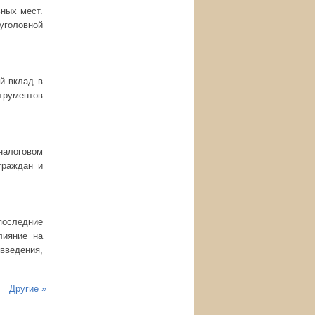
ных мест.
уголовной
й вклад в
трументов
алоговом
граждан и
последние
лияние на
введения,
Другие »