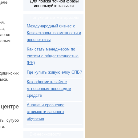
Для поиска точной фразы
деле
используйте кавычки.
Популярные материалы
ия,
Международный бизнес с
са,
Казахстаном: возможности и
 легко
перспективы
 малым
Как стать менеджером по
связям с общественностью
(PR)
Где купить живую елку СПБ?
дицинских
дыха.
Как оформить займ с
мгновенным переводом
средств
Анализ и сравнение
центре
стоимости заочного
обучения
ть сугубо
ти.
Бизнес-новости