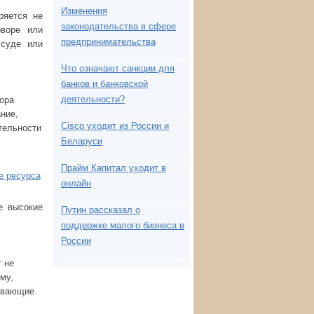
Изменения
ряется не
законодательства в сфере
оворе или
предпринимательства
 суде или
Что означают санкции для
банков и банковской
деятельности?
ора
ние,
Cisco уходит из России и
тельности
Беларуси
Прайм Капитал уходит в
е ресурса
онлайн
е высокие
Путин рассказал о
поддержке малого бизнеса в
России
 не
му,
рывающие