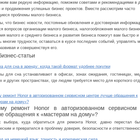
жим вам редкую информацию, поможем советами и рекомендациями в 
и и продвижения успешных бизнес проектов. Вместе рассмотрим часто
иеся проблемы малого бизнеса.
ы, что бизнес новости, постоянные обновления и достоверная информац
я вопросов организации малого бизнеса, налогообложения малого бизне
ия малого и среднего бизнеса и развития бизнеса помогут вам быстро и
ь многие трудности, оставаться в курсе последних событий, управлять
развивая и совершенствуя его.
изнес-статьи
а для сна в аренду: когда такой формат удобнее покупки
лы для сна устанавливают в офисах, зонах ожидания, гостиницах, ме
х и других пространствах, где людям требуется место для короткого от
 ремонт Honor в авторизованном сервисном центре лучше обращения к
ерам на дому»?
ему ремонт Honor в авторизованном сервисном 
е обращения к «мастерам на дому»?
с выбора, куда обратиться для ремонта Honor, давно перестал бы
еским и превратился в проблему доверия, безопасности и ответственнос
д на немецкий язык: точность и юридическая сила