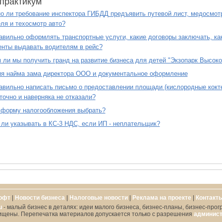
практикум
о ли требование инспектора ГИБДД предъявить путевой лист, медосмот
ля и техосмотр авто?
авильно оформлять транспортные услуги, какие договоры заключать, ка
нты выдавать водителям в рейс?
ли мы получить гранд на развитие бизнеса для детей "Экзопарк Высоко
ия найма зама директора ООО и документальное оформление
авильно написать письмо о предоставлении площади (кислородные кокте
точно и наверняка не отказали?
 форму налогообложения выбрать?
ли указывать в КС-3 НДС, если ИП - неплательщик?
офт
|
Новости бизнеса
|
Налоговые новости
|
Реклама на проекте
|
Контакт
u
- малый бизнес в деталях: идеи малого бизнеса, бизнес-планы, бизнес-прог
ищены. Перепечатка материалов допускается только с разрешения
админист