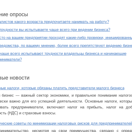
ние опросы
листов какого возраста предпочитаете нанимать на работу?
трудности вы испытываете чаще всего при ведении бизнеса?
сто на вашем предприятии проходят какие-либо проверки, инициированн
ведомства, по вашему мнению, более всего препятствуют ведению бизн
чаще всего испытывают трудности владельцы бизнеса и начинающие
риниматели?
вые новости
ые налоги, которые обязаны платить представители малого бизнеса
 бизнес — важный сектор экономики, и правильное понимание налого
чески важно для его успешной деятельности. Основные налоги, котор
ивать предприниматели, включают налог на прибыль, налог на до
сть (НДС) и страховые взносы.
ческие советы по минимизации налоговых рисков для предпринимателе
ринимательство, несмотря на свои преимущества, связано с опре