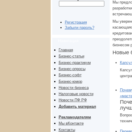
Мы предло
разработк
встречающ
Мы уверен
Регистрация
касающаяс
Забыли пароль?
кредитован
преодолет
Навигация
бизнесом 
Главная
Новые б
Бизнес-статьи
Бизнес-практикум
Капсул
Бизнес-опросы
Капсу
Бизнес-софт
центра
Бизнес-юмор
Новости бизнеса
Почему
Налоговые новости
«маст
Новости ПФ РФ
Поч
Добавить материал
лучш
Вопро
Рекламодателям
технич
Мы вКонтакте
Контакты
Перево