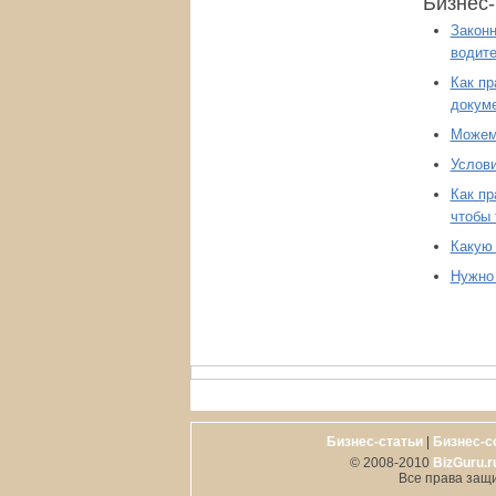
Бизнес-
Законн
водите
Как пр
докуме
Можем 
Услов
Как пр
чтобы 
Какую
Нужно 
Бизнес-статьи
|
Бизнес-с
© 2008-2010
BizGuru.r
Все права защ