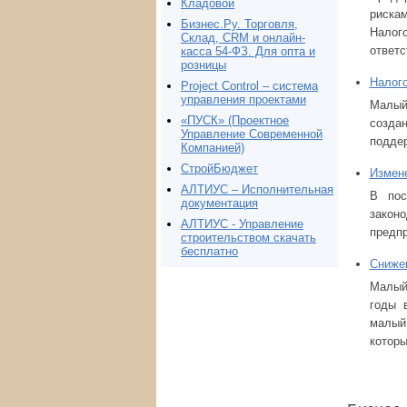
Кладовой
рискам
Бизнес.Ру. Торговля,
Налог
Склад, CRM и онлайн-
ответс
касса 54-ФЗ. Для опта и
розницы
Налого
Project Сontrol – система
управления проектами
Малый 
«ПУСК» (Проектное
созда
Управление Современной
поддер
Компанией)
СтройБюджет
Измене
АЛТИУС – Исполнительная
В пос
документация
закон
АЛТИУС - Управление
предп
строительством скачать
бесплатно
Снижен
Малый 
годы 
малый
которы