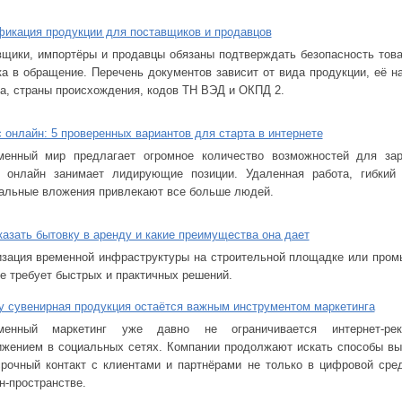
икация продукции для поставщиков и продавцов
щики, импортёры и продавцы обязаны подтверждать безопасность това
а в обращение. Перечень документов зависит от вида продукции, её н
а, страны происхождения, кодов ТН ВЭД и ОКПД 2.
 онлайн: 5 проверенных вариантов для старта в интернете
менный мир предлагает огромное количество возможностей для зар
с онлайн занимает лидирующие позиции. Удаленная работа, гибкий
альные вложения привлекают все больше людей.
казать бытовку в аренду и какие преимущества она дает
изация временной инфраструктуры на строительной площадке или про
е требует быстрых и практичных решений.
 сувенирная продукция остаётся важным инструментом маркетинга
менный маркетинг уже давно не ограничивается интернет-ре
ижением в социальных сетях. Компании продолжают искать способы вы
рочный контакт с клиентами и партнёрами не только в цифровой сред
-пространстве.