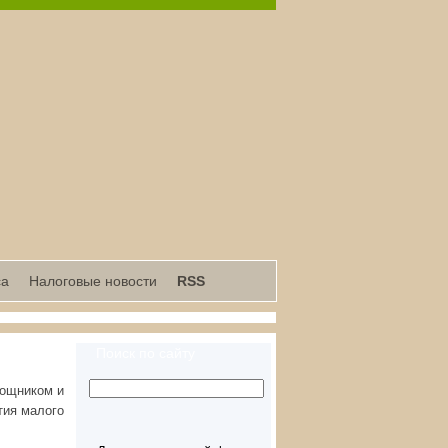
са
Налоговые новости
RSS
Поиск по сайту
мощником и
тия малого