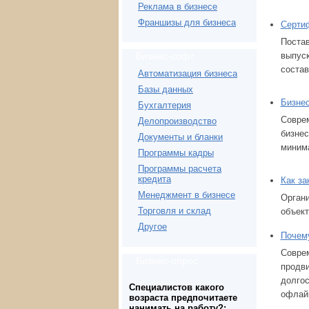
Реклама в бизнесе
Франшизы для бизнеса
Сертиф
Постав
выпуск
Бизнес-софт
состав
Автоматизация бизнеса
Базы данных
Бизнес
Бухгалтерия
Совре
Делопроизводство
бизне
Документы и бланки
миним
Программы кадры
Программы расчета
кредита
Как за
Менеджмент в бизнесе
Орган
Торговля и склад
объект
Другое
Почему
Совре
Бизнес-опрос
продв
долгос
Специалистов какого
офлайн
возраста предпочитаете
нанимать на работу?: