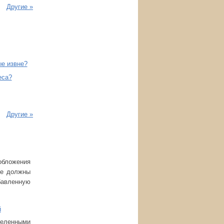
Другие »
ые извне?
еса?
Другие »
обложения
ые должны
бавленную
й
деленными