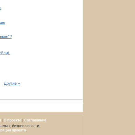
р
кие
вкое"?
йли),
Другие »
ы
|
О проекте
|
Cоглашение
раммы, бизнес-новости.
рации проекта
.