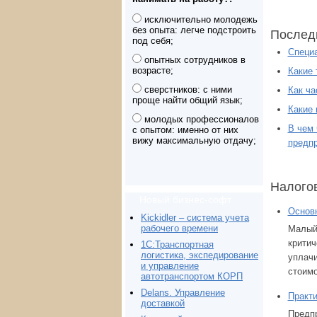
исключительно молодежь
без опыта: легче подстроить
Послед
под себя;
Специа
опытных сотрудников в
возрасте;
Какие 
сверстников: с ними
Как ча
проще найти общий язык;
Какие 
молодых профессионалов
В чем 
с опытом: именно от них
вижу максимальную отдачу;
предп
Налого
Новый бизнес-софт
Основн
Kickidler – система учета
рабочего времени
Малый
крити
1С:Транспортная
логистика, экспедирование
уплач
и управление
стоимо
автотранспортом КОРП
Delans. Управление
Практи
доставкой
Предп