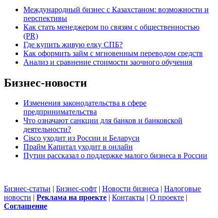
Международный бизнес с Казахстаном: возможности и
перспективы
Как стать менеджером по связям с общественностью
(PR)
Где купить живую елку СПБ?
Как оформить займ с мгновенным переводом средств
Анализ и сравнение стоимости заочного обучения
Бизнес-новости
Изменения законодательства в сфере
предпринимательства
Что означают санкции для банков и банковской
деятельности?
Cisco уходит из России и Беларуси
Прайм Капитал уходит в онлайн
Путин рассказал о поддержке малого бизнеса в России
Бизнес-статьи
|
Бизнес-софт
|
Новости бизнеса
|
Налоговые
новости
|
Реклама на проекте
|
Контакты
|
О проекте
|
Cоглашение