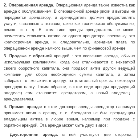
2. Операционная аренда.
Операционная аренда также известна как
аренда с обслуживанием. В операционной аренде риски и выгоды не
передаются арендатору, и арендодатель должен предоставлять
услуги, связанные с активом, такие как техническое обслуживание,
ремонт и т. д. В этом типе аренды арендодатель не может
возместить стоимость актива от одного арендатора. поскольку это
краткосрочная аренда, и, следовательно, арендная плата по
операционной аренде намного выше, чем по финансовой аренде.
3. Продажа с обратной
арендой
:
это косвенная аренда, обычно
используемая компаниями, когда они сталкиваются с нехваткой
своего оборотного капитала, они продают актив другой ведущей
компании для сбора необходимой суммы капитала, а затем
забирают тот же актив в аренду. на длительный срок за некоторую
арендную плату. Таким образом, в этом виде аренды предыдущий
владелец сам становится арендатором, а новый владелец -
арендодателем.
4. Прямая аренда:
в этом договоре аренды арендатор напрямую
принимает актив в аренду, т. е. Арендатор не был предыдущим
владельцем актива в любое время, например при продаже с
обратной арендой. Эта аренда может быть двух видов:
Двусторонняя аренда: в
ней участвуют две стороны: