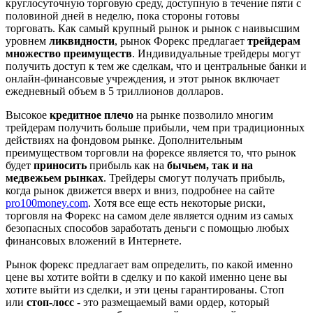
круглосуточную торговую среду, доступную в течение пяти с
половиной дней в неделю, пока стороны готовы
торговать. Как самый крупный рынок и рынок с наивысшим
уровнем
ликвидности
, рынок Форекс предлагает
трейдерам
множество преимуществ
. Индивидуальные трейдеры могут
получить доступ к тем же сделкам, что и центральные банки и
онлайн-финансовые учреждения, и этот рынок включает
ежедневный объем в 5 триллионов долларов.
Высокое
кредитное плечо
на рынке позволило многим
трейдерам получить больше прибыли, чем при традиционных
действиях на фондовом рынке. Дополнительным
преимуществом торговли на форексе является то, что рынок
будет
приносить
прибыль как на
бычьем, так и на
медвежьем рынках
. Трейдеры смогут получать прибыль,
когда рынок движется вверх и вниз, подробнее на сайте
pro100money.com
. Хотя все еще есть некоторые риски,
торговля на Форекс на самом деле является одним из самых
безопасных способов заработать деньги с помощью любых
финансовых вложений в Интернете.
Рынок форекс предлагает вам определить, по какой именно
цене вы хотите войти в сделку и по какой именно цене вы
хотите выйти из сделки, и эти цены гарантированы. Стоп
или
стоп-лосс
- это размещаемый вами ордер, который