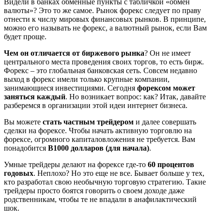
Видели в банках обменные пункты с табличкой «обмен
валюты»? Это то же самое. Рынок форекс следует по праву
отнести к числу мировых финансовых рынков. В принципе,
можно его называть не форекс, а валютный рынок, если Вам
будет проще.
Чем он отличается от биржевого рынка
? Он не имеет
центрального места проведения своих торгов, то есть бирж.
Форекс – это глобальная банковская сеть. Совсем недавно
выход в форекс имели только крупные компании,
занимающиеся инвестициями. Сегодня
форексом может
заняться каждый
. Но возникает вопрос: как? Итак, давайте
разберемся в организации этой идеи интернет бизнеса.
Вы можете
стать частным трейдером
и далее совершать
сделки на форексе. Чтобы начать активную торговлю на
форексе, огромного капиталовложения не требуется. Вам
понадобится
В1000 долларов (для начала)
.
Умные трейдеры делают на форексе где-то
60 процентов
годовых
. Неплохо? Но это еще не все. Бывает больше у тех,
кто разработал свою необычную торговую стратегию. Такие
трейдеры просто боятся говорить о своем доходе даже
родственникам, чтобы те не впадали в анафилактический
шок.