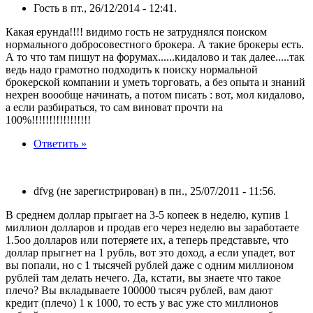
Гость в пт., 26/12/2014 - 12:41.
Какая ерунда!!!! видимо гость не затруднялся поиском
нормального добросовестного брокера. А такие брокеры есть.
А то что там пишут на форумах......кидалово и так далее.....так
ведь надо грамотно подходить к поиску нормальной
брокерской компании и уметь торговать, а без опыта и знаний
нехрен воообще начинать, а потом писать : вот, мол кидалово,
а если разбираться, то сам виноват прочти на
100%!!!!!!!!!!!!!!!!!
Ответить »
dfvg (не зарегистрирован) в пн., 25/07/2011 - 11:56.
В среднем доллар прыгает на 3-5 копеек в неделю, купив 1
миллион долларов и продав его через неделю вы заработаете
1.5оо долларов или потеряете их, а теперь представьте, что
доллар прыгнет на 1 рубль, вот это доход, а если упадет, вот
вы попали, но с 1 тысячей рублей даже с одним миллионом
рублей там делать нечего. Да, кстати, вы знаете что такое
плечо? Вы вкладываете 100000 тысяч рублей, вам дают
кредит (плечо) 1 к 1000, то есть у вас уже сто миллионов