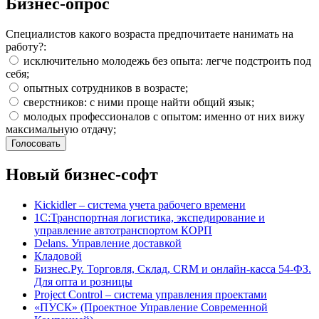
Бизнес-опрос
Специалистов какого возраста предпочитаете нанимать на
работу?:
исключительно молодежь без опыта: легче подстроить под
себя;
опытных сотрудников в возрасте;
сверстников: с ними проще найти общий язык;
молодых профессионалов с опытом: именно от них вижу
максимальную отдачу;
Новый бизнес-софт
Kickidler – система учета рабочего времени
1С:Транспортная логистика, экспедирование и
управление автотранспортом КОРП
Delans. Управление доставкой
Кладовой
Бизнес.Ру. Торговля, Склад, CRM и онлайн-касса 54-ФЗ.
Для опта и розницы
Project Сontrol – система управления проектами
«ПУСК» (Проектное Управление Современной