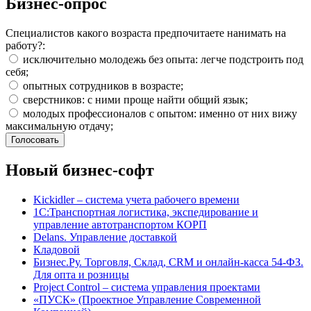
Бизнес-опрос
Специалистов какого возраста предпочитаете нанимать на
работу?:
исключительно молодежь без опыта: легче подстроить под
себя;
опытных сотрудников в возрасте;
сверстников: с ними проще найти общий язык;
молодых профессионалов с опытом: именно от них вижу
максимальную отдачу;
Новый бизнес-софт
Kickidler – система учета рабочего времени
1С:Транспортная логистика, экспедирование и
управление автотранспортом КОРП
Delans. Управление доставкой
Кладовой
Бизнес.Ру. Торговля, Склад, CRM и онлайн-касса 54-ФЗ.
Для опта и розницы
Project Сontrol – система управления проектами
«ПУСК» (Проектное Управление Современной