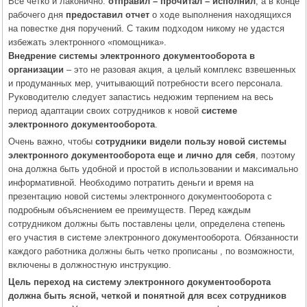
Все четко и лаконично:
отправил – прочитал – исполнил
, а в конце
рабочего дня
предоставил отчет
о ходе выполнения находящихся
на повестке дня поручений. С таким подходом никому не удастся
избежать электронного «помощника».
Внедрение системы электронного документооборота в
организации
– это не разовая акция, а целый комплекс взвешенных
и продуманных мер, учитывающий потребности всего персонала.
Руководителю следует запастись недюжим терпением на весь
период адаптации своих сотрудников к новой
системе
электронного документооборота
.
Очень важно, чтобы
сотрудники видели пользу новой системы
электронного документооборота еще и лично для себя
, поэтому
она должна быть удобной и простой в использовании и максимально
информативной. Необходимо потратить деньги и время на
презентацию новой системы электронного документооборота с
подробным объяснением ее преимуществ. Перед каждым
сотрудником должны быть поставлены цели, определена степень
его участия в системе электронного документооборота. Обязанности
каждого работника должны быть четко прописаны , по возможности,
включены в должностную инструкцию.
Цель переход на систему электронного документооборота
должна быть ясной, четкой и понятной для всех сотрудников