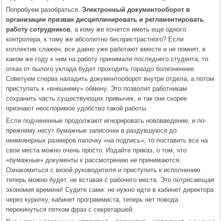
Попробуем разобраться.
Электронный документооборот в
организации призван дисциплинировать и регламентировать
работу сотрудников
, а кому же хочется иметь еще одного
контролера, к тому же абсолютно беспристрастного? Если
коллектив слажен, все давно уже работают вместе и не помнят, в
каком же году к ним на работу принимали последнего студента, то
отказ от былого уклада будет проходить гораздо болезненнее.
Советуем сперва наладить документооборот внутри отдела, а потом
приступать к «внешнему» обмену. Это позволит работникам
сохранить часть существующих привычек, и так они скорее
признают неоспоримое удобство такой работы.
Если подчиненные продолжают игнорировать нововведение, и по-
прежнему несут бумажные записочки в раздувшуюся до
неимоверных размеров папочку «на подпись», то поставить все на
свои места можно очень просто. Издайте приказ, о том, что
«бумажные» документы к рассмотрению не принимаются.
Ознакомиться с визой руководителя и приступить к исполнению
теперь можно будет, не вставая с рабочего места. Это потрясающая
экономия времени! Судите сами: не нужно идти в кабинет директора
через курилку, кабинет программиста, теперь нет повода
перекинуться пятком фраз с секретаршей.