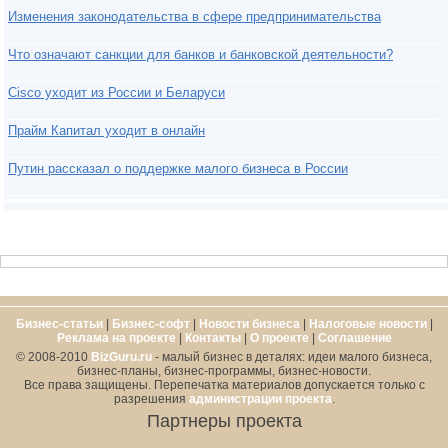
Изменения законодательства в сфере предпринимательства
Что означают санкции для банков и банковской деятельности?
Cisco уходит из России и Беларуси
Прайм Капитал уходит в онлайн
Путин рассказал о поддержке малого бизнеса в России
Бизнес-статьи
|
Бизнес-софт
|
Новости бизнеса
|
Налоговые новости
|
Реклама на проекте
|
Контакты
|
О проекте
|
Cоглашение
© 2008-2010
BizGuru.ru
- малый бизнес в деталях: идеи малого бизнеса,
бизнес-планы, бизнес-программы, бизнес-новости.
Все права защищены. Перепечатка материалов допускается только с
разрешения
администрации проекта
.
Партнеры проекта