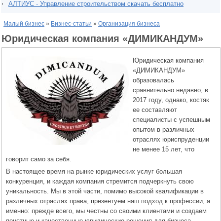
АЛТИУС - Управление строительством скачать бесплатно
Малый бизнес
»
Бизнес-статьи
»
Организация бизнеса
Юридическая компания «ДИМИКАНДУМ»
Юридическая компания
«ДИМИКАНДУМ»
образовалась
сравнительно недавно, в
2017 году, однако, костяк
ее составляют
специалисты с успешным
опытом в различных
отраслях юриспруденции
не менее 15 лет, что
говорит само за себя.
В настоящее время на рынке юридических услуг большая
конкуренция, и каждая компания стремится подчеркнуть свою
уникальность. Мы в этой части, помимо высокой квалификации в
различных отраслях права, презентуем наш подход к профессии, а
именно: прежде всего, мы честны со своими клиентами и создаем
понятные и качественные юридические решения для бизнеса,