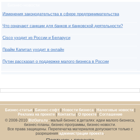
Бизнес-новости
Изменения законодательства в сфере предпринимательства
Что означают санкции для банков и банковской деятельности?
Cisco уходит из России и Беларуси
Прайм Капитал уходит в онлайн
Путин рассказал о поддержке малого бизнеса в России
Бизнес-статьи
|
Бизнес-софт
|
Новости бизнеса
|
Налоговые новости
|
Реклама на проекте
|
Контакты
|
О проекте
|
Cоглашение
© 2008-2010
BizGuru.ru
- малый бизнес в деталях: идеи малого бизнеса,
бизнес-планы, бизнес-программы, бизнес-новости.
Все права защищены. Перепечатка материалов допускается только с
разрешения
администрации проекта
.