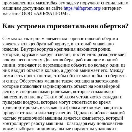
промышленных масштабах эту задачу поручают специальным
машинам доступных на сайте
https://alfaprom.org/
интернет-
магазина ООО «АЛЬФАПРОМ».
Как устроена горизонтальная обертка?
Самым характерным элементом горизонтальной обертки
является кольцеобразный корпус, в который упаковано
изделие. Внутри корпуса крепления находится ролик,
который, кружась вокруг изделия, постепенно разворачивает
вокруг него пленку. Два конвейера, работающие в одной
линии, отвечают за перемещение объекта по кольцу, один из
них вводит объект в кольцо, а другой вынимает его. Между
ними есть пространство, чтобы объект можно было обернуть
и снизу. Оберточная машина также оснащена застежками,
которые позволяют зафиксировать объект на конвейерной
ленте, и специальными роликами, которые сглаживают
нанесенную пленку. Таким образом устраняются складки и
пузырьки воздуха, которые могут сломаться во время
транспортировки, вызывая что фольга не сможет защитить
продукт от влаги или загрязнения. Однако наиболее важной
частью упаковочной машины является компьютер, который
контролирует работу машины - благодаря ему пользователь
может выбирать индивидуальные параметры упаковки в