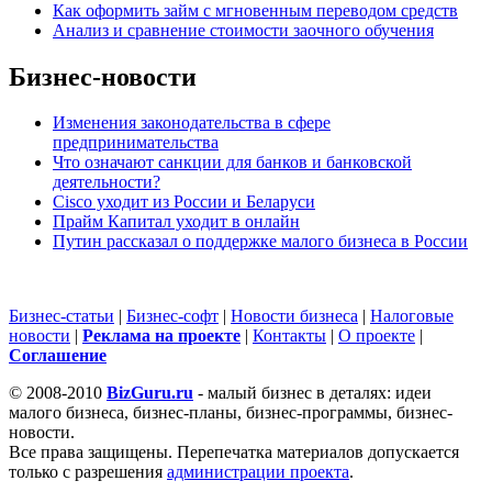
Как оформить займ с мгновенным переводом средств
Анализ и сравнение стоимости заочного обучения
Бизнес-новости
Изменения законодательства в сфере
предпринимательства
Что означают санкции для банков и банковской
деятельности?
Cisco уходит из России и Беларуси
Прайм Капитал уходит в онлайн
Путин рассказал о поддержке малого бизнеса в России
Бизнес-статьи
|
Бизнес-софт
|
Новости бизнеса
|
Налоговые
новости
|
Реклама на проекте
|
Контакты
|
О проекте
|
Cоглашение
© 2008-2010
BizGuru.ru
- малый бизнес в деталях: идеи
малого бизнеса, бизнес-планы, бизнес-программы, бизнес-
новости.
Все права защищены. Перепечатка материалов допускается
только с разрешения
администрации проекта
.