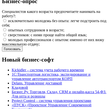
Бизнес-опрос
Специалистов какого возраста предпочитаете нанимать на
работу?:
исключительно молодежь без опыта: легче подстроить под
себя;
опытных сотрудников в возрасте;
сверстников: с ними проще найти общий язык;
молодых профессионалов с опытом: именно от них вижу
максимальную отдачу;
Новый бизнес-софт
Kickidler – система учета рабочего времени
1С:Транспортная логистика, экспедирование и
управление автотранспортом КОРП
Delans. Управление доставкой
Кладовой
Бизнес.Ру. Торговля, Склад, CRM и онлайн-касса 54-ФЗ.
Для опта и розницы
Project Сontrol – система управления проектами
«ПУСК» (Проектное Управление Современной