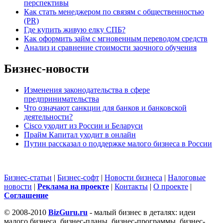
перспективы
Как стать менеджером по связям с общественностью
(PR)
Где купить живую елку СПБ?
Как оформить займ с мгновенным переводом средств
Анализ и сравнение стоимости заочного обучения
Бизнес-новости
Изменения законодательства в сфере
предпринимательства
Что означают санкции для банков и банковской
деятельности?
Cisco уходит из России и Беларуси
Прайм Капитал уходит в онлайн
Путин рассказал о поддержке малого бизнеса в России
Бизнес-статьи
|
Бизнес-софт
|
Новости бизнеса
|
Налоговые
новости
|
Реклама на проекте
|
Контакты
|
О проекте
|
Cоглашение
© 2008-2010
BizGuru.ru
- малый бизнес в деталях: идеи
малого бизнеса, бизнес-планы, бизнес-программы, бизнес-