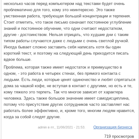
несколько часов перед компьютером над текстами будет очень
проблематично для того, кому это неинтересно. Это также
умственная работа, требующая большой концентрации и терпения.
Стоит отметить, что такое письмо означает постоянное углубление
знаний и постоянное обучение, что одни считают недостатком,
другие - достоинством. Нельзя отрицать, что худшие дни с таким
типом работы случаются даже с людьми с очень светлой ручкой.
Иногда бывает сложно заставить себя написать хотя бы один
короткий текст, и поэтому на следующий день приходится писать
вдвое больше.
Проблема, которая также имеет недостаток и преимущество в
одном, - это работа в четырех стенах, без прямого контакта с
людьми. Есть люди, которые ценят одиночество и любят спрятаться
дома за чашкой кофе, не вступая в контакт с другими, но есть и те,
кому тяжело это терпеть. Так что многое зависит от характера
человека. Здесь также большое значение имеет самодисциплина,
потому что присутствие других сотрудников часто заставляет нас
работать более эффективно, и, кроме того, многим людям нравится,
когда за собой следят другие.
Организация бизнеса
admin в пт., 11/06/2021 - 21:53.
719 просмотров