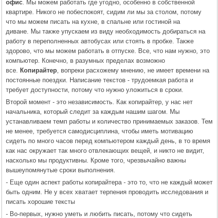
офис
. Мы можем работать где угодно, особенно в собственной
квартире. Никого не побеспокоят, сидим ли мы за столом, потому
что мы можем писать на кухне, в спальне или гостиной на
диване. Мы также упускаем из виду необходимость добираться на
работу в переполненных автобусах или стоять в пробке. Также
здорово, что мы можем работать в отпуске. Все, что нам нужно, это
компьютер. Конечно, в разумных пределах возможно
все.
Копирайтер
, вопреки расхожему мнению, не имеет времени на
постоянные поездки. Написание текстов - трудоемкая работа и
требует доступности, потому что нужно уложиться в сроки.
Второй момент - это независимость. Как копирайтер, у нас нет
начальника, который следит за каждым нашим шагом. Мы
устанавливаем темп работы и количество принимаемых заказов. Тем
не менее, требуется самодисциплина, чтобы иметь мотивацию
сидеть по много часов перед компьютером каждый день, в то время
как нас окружает так много отвлекающих вещей, и никто не видит,
насколько мы продуктивны. Кроме того, чрезвычайно важны
вышеупомянутые сроки выполнения.
- Еще один аспект работы копирайтера - это то, что не каждый может
быть одним. Не у всех хватает терпения проводить исследования и
писать хорошие тексты
- Во-первых, нужно уметь и любить писать, потому что сидеть