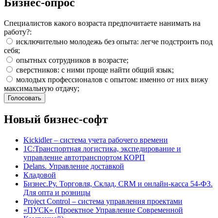
Бизнес-опрос
Специалистов какого возраста предпочитаете нанимать на
работу?:
исключительно молодежь без опыта: легче подстроить под
себя;
опытных сотрудников в возрасте;
сверстников: с ними проще найти общий язык;
молодых профессионалов с опытом: именно от них вижу
максимальную отдачу;
Новый бизнес-софт
Kickidler – система учета рабочего времени
1С:Транспортная логистика, экспедирование и
управление автотранспортом КОРП
Delans. Управление доставкой
Кладовой
Бизнес.Ру. Торговля, Склад, CRM и онлайн-касса 54-ФЗ.
Для опта и розницы
Project Сontrol – система управления проектами
«ПУСК» (Проектное Управление Современной