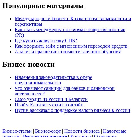
Популярные материалы
Международный бизнес с Казахстаном: возможности и
перспективы
Как стать менеджером по связям с общественностью
(PR)
Где купить живую елку СПБ?
Как оформить займ с мгновенным переводом средств
Анализ и сравнение стоимости заочного обучения
Бизнес-новости
Изменения законодательства в сфере
предпринимательства
Что означают санкции для банков и банковской
деятельности?
Cisco уходит из России и Беларуси
Прайм Капитал уходит в онлайн
Путин рассказал о поддержке малого бизнеса в России
Бизнес-статьи
|
Бизнес-софт
|
Новости бизнеса
|
Налоговые
новости
|
Реклама на проекте
|
Контакты
|
О проекте
|