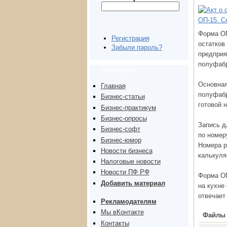
Форма ОП
Регистрация
остатков
Забыли пароль?
предприя
полуфабр
Навигация
Основная
Главная
полуфабр
Бизнес-статьи
готовой 
Бизнес-практикум
Бизнес-опросы
Запись д
Бизнес-софт
по номер
Бизнес-юмор
Номера р
Новости бизнеса
калькуля
Налоговые новости
Новости ПФ РФ
Форма ОП
Добавить материал
на кухне
отвечает
Рекламодателям
Мы вКонтакте
Файлы 
Контакты