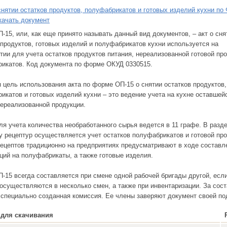
-15, или, как еще принято называть данный вид документов, – акт о сня
 продуктов, готовых изделий и полуфабрикатов кухни используется на
тии для учета остатков продуктов питания, нереализованной готовой пр
икатов. Код документа по форме ОКУД 0330515.
 цель использования акта по форме ОП-15 о снятии остатков продуктов,
икатов и готовых изделий кухни – это ведение учета на кухне оставшей
нереализованной продукции.
ля учета количества необработанного сырья ведется в 11 графе. В разд
у рецептур осуществляется учет остатков полуфабрикатов и готовой про
ецептов традиционно на предприятиях предусматривают в ходе составл
ций на полуфабрикаты, а также готовые изделия.
-15 всегда составляется при смене одной рабочей бригады другой, есл
 осуществляются в несколько смен, а также при инвентаризации. За сос
 специально созданная комиссия. Ее члены заверяют документ своей по
для скачивания