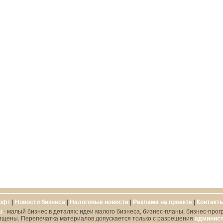
офт
|
Новости бизнеса
|
Налоговые новости
|
Реклама на проекте
|
Контакт
u
- малый бизнес в деталях: идеи малого бизнеса, бизнес-планы, бизнес-прог
ищены. Перепечатка материалов допускается только с разрешения
админист