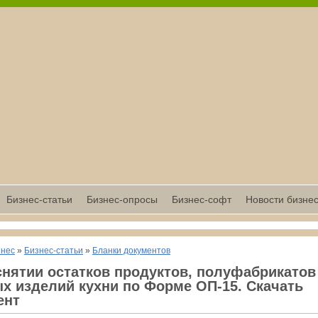
Бизнес-статьи
Бизнес-опросы
Бизнес-софт
Новости бизне
знес
»
Бизнес-статьи
»
Бланки документов
снятии остатков продуктов, полуфабрикатов
х изделий кухни по Форме ОП-15. Скачать
ент