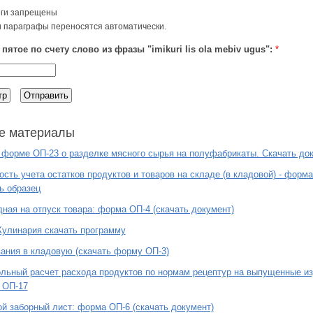
ги запрещены
и параграфы переносятся автоматически.
пятое по счету слово из фразы "imikuri lis ola mebiv ugus":
*
е материалы
 форме ОП-23 о разделке мясного сырья на полуфабрикаты. Скачать до
сть учета остатков продуктов и товаров на складе (в кладовой) - форм
ь образец
ная на отпуск товара: форма ОП-4 (скачать документ)
улинария скачать программу
ания в кладовую (скачать форму ОП-3)
льный расчет расхода продуктов по нормам рецептур на выпущенные из
 ОП-17
й заборный лист: форма ОП-6 (скачать документ)