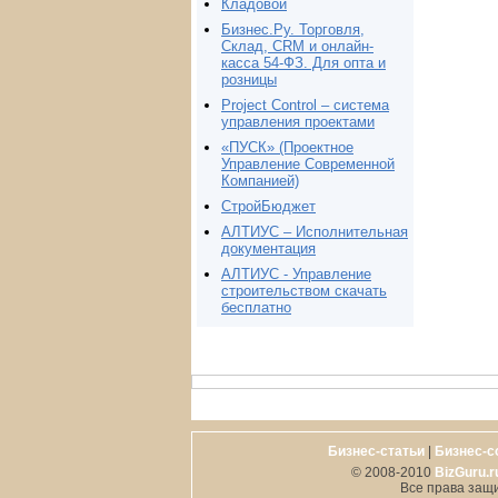
Кладовой
Бизнес.Ру. Торговля,
Склад, CRM и онлайн-
касса 54-ФЗ. Для опта и
розницы
Project Сontrol – система
управления проектами
«ПУСК» (Проектное
Управление Современной
Компанией)
СтройБюджет
АЛТИУС – Исполнительная
документация
АЛТИУС - Управление
строительством скачать
бесплатно
Бизнес-статьи
|
Бизнес-с
© 2008-2010
BizGuru.r
Все права защ