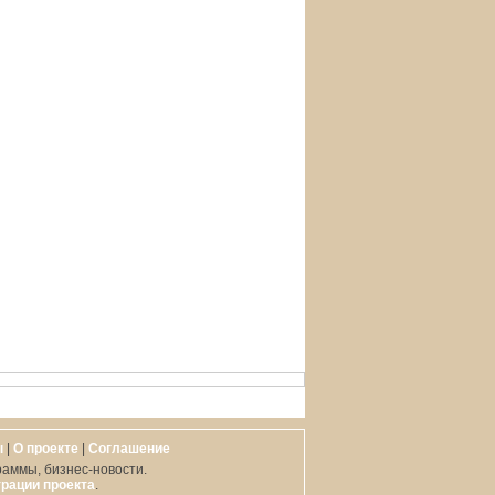
ы
|
О проекте
|
Cоглашение
раммы, бизнес-новости.
рации проекта
.