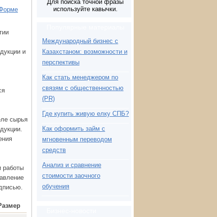
Для поиска точной фразы
используйте кавычки.
Популярные материалы
тии
Международный бизнес с
одукции и
Казахстаном: возможности и
перспективы
Как стать менеджером по
связям с общественностью
ся
(PR)
Где купить живую елку СПБ?
еле сырья
Как оформить займ с
дукции.
ения
мгновенным переводом
средств
Анализ и сравнение
и работы
стоимости заочного
тавление
обучения
дписью.
Размер
Бизнес-новости