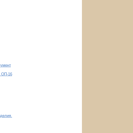
кумент
а ОП-16
делия.