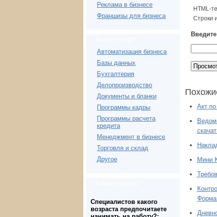
Реклама в бизнесе
HTML-те
Франшизы для бизнеса
Строки 
Введите 
Бизнес-софт
Автоматизация бизнеса
Базы данных
Бухгалтерия
Делопроизводство
Похожи
Документы и бланки
Акт по
Программы кадры
Программы расчета
Ведомо
кредита
скачат
Менеджмент в бизнесе
Наклад
Торговля и склад
Другое
Мини К
Требов
Бизнес-опрос
Контро
Форма
Специалистов какого
возраста предпочитаете
Дневно
нанимать на работу?: