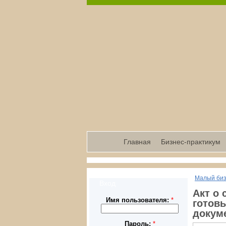
Главная
Бизнес-практикум
Малый би
Вход
Акт о 
Имя пользователя:
*
готовы
докум
Пароль:
*