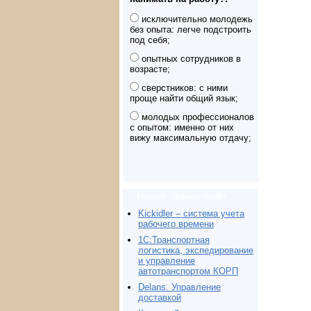
исключительно молодежь
без опыта: легче подстроить
под себя;
опытных сотрудников в
возрасте;
сверстников: с ними
проще найти общий язык;
молодых профессионалов
с опытом: именно от них
вижу максимальную отдачу;
Новый бизнес-софт
Kickidler – система учета
рабочего времени
1С:Транспортная
логистика, экспедирование
и управление
автотранспортом КОРП
Delans. Управление
доставкой