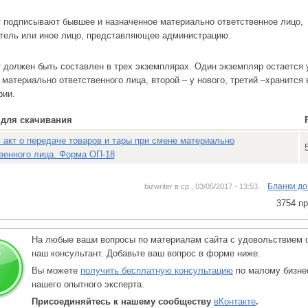
 подписывают бывшее и назначенное материально ответственное лицо,
тель или иное лицо, представляющее администрацию.
 должен быть составлен в трех экземплярах. Один экземпляр остается 
 материально ответственного лица, второй – у нового, третий –хранится 
рии.
для скачивания
 акт о передаче товаров и тары при смене материально
венного лица. Форма ОП-18
Бланки до
bizwriter в ср., 03/05/2017 - 13:53.
3754 п
На любые ваши вопросы по материалам сайта с удовольствием 
наш консультант. Добавьте ваш вопрос в форме ниже.
Вы можете
получить бесплатную консультацию
по малому бизне
нашего опытного эксперта.
Присоединяйтесь к нашему сообществу
вКонтакте
.