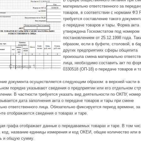
материально ответственного за передач
товаров, в соответствии с нормами ФЗ 
требуется составление такого документа
о передаче товаров и тары. Форма акта
утверждена Госкомстатом под номером 
постановлением от 25.12.1998 года. Так
образом, если в буфете, столовой, в ба
других предприятиях сферы общепита
произошла смена материально ответств
лица, необходимо составить акт по фо
0330518 (ОП-18) о передаче товаров и т
ние документа осуществляется следующим образом: в верхней части в
ьном порядке указывают сведения о предприятии или его отдельном ст
лении. В частности требуется указать вид деятельности по ОКПУ, номе
зывается дата заполнения акта о передаче товаров и тары при смене
ьно ответственного лица. Обязательно фиксируется период времени, за
нте отображаются сведения о товарах и таре.
я графа отображает данные о передаваемых товарах и таре. В том чис
, код, название единицы измерения и код ОКЕИ, общее количество или в
ь и общую сумму.