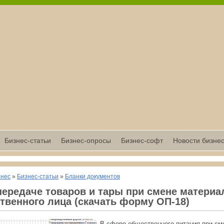
Бизнес-статьи
Бизнес-опросы
Бизнес-софт
Новости бизне
знес
»
Бизнес-статьи
»
Бланки документов
передаче товаров и тары при смене материа
твенного лица (скачать форму ОП-18)
В сфере общественного питания при см