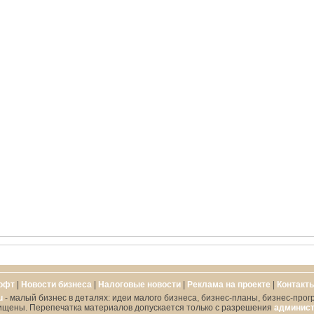
офт
|
Новости бизнеса
|
Налоговые новости
|
Реклама на проекте
|
Контакт
u
- малый бизнес в деталях: идеи малого бизнеса, бизнес-планы, бизнес-прог
ищены. Перепечатка материалов допускается только с разрешения
админист