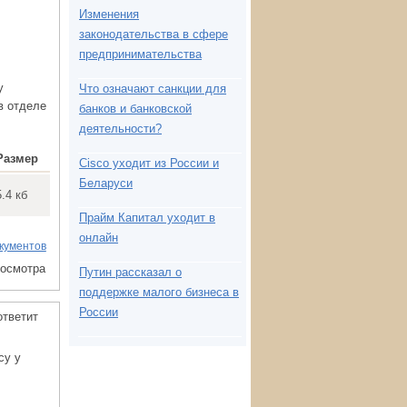
Изменения
законодательства в сфере
предпринимательства
у
Что означают санкции для
в отделе
банков и банковской
деятельности?
Размер
Cisco уходит из России и
Беларуси
5.4 кб
Прайм Капитал уходит в
онлайн
кументов
росмотра
Путин рассказал о
поддержке малого бизнеса в
России
ответит
су у