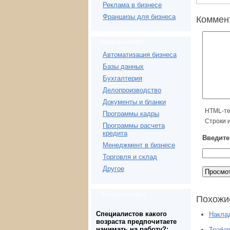
Реклама в бизнесе
Франшизы для бизнеса
Коммен
Бизнес-софт
Автоматизация бизнеса
Базы данных
Бухгалтерия
Делопроизводство
Документы и бланки
HTML-те
Программы кадры
Строки 
Программы расчета
кредита
Введите 
Менеджмент в бизнесе
Торговля и склад
Другое
Бизнес-опрос
Похожи
Специалистов какого
Наклад
возраста предпочитаете
нанимать на работу?:
Требов