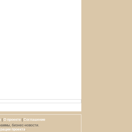
ы
|
О проекте
|
Cоглашение
раммы, бизнес-новости.
рации проекта
.