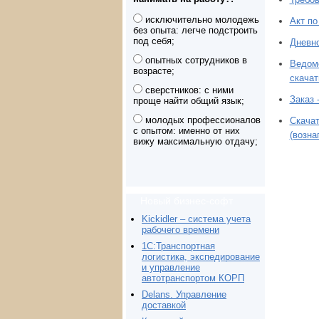
исключительно молодежь
Акт по
без опыта: легче подстроить
под себя;
Дневно
опытных сотрудников в
Ведомо
возрасте;
скачат
сверстников: с ними
Заказ 
проще найти общий язык;
молодых профессионалов
Скачат
с опытом: именно от них
(возна
вижу максимальную отдачу;
Новый бизнес-софт
Kickidler – система учета
рабочего времени
1С:Транспортная
логистика, экспедирование
и управление
автотранспортом КОРП
Delans. Управление
доставкой