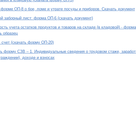
 форме ОП-8 о бое, ломе и утрате посуды и приборов. Скачать документ
й заборный лист: форма ОП-6 (скачать документ)
сть учета остатков продуктов и товаров на складе (в кладовой) - форм
ь образец
- счет (скачать форму ОП-20)
ь форму СЗВ – 1. Индивидуальные сведения о трудовом стаже, заработ
граждении), доходе и взносах