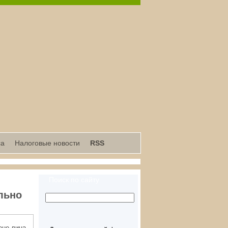
са
Налоговые новости
RSS
Поиск по сайту
льно
ене лица,