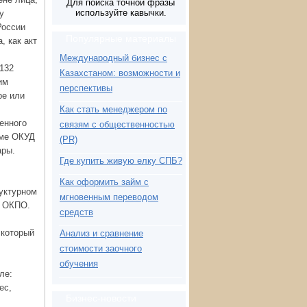
Для поиска точной фразы
используйте кавычки.
у
России
Популярные материалы
, как акт
Международный бизнес с
132
Казахстаном: возможности и
им
перспективы
ре или
Как стать менеджером по
енного
связям с общественностью
рме ОКУД
(PR)
ары.
Где купить живую елку СПБ?
Как оформить займ с
руктурном
мгновенным переводом
р ОКПО.
средств
 который
Анализ и сравнение
стоимости заочного
обучения
ле:
ес,
Бизнес-новости