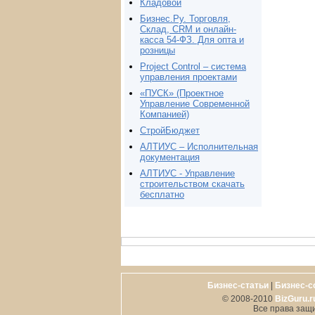
Кладовой
Бизнес.Ру. Торговля,
Склад, CRM и онлайн-
касса 54-ФЗ. Для опта и
розницы
Project Сontrol – система
управления проектами
«ПУСК» (Проектное
Управление Современной
Компанией)
СтройБюджет
АЛТИУС – Исполнительная
документация
АЛТИУС - Управление
строительством скачать
бесплатно
Бизнес-статьи
|
Бизнес-с
© 2008-2010
BizGuru.r
Все права защ