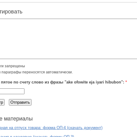
тировать
ги запрещены
и параграфы переносятся автоматически.
пятое по счету слово из фразы "ake ofowite eja iyari hibubon":
*
е материалы
ная на отпуск товара: форма ОП-4 (скачать документ)
ания в кладовую (скачать форму ОП-3)