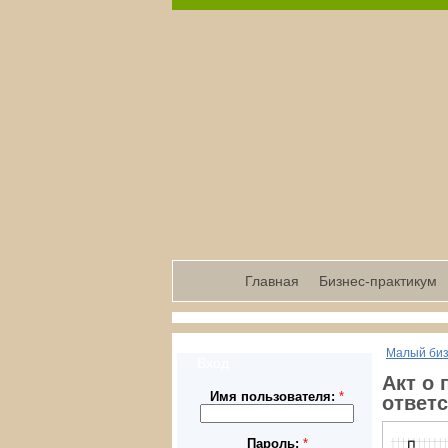
Главная
Бизнес-практикум
Малый би
Вход
Акт о 
Имя пользователя:
*
ответс
Пароль:
*