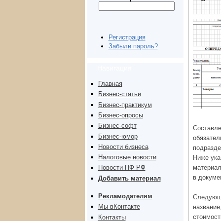
Регистрация
Забыли пароль?
Навигация
Главная
Бизнес-статьи
Бизнес-практикум
Бизнес-опросы
Бизнес-софт
Составле
Бизнес-юмор
обязател
Новости бизнеса
подразде
Налоговые новости
Ниже ука
материал
Новости ПФ РФ
в докуме
Добавить материал
Рекламодателям
Следующа
Мы вКонтакте
название
стоимост
Контакты