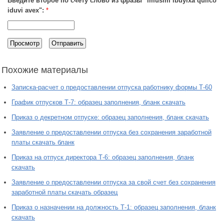
Введите второе по счету слово из фразы "imusim ibuyixa qulico
iduvi avex":
*
Похожие материалы
Записка-расчет о предоставлении отпуска работнику формы Т-60
График отпусков Т-7: образец заполнения, бланк скачать
Приказ о декретном отпуске: образец заполнения, бланк скачать
Заявление о предоставлении отпуска без сохранения заработной
платы скачать бланк
Приказ на отпуск директора Т-6: образец заполнения, бланк
скачать
Заявление о предоставлении отпуска за свой счет без сохранения
заработной платы скачать образец
Приказ о назначении на должность Т-1: образец заполнения, бланк
скачать