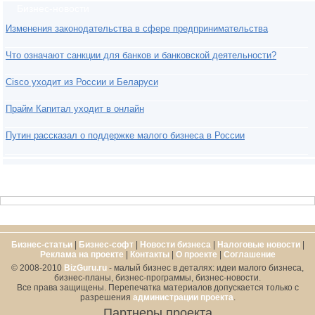
Бизнес-новости
Изменения законодательства в сфере предпринимательства
Что означают санкции для банков и банковской деятельности?
Cisco уходит из России и Беларуси
Прайм Капитал уходит в онлайн
Путин рассказал о поддержке малого бизнеса в России
Бизнес-статьи
|
Бизнес-софт
|
Новости бизнеса
|
Налоговые новости
|
Реклама на проекте
|
Контакты
|
О проекте
|
Cоглашение
© 2008-2010
BizGuru.ru
- малый бизнес в деталях: идеи малого бизнеса,
бизнес-планы, бизнес-программы, бизнес-новости.
Все права защищены. Перепечатка материалов допускается только с
разрешения
администрации проекта
.
Партнеры проекта