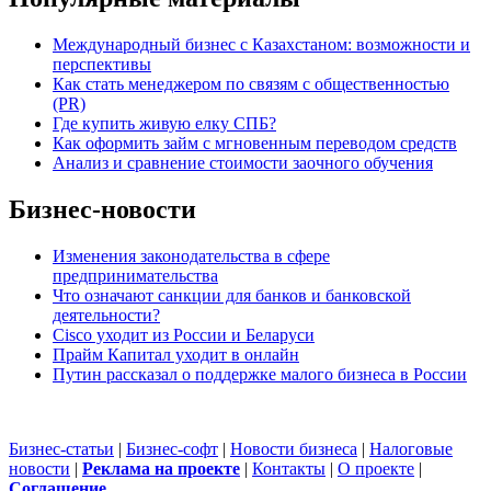
Международный бизнес с Казахстаном: возможности и
перспективы
Как стать менеджером по связям с общественностью
(PR)
Где купить живую елку СПБ?
Как оформить займ с мгновенным переводом средств
Анализ и сравнение стоимости заочного обучения
Бизнес-новости
Изменения законодательства в сфере
предпринимательства
Что означают санкции для банков и банковской
деятельности?
Cisco уходит из России и Беларуси
Прайм Капитал уходит в онлайн
Путин рассказал о поддержке малого бизнеса в России
Бизнес-статьи
|
Бизнес-софт
|
Новости бизнеса
|
Налоговые
новости
|
Реклама на проекте
|
Контакты
|
О проекте
|
Cоглашение