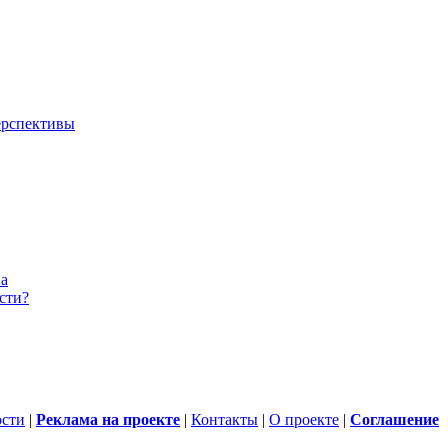
ерспективы
ва
сти?
ости
|
Реклама на проекте
|
Контакты
|
О проекте
|
Cоглашение