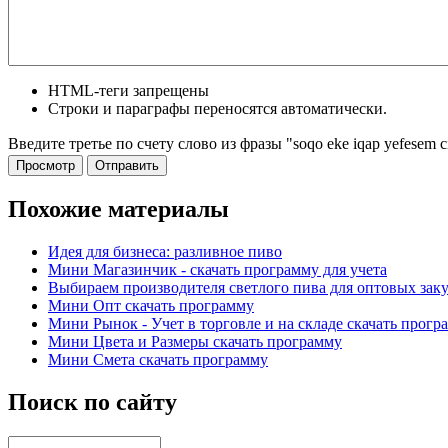
HTML-теги запрещены
Строки и параграфы переносятся автоматически.
Введите третье по счету слово из фразы "soqo eke iqap yefesem c
Похожие материалы
Идея для бизнеса: разливное пиво
Мини Магазинчик - скачать программу для учета
Выбираем производителя светлого пива для оптовых зак
Мини Опт скачать программу
Мини Рынок - Учет в торговле и на складе скачать прогр
Мини Цвета и Размеры скачать программу
Мини Смета скачать программу
Поиск по сайту