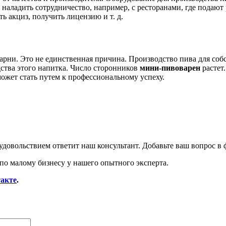
т наладить сотрудничество, например, с ресторанами, где подаю
ь акциз, получить лицензию и т. д.
рни. Это не единственная причина. Производство пива для соб
ства этого напитка. Число сторонников
мини-пивоварен
растет
ожет стать путем к профессиональному успеху.
удовольствием ответит наш консультант. Добавьте ваш вопрос в 
по малому бизнесу у нашего опытного эксперта.
акте
.