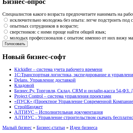
Бизнес-опрос
Специалистов какого возраста предпочитаете нанимать на рабо
исключительно молодежь без опыта: легче подстроить под с
опытных сотрудников в возрасте;
сверстников: с ними проще найти общий язык;
молодых профессионалов с опытом: именно от них вижу ма
Новый бизнес-софт
Kickidler – система учета рабочего времени
1С:Транспортная логистика, экспедирование и управле
Delans. Управление доставкой
Кладовой
Бизнес.Ру. Торговля, Склад, CRM и онлайн-касса 54-ФЗ. 
Project Сontrol – система управления проектами
«ПУСК» (Проектное Управление Современной Компание
СтройБюджет
АЛТИУС – Исполнительная документация
АЛТИУС - Управление строительством скачать бесплатн
Малый бизнес
»
Бизнес-статьи
»
Идеи бизнеса