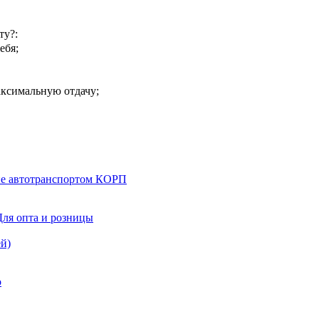
ту?:
ебя;
ксимальную отдачу;
ние автотранспортом КОРП
Для опта и розницы
й)
о