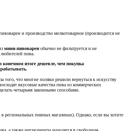
пивоварен и производство мелкотоварное (производится не
из
мини-пивоварен
обычно не фильтруется и не
 любителей пива.
в конечном итоге дешевле, чем покупка
арабатывать.
а того, что многие поляки решили вернуться к искусству
восходят вкусовые качества пива из коммерческих
 сделать четырьмя законными способами.
 в региональных пивных магазинах). Однако, если вы хотите
пива, а также ингредиенты находятся в свободном