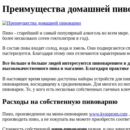
Преимущества домашней пив
Пиво - старейший и самый популярный алкоголь во всем мире
более нескольких сотен гектолитров в год).
В состав пива входят солод, вода и хмель. Они подвергаютс
пастеризуется. Благодаря этому они отличаются характерным 
Все больше и больше людей интересуются пивоварением в д
высококачественного пива в магазине. Благодаря практике
В настоящее время широко доступны наборы устройств для пиво
пивоварения, восходящему к средневековью. Для многих из них
пивоварен. Те, у кого есть несколько собственных гаечных клю
Расходы на собственную пивоварню
Пиво, произведенное на мини-пивоварнях
www.kvasprom.com
,
производить пиво, а не покупать вы можете приобрести соотв
Стоимость собственной
мини-пивоварни
разная, и она зависи