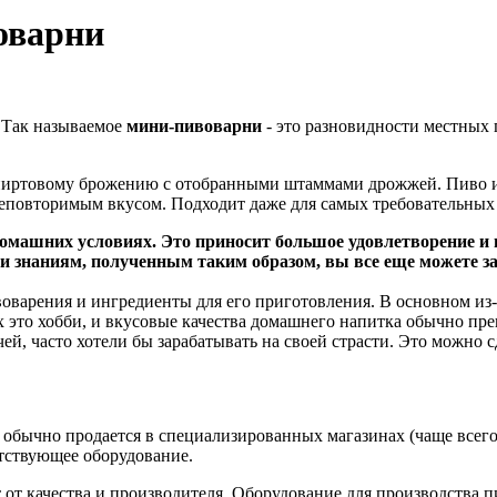
оварни
. Так называемое
мини-пивоварни
- это разновидности местных 
я спиртовому брожению с отобранными штаммами дрожжей. Пиво 
неповторимым вкусом. Подходит даже для самых требовательных
омашних условиях. Это приносит большое удовлетворение и 
 и знаниям, полученным таким образом, вы все еще можете з
варения и ингредиенты для его приготовления. В основном из-з
 это хобби, и вкусовые качества домашнего напитка обычно пре
чей, часто хотели бы зарабатывать на своей страсти. Это можно
 обычно продается в специализированных магазинах (чаще всего
етствующее оборудование.
т от качества и производителя. Оборудование для производства 