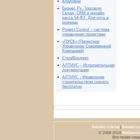
Кладовой
Бизнес.Ру. Торговля,
Склад, CRM и онлайн-
касса 54-ФЗ. Для опта и
розницы
Project Сontrol – система
управления проектами
«ПУСК» (Проектное
Управление Современной
Компанией)
СтройБюджет
АЛТИУС – Исполнительная
документация
АЛТИУС - Управление
строительством скачать
бесплатно
Бизнес-статьи
|
Бизнес-с
© 2008-2010
BizGuru.r
Все права защ