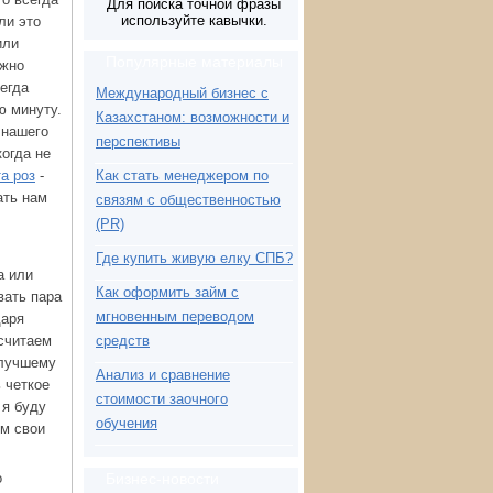
Для поиска точной фразы
используйте кавычки.
ли это
или
Популярные материалы
ужно
сегда
Международный бизнес с
ю минуту.
Казахстаном: возможности и
 нашего
перспективы
когда не
а роз
-
Как стать менеджером по
ать нам
связям с общественностью
(PR)
Где купить живую елку СПБ?
а или
Как оформить займ с
вать пара
мгновенным переводом
даря
считаем
средств
 лучшему
Анализ и сравнение
ь четкое
стоимости заочного
 я буду
обучения
ем свои
о
Бизнес-новости