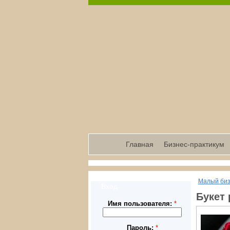
Главная
Бизнес-практикум
Малый би
Вход
Букет
Имя пользователя:
*
Пароль:
*