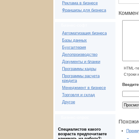
Реклама в бизнесе
Франшизы для бизнеса
Коммен
Бизнес-софт
Автоматизация бизнеса
Базы данных
Бухгалтерия
Делопроизводство
Документы и бланки
HTML-те
Программы кадры
Строки 
Программы расчета
кредита
Введите
Менеджмент в бизнесе
Торговля и склад
Другое
Бизнес-опрос
Похожи
Специалистов какого
Преиму
возраста предпочитаете
нанимать на работу?: