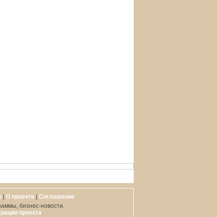
ы
|
О проекте
|
Cоглашение
раммы, бизнес-новости.
рации проекта
.