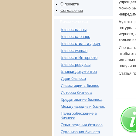
упрощает
О проекте
можно бы
Соглашение
невреди
Букеты р
Бизнес-статьи
натураль
Бизнес-планы
черного,
Бизнес-словарь
только в
Бизнес-стиль и досуг
Иногда н
Бизнес-woman
чтобы эт
Бизнес в Интернете
идеально
Бизнес-ресурсы
получивш
Бланки документов
Статья п
Идеи бизнеса
Инвестиции в бизнес
Истории бизнеса
Кредитование бизнеса
Международный бизнес
Налогообложение в
бизнесе
Опыт ведения бизнеса
Организация бизнеса