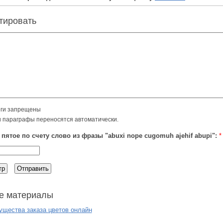
тировать
ги запрещены
и параграфы переносятся автоматически.
 пятое по счету слово из фразы "abuxi nope cugomuh ajehif abupi":
*
е материалы
щества заказа цветов онлайн