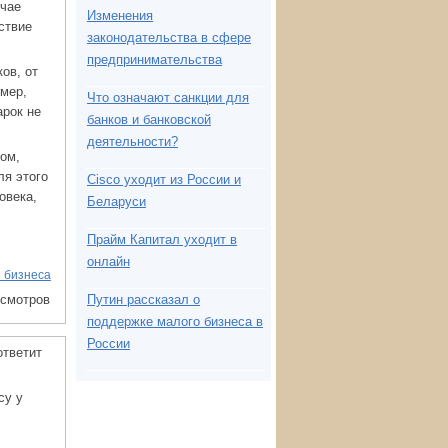
учае
Изменения
ствие
законодательства в сфере
предпринимательства
ов, от
имер,
Что означают санкции для
арок не
банков и банковской
деятельности?
зом,
ля этого
Cisco уходит из России и
овека,
Беларуси
Прайм Капитал уходит в
онлайн
 бизнеса
осмотров
Путин рассказал о
поддержке малого бизнеса в
России
ответит
су у