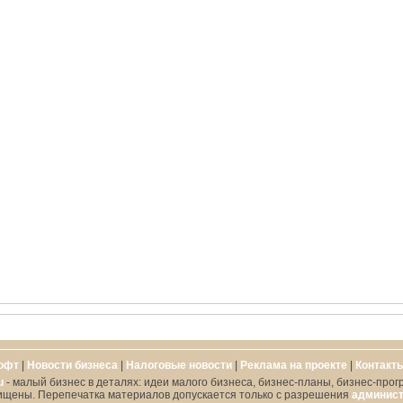
офт
|
Новости бизнеса
|
Налоговые новости
|
Реклама на проекте
|
Контакт
u
- малый бизнес в деталях: идеи малого бизнеса, бизнес-планы, бизнес-прог
ищены. Перепечатка материалов допускается только с разрешения
админист