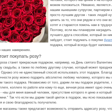
можем положиться. Неважно, является 
нашим нынешним супругом, партнером 
просто лучшим другом - таких людей н
ценить за то, что они рядом и что они в
хотят и стараются помочь нам в трудну
Поэтому, если мы планируем наградить
лучшего друга способом, который он ни
забудет, стоит подумать о покупке
букет
подарка, который всегда будет напомин
о наших намерениях.
тоит покупать розу?
 роза станет прекрасным подарком, например, на День святого Валентин
у свадьбы, а также по любому другому случаю, который может праздно
. Однако это не единственный способ использовать этот подарок. Благо
очности розу можно подарить абсолютно любому человеку, которого мы 
м такого подарка. Независимо от того, дарим ли мы подарок родителю,
оллеге, коллеге по работе или кому-то еще, вечная роза имеет одно очен
 - «вы для меня важный человек, присутствие которого я ценю и который
омни." Так что если мы дарим такой цветок в подарок, мы ясно показыва
я и свою благодарность получателю.
е магазины также предлагают возможность отправить адресату розу, чт