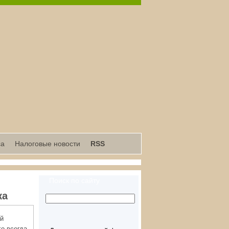
са
Налоговые новости
RSS
Поиск по сайту
ка
ой
го всегда