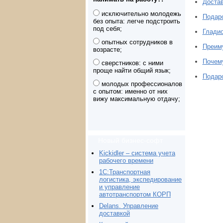
Достав
исключительно молодежь
Подаро
без опыта: легче подстроить
под себя;
Глади
опытных сотрудников в
Преиму
возрасте;
Почему
сверстников: с ними
проще найти общий язык;
Подар
молодых профессионалов
с опытом: именно от них
вижу максимальную отдачу;
Новый бизнес-софт
Kickidler – система учета
рабочего времени
1С:Транспортная
логистика, экспедирование
и управление
автотранспортом КОРП
Delans. Управление
доставкой