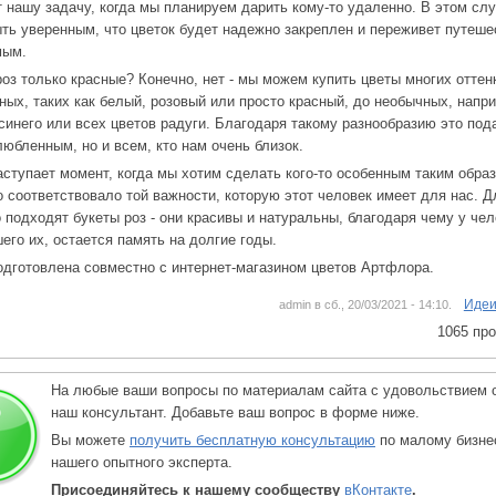
 нашу задачу, когда мы планируем дарить кому-то удаленно. В этом сл
ть уверенным, что цветок будет надежно закреплен и переживет путеше
мым.
оз только красные? Конечно, нет - мы можем купить цветы многих оттенк
ных, таких как белый, розовый или просто красный, до необычных, напр
 синего или всех цветов радуги. Благодаря такому разнообразию это под
любленным, но и всем, кто нам очень близок.
аступает момент, когда мы хотим сделать кого-то особенным таким обра
о соответствовало той важности, которую этот человек имеет для нас. Д
 подходят букеты роз - они красивы и натуральны, благодаря чему у чел
его их, остается память на долгие годы.
одготовлена совместно с интернет-магазином цветов Артфлора.
Идеи
admin в сб., 20/03/2021 - 14:10.
1065 пр
На любые ваши вопросы по материалам сайта с удовольствием 
наш консультант. Добавьте ваш вопрос в форме ниже.
Вы можете
получить бесплатную консультацию
по малому бизне
нашего опытного эксперта.
Присоединяйтесь к нашему сообществу
вКонтакте
.