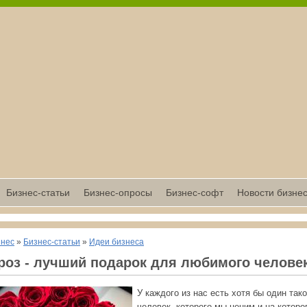
Бизнес-статьи
Бизнес-опросы
Бизнес-софт
Новости бизне
знес
»
Бизнес-статьи
»
Идеи бизнеса
 роз - лучший подарок для любимого челове
У каждого из нас есть хотя бы один так
человек, которого мы ценим и на которо