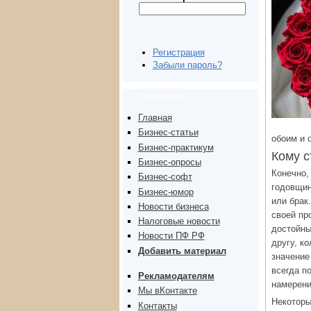
Регистрация
Забыли пароль?
Навигация
Главная
Бизнес-статьи
обоим и 
Бизнес-практикум
Кому с
Бизнес-опросы
Конечно,
Бизнес-софт
годовщин
Бизнес-юмор
или брак
Новости бизнеса
своей пр
Налоговые новости
достойны
Новости ПФ РФ
другу, к
Добавить материал
значение
всегда п
Рекламодателям
намерени
Мы вКонтакте
Некоторы
Контакты