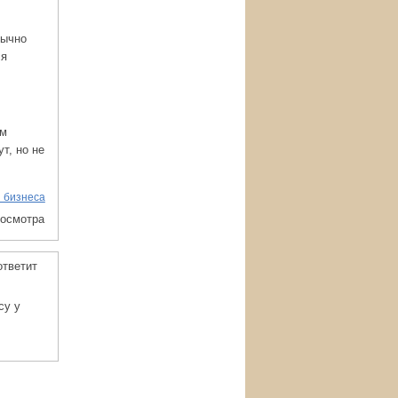
бычно
ся
ам
т, но не
 бизнеса
росмотра
ответит
су у