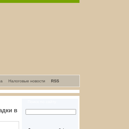
са
Налоговые новости
RSS
Поиск по сайту
адки в