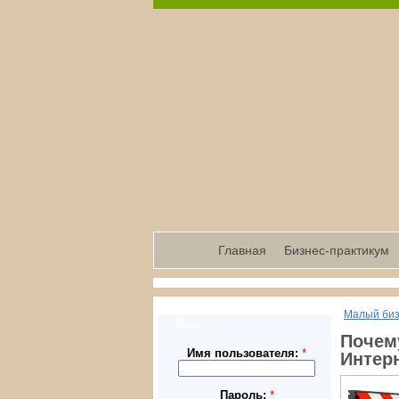
Главная
Бизнес-практикум
Малый би
Вход
Почем
Имя пользователя:
*
Интер
Пароль:
*