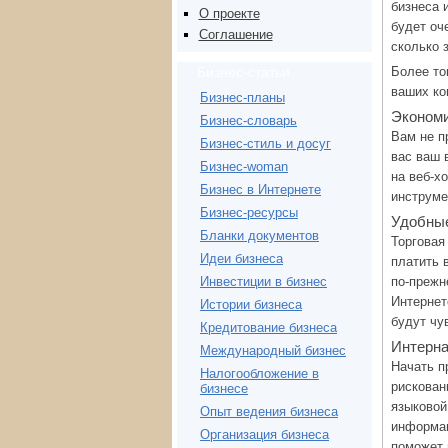
бизнеса 
О проекте
будет оч
Соглашение
сколько 
Более то
Бизнес-статьи
ваших ко
Бизнес-планы
Экономи
Бизнес-словарь
Вам не п
Бизнес-стиль и досуг
вас ваш 
Бизнес-woman
на веб-х
Бизнес в Интернете
инструме
Бизнес-ресурсы
Удобны
Бланки документов
Торговая
Идеи бизнеса
платить 
по-прежн
Инвестиции в бизнес
Интернет
Истории бизнеса
будут чу
Кредитование бизнеса
Интерна
Международный бизнес
Начать п
Налогообложение в
рискован
бизнесе
языковой
Опыт ведения бизнеса
информац
Организация бизнеса
поможет 