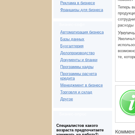
Реклама в бизнесе
Теперь в
Франшизы для бизнеса
продукци
сотрудни
Бизнес-софт
расходы 
Автоматизация бизнеса
Увеличь
Увеличьт
Базы данных
использо
Бухгалтерия
возможно
Делопроизводство
те, кото
Документы и бланки
Программы кадры
Программы расчета
кредита
Менеджмент в бизнесе
Торговля и склад
Другое
Бизнес-опрос
Специалистов какого
возраста предпочитаете
Коммен
нанимать на работу?: