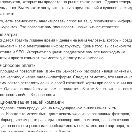
и продуктов, которые вы продаете, на рынке также важен. Однако теперь
ень легко. Вы сможете загрузить столько предложений и купонов на скид
захотите.
го, есть возможность анализировать спрос на вашу продукцию и инфор
нкурентах. Это позволит вам планировать новые бизнес-стратегии.
я затрат
ридется тратить лишнее время и деньги на найм человека, который созд
веб-сайт и всю электронную инфраструктуру. Кроме того, вы сэкономите
остинге и SEO. Интернет-площадки предлагают вам все необходимые
нты и просто взимают ежемесячную плату или комиссию.
е способы оплаты
 площадка позволит вам избежать банковских расходов - ваши клиенты 
вам напрямую через онлайн-платформу. Следует отметить, что многие к
ему боятся оставлять данные своей кредитной карты при совершении по
е. Однако на онлайн-рынке вам не придется об этом беспокоиться - ваш
вствовать себя в безопасности.
ционализация вашей компании
родавать свою продукцию на международном рынке может быть
но. Иногда это может быть даже невозможно из-за различных факторов, 
 барьер, чрезмерные расходы, транспортная логистика, несовершенная
ия на внешнем рынке или необходимость поиска местного партнера, ко
вам расширить ваш бизнес за рубежом.