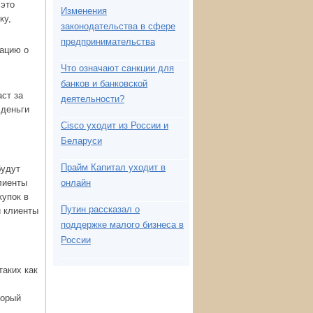
 это
Изменения
ку,
законодательства в сфере
предпринимательства
мацию о
Что означают санкции для
банков и банковской
аст за
деятельности?
 деньги
Cisco уходит из России и
Беларуси
Прайм Капитал уходит в
будут
лиенты
онлайн
купок в
Путин рассказал о
и клиенты
поддержке малого бизнеса в
России
таких как
торый