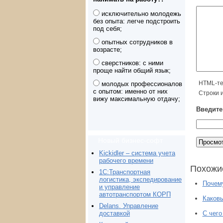
исключительно молодежь
без опыта: легче подстроить
под себя;
опытных сотрудников в
возрасте;
сверстников: с ними
проще найти общий язык;
HTML-те
молодых профессионалов
с опытом: именно от них
Строки 
вижу максимальную отдачу;
Введите
Новый бизнес-софт
Kickidler – система учета
рабочего времени
Похожи
1С:Транспортная
логистика, экспедирование
Почему
и управление
автотранспортом КОРП
Каковы
Delans. Управление
доставкой
С чего