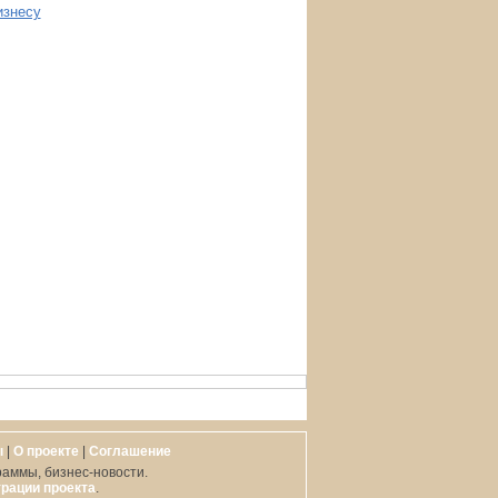
изнесу
ы
|
О проекте
|
Cоглашение
раммы, бизнес-новости.
рации проекта
.