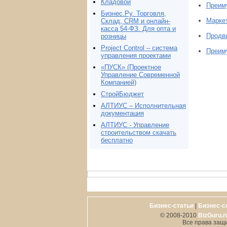
Кладовой
Преиму
Бизнес.Ру. Торговля,
Маркет
Склад, CRM и онлайн-
касса 54-ФЗ. Для опта и
Продви
розницы
Project Сontrol – система
Преиму
управления проектами
«ПУСК» (Проектное
Управление Современной
Компанией)
СтройБюджет
АЛТИУС – Исполнительная
документация
АЛТИУС - Управление
строительством скачать
бесплатно
Бизнес-статьи
|
Бизнес-с
© 2008-2010
BizGuru.r
Все права защ