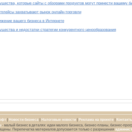
щества, которые сайты с обзорами продуктов могут принести вашему б
плейсы захватывают рынок онлайн-торговли
жение вашего бизнеса в Интернете
щества и недостатки стратегии конкурентного ценообразования
офт
|
Новости бизнеса
|
Налоговые новости
|
Реклама на проекте
|
Контакт
u
- малый бизнес в деталях: идеи малого бизнеса, бизнес-планы, бизнес-прог
ищены. Перепечатка материалов допускается только с разрешения
админист