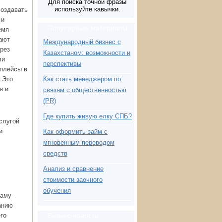
Для поиска точной фразы
используйте кавычки.
создавать
 и
Популярные материалы
емя
ают
Международный бизнес с
рез
Казахстаном: возможности и
ли
перспективы
плейсы в
 Это
Как стать менеджером по
я и
связям с общественностью
(PR)
Где купить живую елку СПБ?
слугой
и
Как оформить займ с
мгновенным переводом
средств
Анализ и сравнение
стоимости заочного
обучения
аму -
анию
го
Бизнес-новости