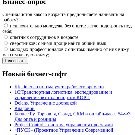
Бизнес-опрос
Специалистов какого возраста предпочитаете нанимать на
работу?:
исключительно молодежь без опыта: легче подстроить под
себя;
опытных сотрудников в возрасте;
сверстников: с ними проще найти общий язык;
молодых профессионалов с опытом: именно от них вижу
максимальную отдачу;
Новый бизнес-софт
Kickidler – система учета рабочего времени
1С:Транспортная логистика, экспедирование и
управление автотранспортом КОРП
Delans. Управление доставкой
Кладовой
Бизнес.Ру. Торговля, Склад, CRM и онлайн-касса 54-ФЗ.
Для опта и розницы
Project Сontrol – система управления проектами
«ПУСК» (Проектное Управление Современной