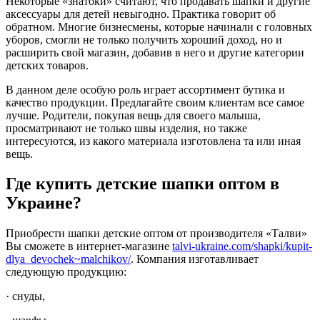
Некоторые «знатоки» считают, что продавать шапки и другие
аксессуары для детей невыгодно. Практика говорит об
обратном. Многие бизнесмены, которые начинали с головных
уборов, смогли не только получить хороший доход, но и
расширить свой магазин, добавив в него и другие категории
детских товаров.
В данном деле особую роль играет ассортимент бутика и
качество продукции. Предлагайте своим клиентам все самое
лучше. Родители, покупая вещь для своего малыша,
просматривают не только швы изделия, но также
интересуются, из какого материала изготовлена та или иная
вещь.
Где купить детские шапки оптом в
Украине?
Приобрести шапки детские оптом от производителя «Талви»
Вы сможете в интернет-магазине
talvi-ukraine.com/shapki/kupit-
dlya_devochek~malchikov/
. Компания изготавливает
следующую продукцию:
· снуды,