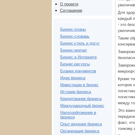
О проекте
увеличив
Соглашение
Для здор
каждый п
Бизнес-статьи
- это бе
Бизнес-планы
увеличив
Бизнес-словарь
Таким об
Бизнес-стиль и досуг
консерва
Бизнес-woman
Замороже
Бизнес в Интернете
безопасн
Бизнес-ресурсы
Замороже
Бланки документов
микроорг
Идеи бизнеса
Кроме то
которое 
Инвестиции в бизнес
логистик
Истории бизнеса
логистик
Кредитование бизнеса
между го
Международный бизнес
Это важн
Налогообложение в
передаче
бизнесе
факт, чт
Опыт ведения бизнеса
тонкому 
Организация бизнеса