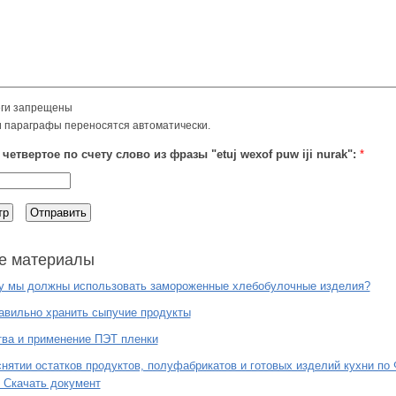
ги запрещены
и параграфы переносятся автоматически.
четвертое по счету слово из фразы "etuj wexof puw iji nurak":
*
е материалы
у мы должны использовать замороженные хлебобулочные изделия?
авильно хранить сыпучие продукты
ва и применение ПЭТ пленки
снятии остатков продуктов, полуфабрикатов и готовых изделий кухни по
 Скачать документ