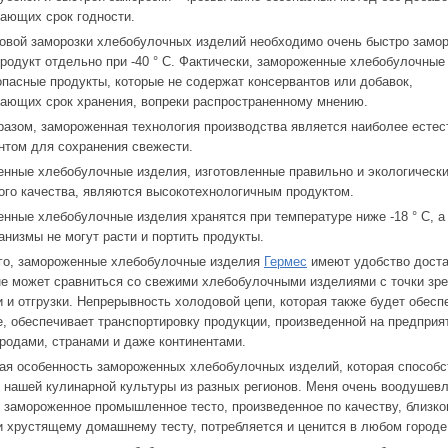
ающих срок годности.
овой заморозки хлебобулочных изделий необходимо очень быстро замор
родукт отдельно при -40 ° C. Фактически, замороженные хлебобулочные
зопасные продукты, которые не содержат консервантов или добавок,
ающих срок хранения, вопреки распространенному мнению.
разом, замороженная технология производства является наиболее есте
нтом для сохранения свежести.
нные хлебобулочные изделия, изготовленные правильно и экологическ
ого качества, являются высокотехнологичным продуктом.
нные хлебобулочные изделия хранятся при температуре ниже -18 ° C, а
анизмы не могут расти и портить продукты.
го, замороженные хлебобулочные изделия
Гермес
имеют удобство доста
не может сравниться со свежими хлебобулочными изделиями с точки зр
и и отгрузки. Непрерывность холодовой цепи, которая также будет обесп
е, обеспечивает транспортировку продукции, произведенной на предприя
родами, странами и даже континентами.
ая особенность замороженных хлебобулочных изделий, которая способс
 нашей кулинарной культуры из разных регионов. Меня очень воодушевл
о замороженное промышленное тесто, произведенное по качеству, близко
и хрустящему домашнему тесту, потребляется и ценится в любом городе