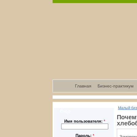
Главная
Бизнес-практикум
Малый би
Вход
Почем
Имя пользователя:
*
хлебо
Пароль:
*
Замороже