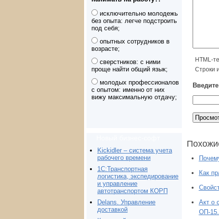
исключительно молодежь
без опыта: легче подстроить
под себя;
опытных сотрудников в
возрасте;
HTML-те
сверстников: с ними
проще найти общий язык;
Строки 
молодых профессионалов
Введите 
с опытом: именно от них
вижу максимальную отдачу;
Новый бизнес-софт
Похожи
Kickidler – система учета
рабочего времени
Почем
1С:Транспортная
Как пр
логистика, экспедирование
и управление
Свойст
автотранспортом КОРП
Delans. Управление
Акт о 
доставкой
ОП-15.