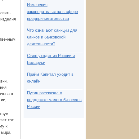
Изменения
законодательства в сфере
озить
предпринимательства
 изделия
Что означают санкции для
банков и банковской
ственным
деятельности?
и
Cisco уходит из России и
Беларуси
Прайм Капитал уходит в
вки,
онлайн
ения
Путин рассказал о
ечена в
тии,
поддержке малого бизнеса в
России
твует
яет тот
му к
 мира.