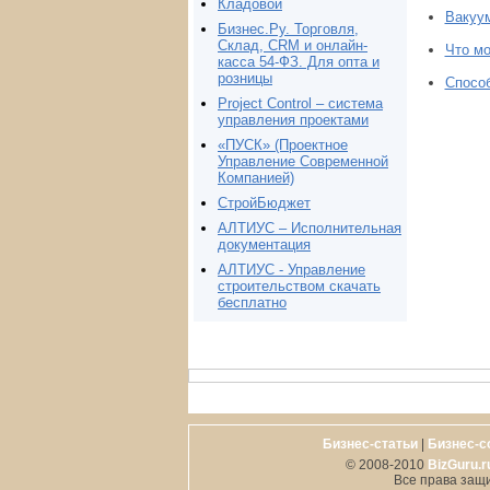
Кладовой
Вакуум
Бизнес.Ру. Торговля,
Склад, CRM и онлайн-
Что м
касса 54-ФЗ. Для опта и
розницы
Спосо
Project Сontrol – система
управления проектами
«ПУСК» (Проектное
Управление Современной
Компанией)
СтройБюджет
АЛТИУС – Исполнительная
документация
АЛТИУС - Управление
строительством скачать
бесплатно
Бизнес-статьи
|
Бизнес-с
© 2008-2010
BizGuru.r
Все права защ