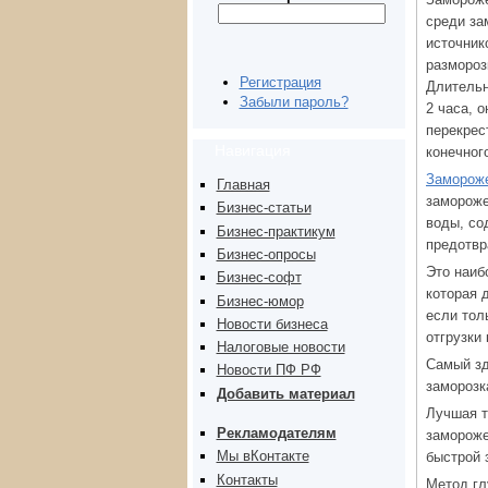
среди за
источник
размороз
Регистрация
Длительн
Забыли пароль?
2 часа, 
перекрес
Навигация
конечног
Заморож
Главная
замороже
Бизнес-статьи
воды, со
Бизнес-практикум
предотвр
Бизнес-опросы
Это наиб
Бизнес-софт
которая 
Бизнес-юмор
если тол
Новости бизнеса
отгрузки
Налоговые новости
Самый зд
Новости ПФ РФ
заморозк
Добавить материал
Лучшая т
Рекламодателям
замороже
Мы вКонтакте
быстрой 
Контакты
Метод гл