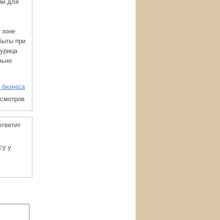
ми для
 зоне
быты при
курица
льно
 бизнеса
осмотров
ответит
су у