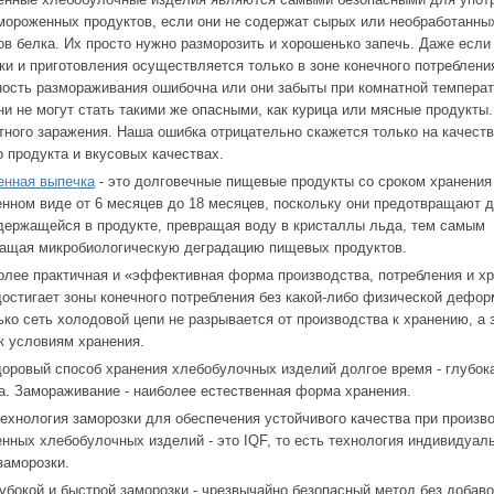
мороженных продуктов, если они не содержат сырых или необработанны
ов белка. Их просто нужно разморозить и хорошенько запечь. Даже если
ки и приготовления осуществляется только в зоне конечного потреблени
ость размораживания ошибочна или они забыты при комнатной температ
они не могут стать такими же опасными, как курица или мясные продукты.
тного заражения. Наша ошибка отрицательно скажется только на качест
о продукта и вкусовых качествах.
енная выпечка
- это долговечные пищевые продукты со сроком хранения
нном виде от 6 месяцев до 18 месяцев, поскольку они предотвращают 
держащейся в продукте, превращая воду в кристаллы льда, тем самым
ащая микробиологическую деградацию пищевых продуктов.
олее практичная и «эффективная форма производства, потребления и хр
достигает зоны конечного потребления без какой-либо физической дефор
ько сеть холодовой цепи не разрывается от производства к хранению, а 
 к условиям хранения.
оровый способ хранения хлебобулочных изделий долгое время - глубок
а. Замораживание - наиболее естественная форма хранения.
ехнология заморозки для обеспечения устойчивого качества при произв
нных хлебобулочных изделий - это IQF, то есть технология индивидуал
заморозки.
убокой и быстрой заморозки - чрезвычайно безопасный метод без добаво