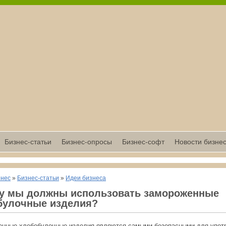
Бизнес-статьи
Бизнес-опросы
Бизнес-софт
Новости бизне
знес
»
Бизнес-статьи
»
Идеи бизнеса
у мы должны использовать замороженные
булочные изделия?
нные хлебобулочные изделия являются самыми безопасными для упот