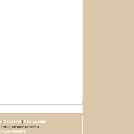
ы
|
О проекте
|
Cоглашение
раммы, бизнес-новости.
рации проекта
.