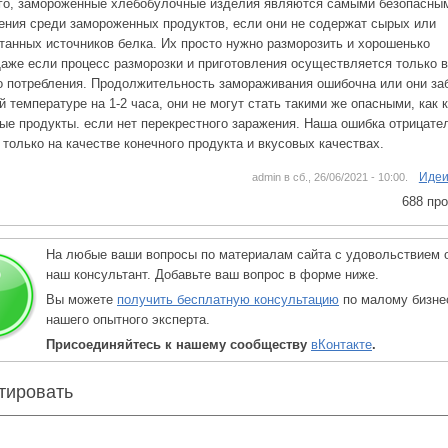
го, замороженные хлебобулочные изделия являются самыми безопасны
ения среди замороженных продуктов, если они не содержат сырых или
танных источников белка. Их просто нужно разморозить и хорошенько
Даже если процесс разморозки и приготовления осуществляется только в
о потребления. Продолжительность замораживания ошибочна или они за
й температуре на 1-2 часа, они не могут стать такими же опасными, как 
ые продукты. если нет перекрестного заражения. Наша ошибка отрицате
 только на качестве конечного продукта и вкусовых качествах.
Идеи
admin в сб., 26/06/2021 - 10:00.
688 пр
На любые ваши вопросы по материалам сайта с удовольствием 
наш консультант. Добавьте ваш вопрос в форме ниже.
Вы можете
получить бесплатную консультацию
по малому бизне
нашего опытного эксперта.
Присоединяйтесь к нашему сообществу
вКонтакте
.
тировать