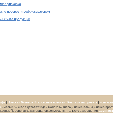
ная упаковка
ожно перевезти рефрижератором
бы сбыта продукции
офт
|
Новости бизнеса
|
Налоговые новости
|
Реклама на проекте
|
Контакт
u
- малый бизнес в деталях: идеи малого бизнеса, бизнес-планы, бизнес-прог
ищены. Перепечатка материалов допускается только с разрешения
админист