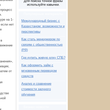
Для поиска точной фразы
используйте кавычки.
х
 процесс
Популярные материалы
я.
уре на 1-
Международный бизнес с
 если нет
Казахстаном: возможности и
ве
перспективы
Как стать менеджером по
 в
связям с общественностью
движение
(PR)
Где купить живую елку СПБ?
анения»,
Как оформить займ с
мации,
мгновенным переводом
затем от
средств
ая
Анализ и сравнение
стоимости заочного
одстве
обучения
ьной
Бизнес-новости
к,