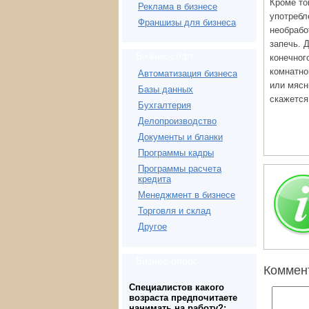
Кроме то
Реклама в бизнесе
употребл
Франшизы для бизнеса
необрабо
запечь. 
Бизнес-софт
конечног
комнатно
Автоматизация бизнеса
или мясн
Базы данных
скажется
Бухгалтерия
Делопроизводство
Документы и бланки
Программы кадры
Программы расчета
кредита
Менеджмент в бизнесе
Торговля и склад
Другое
Бизнес-опрос
Коммен
Специалистов какого
возраста предпочитаете
нанимать на работу?: