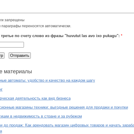
ги запрещены
и параграфы переносятся автоматически.
третье по счету слово из фразы "huvutut las avo ixo pukagu":
*
е материалы
ые автоматы: удобство и качество на каждом шагу
нг
ческая деятельность как вид бизнеса
ионные магазины техники: выгодные решения для продажи и покупки
иции в недвижимость в стране и за рубежом
и до продаж: Как арендовать магазин цифровых товаров и начать зараб
я