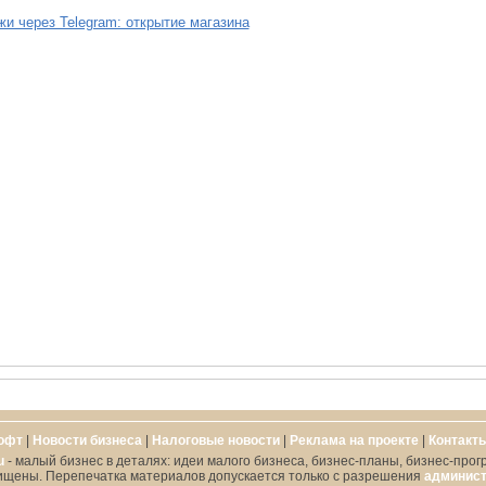
и через Telegram: открытие магазина
офт
|
Новости бизнеса
|
Налоговые новости
|
Реклама на проекте
|
Контакт
u
- малый бизнес в деталях: идеи малого бизнеса, бизнес-планы, бизнес-прог
ищены. Перепечатка материалов допускается только с разрешения
админист