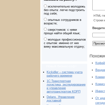
исключительно молодежь
без опыта: легче подстроить
под себя;
HTML-те
опытных сотрудников в
Строки 
возрасте;
Введите 
сверстников: с ними
проще найти общий язык;
молодых профессионалов
с опытом: именно от них
вижу максимальную отдачу;
Похожи
Кофейн
Новый бизнес-софт
Венди
Kickidler – система учета
рабочего времени
Коммер
1С:Транспортная
Комисс
логистика, экспедирование
и управление
Инвест
автотранспортом КОРП
Delans. Управление
От иде
доставкой
сегодн