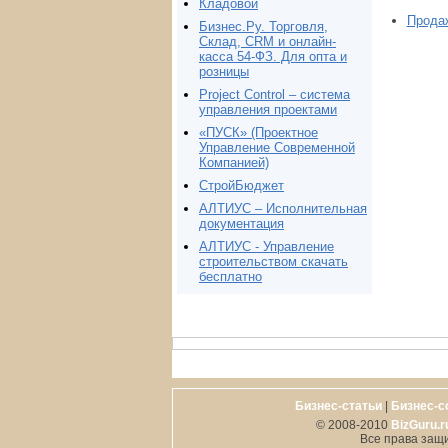
Кладовой
Продаж
Бизнес.Ру. Торговля,
Склад, CRM и онлайн-
касса 54-ФЗ. Для опта и
розницы
Project Сontrol – система
управления проектами
«ПУСК» (Проектное
Управление Современной
Компанией)
СтройБюджет
АЛТИУС – Исполнительная
документация
АЛТИУС - Управление
строительством скачать
бесплатно
Бизнес-статьи
|
Бизнес-с
© 2008-2010
BizGuru.r
Все права защ