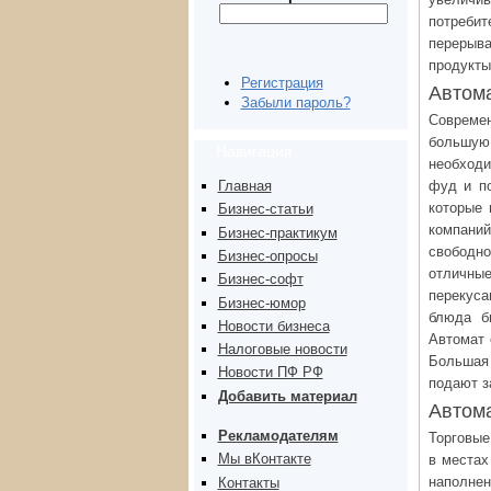
потребит
перерыва
продукты
Регистрация
Автома
Забыли пароль?
Совреме
большую
Навигация
необходи
фуд и по
Главная
которые 
Бизнес-статьи
компаний
Бизнес-практикум
свободн
Бизнес-опросы
отличны
Бизнес-софт
перекуса
Бизнес-юмор
блюда б
Новости бизнеса
Автомат 
Налоговые новости
Большая
Новости ПФ РФ
подают з
Добавить материал
Автом
Рекламодателям
Торговые
Мы вКонтакте
в местах
наполнен
Контакты