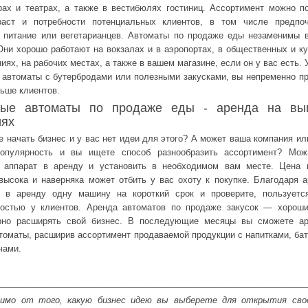
рах и театрах, а также в вестибюлях гостиниц. Ассортимент можно п
раст и потребности потенциальных клиентов, в том числе предпо
 питание или вегетарианцев. Автоматы по продаже еды незаменимы 
Они хорошо работают на вокзалах и в аэропортах, в общественных и к
иях, на рабочих местах, а также в вашем магазине, если он у вас есть. 
 автоматы с бутербродами или полезными закусками, вы непременно п
льше клиентов.
вые автоматы по продаже еды - аренда на вы
иях
е начать бизнес и у вас нет идеи для этого? А может ваша компания ил
популярность и вы ищете способ разнообразить ассортимент? Мож
й аппарат в аренду и установить в необходимом вам месте. Цена 
ысока и наверняка может отбить у вас охоту к покупке. Благодаря 
е в аренду одну машину на короткий срок и проверите, пользуетс
ностью у клиентов. Аренда автоматов по продаже закусок — хороши
рно расширять свой бизнес. В последующие месяцы вы сможете ар
томаты, расширив ассортимент продаваемой продукции с напитками, ба
чами.
________________________________________________________________
симо от того, какую бизнес идею вы выберете для открытия свое