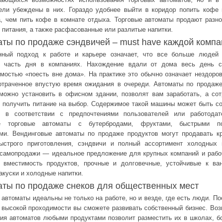
ели убеждены в них. Гораздо удобнее выйти в коридор попить кофе
, чем пить кофе в комнате отдыха. Торговые автоматы продают разн
 питания, а также расфасованные или разлитые напитки.
ты по продаже сэндвичей – must have каждой компа
нный подход к работе и карьере означает, что все больше людей 
 часть дня в компаниях. Нахождение вдали от дома весь день с
мостью «поесть вне дома». На практике это обычно означает нездоро
траченное впустую время ожидания в очереди. Автоматы по продаже
можно установить в офисном здании, позволят вам заработать, а со
 получить питание на выбор. Содержимое такой машины может быть с
о в соответствии с предпочтениями пользователей или работодат
е торговые автоматы с бутербродами, фруктами, быстрыми п
ми. Вендинговые автоматы по продаже продуктов могут продавать к
ыстрого приготовления, сэндвичи и полный ассортимент холодных н
самопродажи — идеальное предложение для крупных компаний и рабо
 вместимость продуктов, прочные и долговечные, устойчивые к ван
акуски и холодные напитки.
аты по продаже снеков для общественных мест
 автоматы идеальны не только на работе, но и везде, где есть люди. По
 высокой проходимости вы сможете развивать собственный бизнес. Во
ия автоматов любыми продуктами позволит разместить их в школах, б