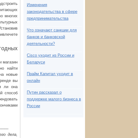
одстроить
Изменения
читающих
законодательства в сфере
во многих
предпринимательства
ультурных
Установив
Что означают санкции для
ривлечете
банков и банковской
деятельности?
годных
Cisco уходит из России и
и магазин
Беларуси
но найти
Прайм Капитал уходит в
на новые
аренде вы
онлайн
я ли она
Путин рассказал о
й способ
ендовать
поддержке малого бизнеса в
тончиками
России
____
го дела,