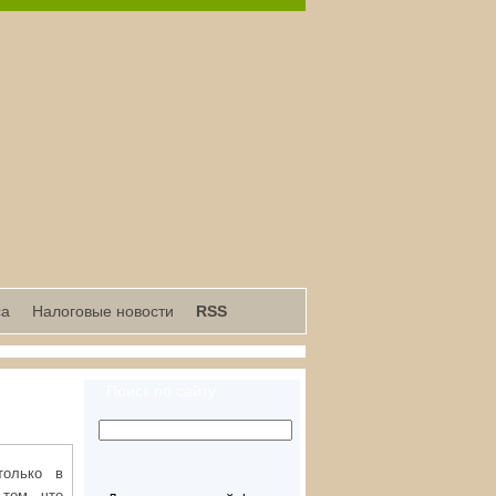
са
Налоговые новости
RSS
Поиск по сайту
только в
том, что