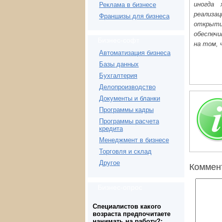
иногда
Реклама в бизнесе
реализац
Франшизы для бизнеса
откры
обеспеч
Бизнес-софт
на том, 
Автоматизация бизнеса
Базы данных
Бухгалтерия
Делопроизводство
Документы и бланки
Программы кадры
Программы расчета
кредита
Менеджмент в бизнесе
Торговля и склад
Другое
Коммен
Бизнес-опрос
Специалистов какого
возраста предпочитаете
нанимать на работу?: