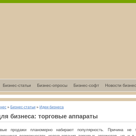
Бизнес-статьи
Бизнес-опросы
Бизнес-софт
Новости бизне
знес
»
Бизнес-статьи
»
Идеи бизнеса
для бизнеса: торговые аппараты
овые продажи планомерно набирают популярность. Причина не 
вающихся возможностях использования торговых автоматов, но и в 