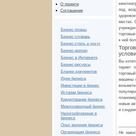
кинотеат
О проекте
под воз
Соглашение
здоровое
местах. 
Бизнес-статьи
учрежден
Бизнес-планы
торговые
Бизнес-словарь
к ней бо
Бизнес-стиль и досуг
Торго
Бизнес-woman
услов
Бизнес в Интернете
Вы хотит
Бизнес-ресурсы
теряет 
Бланки документов
торговы
Идеи бизнеса
машины в
возьмет
Инвестиции в бизнес
популяр
Истории бизнеса
планоме
Кредитование бизнеса
новые ав
Международный бизнес
и сэндви
Налогообложение в
бизнесе
________
Опыт ведения бизнеса
Организация бизнеса
Не зави