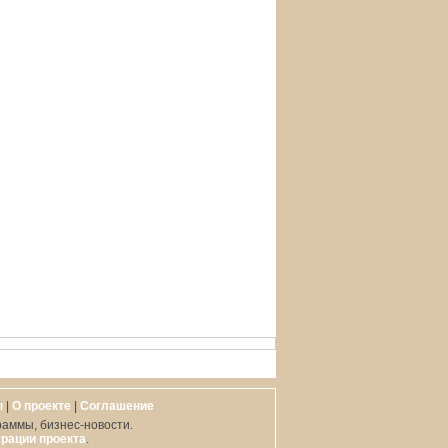
ы
|
О проекте
|
Cоглашение
раммы, бизнес-новости.
рации проекта
.