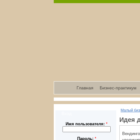
Главная
Бизнес-практикум
Малый би
Вход
Идея 
Имя пользователя:
*
Вендинг
Пароль:
*
увеличи