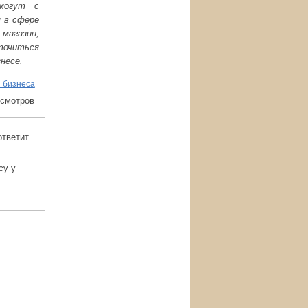
могут с
м в сфере
магазин,
точиться
несе.
 бизнеса
осмотров
ответит
су у