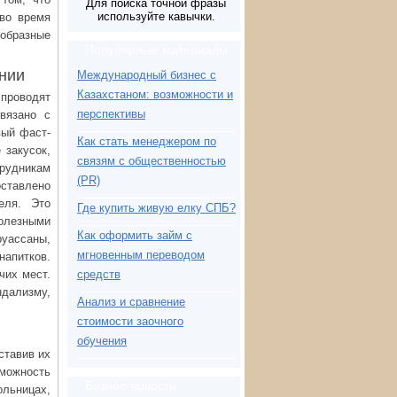
Для поиска точной фразы
используйте кавычки.
 во время
ообразные
Популярные материалы
нии
Международный бизнес с
Казахстаном: возможности и
проводят
перспективы
вязано с
вый фаст-
Как стать менеджером по
 закусок,
связям с общественностью
трудникам
(PR)
оставлено
еля. Это
Где купить живую елку СПБ?
олезными
Как оформить займ с
руассаны,
мгновенным переводом
апитков.
чих мест.
средств
дализму,
Анализ и сравнение
стоимости заочного
обучения
ставив их
зможность
Бизнес-новости
ольницах,