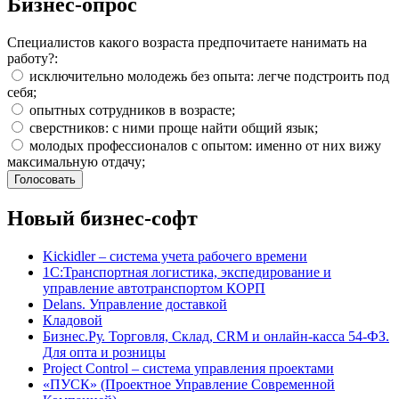
Бизнес-опрос
Специалистов какого возраста предпочитаете нанимать на
работу?:
исключительно молодежь без опыта: легче подстроить под
себя;
опытных сотрудников в возрасте;
сверстников: с ними проще найти общий язык;
молодых профессионалов с опытом: именно от них вижу
максимальную отдачу;
Новый бизнес-софт
Kickidler – система учета рабочего времени
1С:Транспортная логистика, экспедирование и
управление автотранспортом КОРП
Delans. Управление доставкой
Кладовой
Бизнес.Ру. Торговля, Склад, CRM и онлайн-касса 54-ФЗ.
Для опта и розницы
Project Сontrol – система управления проектами
«ПУСК» (Проектное Управление Современной