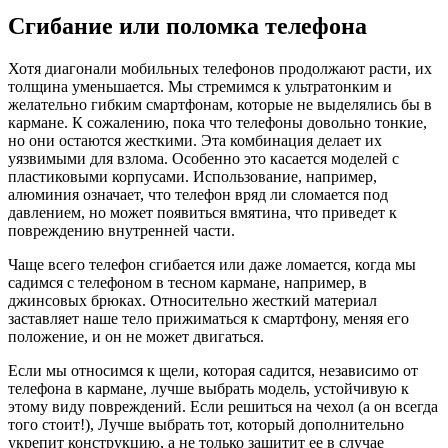
Сгибание или поломка телефона
Хотя диагонали мобильных телефонов продолжают расти, их
толщина уменьшается. Мы стремимся к ультратонким и
желательно гибким смартфонам, которые не выделялись бы в
кармане. К сожалению, пока что телефоны довольно тонкие,
но они остаются жесткими. Эта комбинация делает их
уязвимыми для взлома. Особенно это касается моделей с
пластиковыми корпусами. Использование, например,
алюминия означает, что телефон вряд ли сломается под
давлением, но может появиться вмятина, что приведет к
повреждению внутренней части.
Чаще всего телефон сгибается или даже ломается, когда мы
садимся с телефоном в тесном кармане, например, в
джинсовых брюках. Относительно жесткий материал
заставляет наше тело прижиматься к смартфону, меняя его
положение, и он не может двигаться.
Если мы относимся к щели, которая садится, независимо от
телефона в кармане, лучше выбрать модель, устойчивую к
этому виду повреждений. Если решиться на чехол (а он всегда
того стоит!), Лучше выбрать тот, который дополнительно
укрепит конструкцию, а не только защитит ее в случае