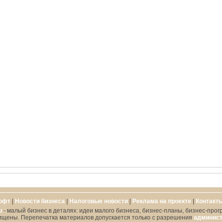
офт
|
Новости бизнеса
|
Налоговые новости
|
Реклама на проекте
|
Контакт
u
- малый бизнес в деталях: идеи малого бизнеса, бизнес-планы, бизнес-прог
ищены. Перепечатка материалов допускается только с разрешения
админист