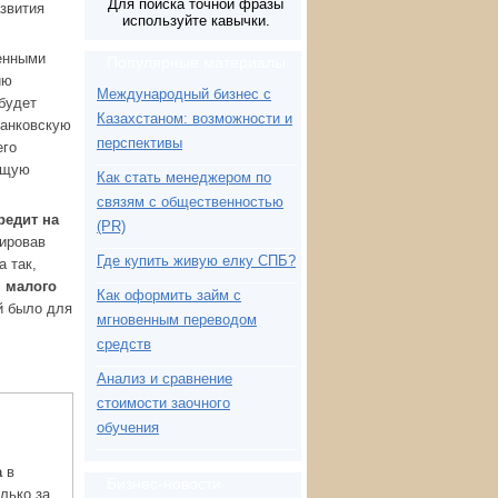
Для поиска точной фразы
азвития
используйте кавычки.
венными
Популярные материалы
ию
Международный бизнес с
 будет
Казахстаном: возможности и
банковскую
перспективы
его
ющую
Как стать менеджером по
связям с общественностью
редит на
(PR)
зировав
Где купить живую елку СПБ?
а так,
 малого
Как оформить займ с
й было для
мгновенным переводом
средств
Анализ и сравнение
стоимости заочного
обучения
а
в
Бизнес-новости
лько за