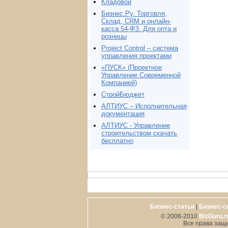
Кладовой
Бизнес.Ру. Торговля,
Склад, CRM и онлайн-
касса 54-ФЗ. Для опта и
розницы
Project Сontrol – система
управления проектами
«ПУСК» (Проектное
Управление Современной
Компанией)
СтройБюджет
АЛТИУС – Исполнительная
документация
АЛТИУС - Управление
строительством скачать
бесплатно
Бизнес-статьи
|
Бизнес-с
© 2008-2010
BizGuru.r
Все права защ