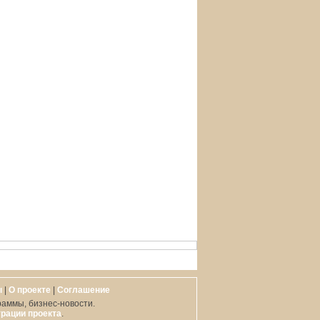
ы
|
О проекте
|
Cоглашение
раммы, бизнес-новости.
рации проекта
.