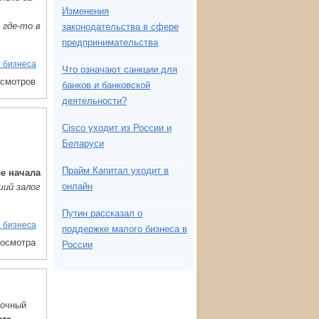
Изменения
 где-то в
законодательства в сфере
предпринимательства
 бизнеса
Что означают санкции для
осмотров
банков и банковской
деятельности?
Cisco уходит из России и
Беларуси
Прайм Капитал уходит в
е начала
онлайн
ший залог
Путин рассказал о
 бизнеса
поддержке малого бизнеса в
росмотра
России
рочный