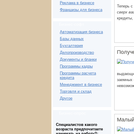
Реклама в бизнесе
Теперь с
Франшизы для бизнеса
сверх в
кредиты,
Бизнес-софт
Автоматизация бизнеса
Базы данных
Бухгалтерия
Получе
Делопроизводство
Документы и бланки
Программы кадры
Программы расчета
выдающ
кредита
заемных 
Менеджмент в бизнесе
невозмож
Торговля и склад
Другое
Бизнес-опрос
Малый
Специалистов какого
возраста предпочитаете
нанимать на работу?: