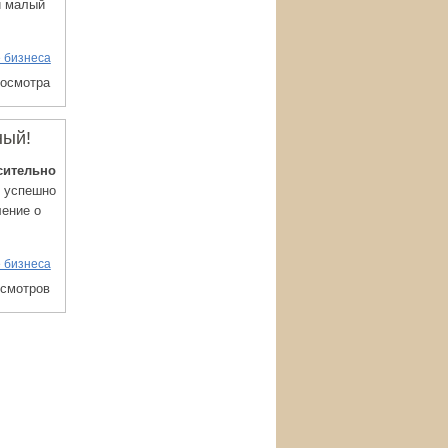
и малый
 бизнеса
росмотра
ный!
сительно
и успешно
ление о
 бизнеса
осмотров