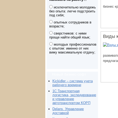
бизнес к
исключительно молодежь
без опыта: легче подстроить
под себя;
опытных сотрудников в
возрасте;
сверстников: с ними
Виды к
проще найти общий язык;
молодых профессионалов
с опытом: именно от них
вижу максимальную отдачу;
развиват
предлага
Новый бизнес-софт
Kickidler – система учета
рабочего времени
1С:Транспортная
логистика, экспедирование
и управление
автотранспортом КОРП
Delans. Управление
доставкой