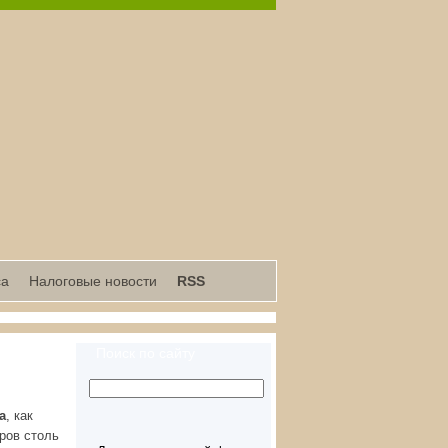
са
Налоговые новости
RSS
Поиск по сайту
а
, как
иров столь