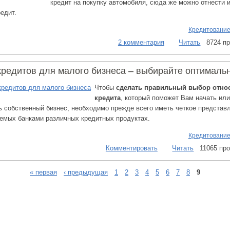
кредит на покупку автомобиля, сюда же можно отнести 
редит.
Кредитование
2 комментария
Читать
8724 п
редитов для малого бизнеса – выбирайте оптималь
Чтобы
сделать правильный выбор отно
кредита
, который поможет Вам начать ил
ь собственный бизнес, необходимо прежде всего иметь четкое представ
емых банками различных кредитных продуктах.
Кредитование
Комментировать
Читать
11065 пр
« первая
‹ предыдущая
1
2
3
4
5
6
7
8
9