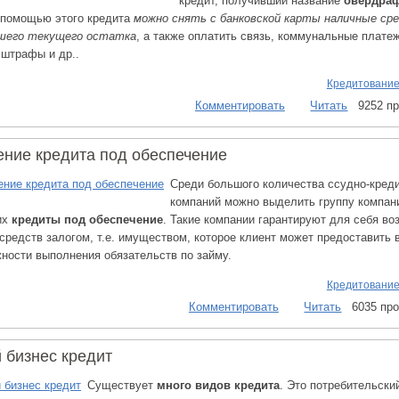
кредит, получивший название
овердра
 помощью этого кредита
можно снять с банковской карты наличные ср
ашего текущего остатка
, а также оплатить связь, коммунальные платеж
 штрафы и др..
Кредитование
Комментировать
Читать
9252 п
ние кредита под обеспечение
Среди большого количества ссудно-кред
компаний можно выделить группу компан
их
кредиты под обеспечение
. Такие компании гарантируют для себя во
средств залогом, т.е. имуществом, которое клиент может предоставить 
ности выполнения обязательств по займу.
Кредитование
Комментировать
Читать
6035 пр
 бизнес кредит
Существует
много видов кредита
. Это потребительский