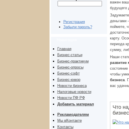
важен ваш 
будущего 
Задумаете
деньгами 
Регистрация
поймете, ч
Забыли пароль?
достаточн
карту. Осо
Навигация
периода к
Главная
сумму, ли
Бизнес-статьи
Наши стат
Бизнес-практикум
развитие 
Бизнес-опросы
состояние 
Бизнес-софт
чтобы уме
Бизнес-юмор
бизнеса
. 
Новости бизнеса
вас удачн
Налоговые новости
Новости ПФ РФ
Добавить материал
Что на
бизне
Рекламодателям
Мы вКонтакте
Контакты