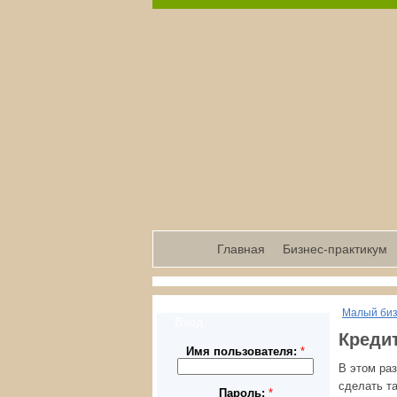
Главная
Бизнес-практикум
Малый би
Вход
Креди
Имя пользователя:
*
В этом ра
сделать та
Пароль:
*