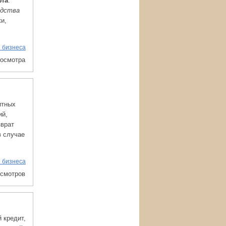
фта
.
едства
и,
 бизнеса
росмотра
итных
ий,
зврат
в случае
 бизнеса
осмотров
 кредит,