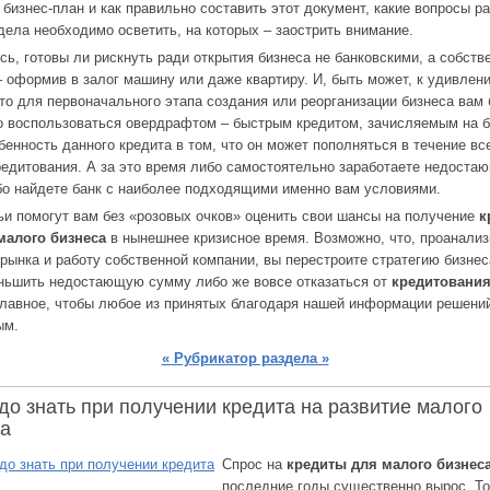
бизнес-план и как правильно составить этот документ, какие вопросы р
дела необходимо осветить, на которых – заострить внимание.
сь, готовы ли рискнуть ради открытия бизнеса не банковскими, а собст
– оформив в залог машину или даже квартиру. И, быть может, к удивлен
то для первоначального этапа создания или реорганизации бизнеса вам
о воспользоваться овердрафтом – быстрым кредитом, зачисляемым на 
бенность данного кредита в том, что он может пополняться в течение вс
редитования. А за это время либо самостоятельно заработаете недоста
бо найдете банк с наиболее подходящими именно вам условиями.
ьи помогут вам без «розовых очков» оценить свои шансы на получение
к
малого бизнеса
в нынешнее кризисное время. Возможно, что, проанали
рынка и работу собственной компании, вы перестроите стратегию бизнес
ньшить недостающую сумму либо же вовсе отказаться от
кредитования
Главное, чтобы любое из принятых благодаря нашей информации решени
ым.
« Рубрикатор раздела »
до знать при получении кредита на развитие малого
са
Спрос на
кредиты для малого бизнес
последние годы существенно вырос. То