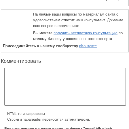
На любые ваши вопросы по материалам сайта с
удовольствием ответит наш консультант. Добавьте
ваш вопрос в форме ниже.
Вы можете
получить бесплатную консультацию
по
малому бизнесу у нашего опытного эксперта.
Присоединяйтесь к нашему сообществу
вКонтакте
.
Комментировать
HTML-теги запрещены
Строки и параграфы переносятся автоматически.
Введите первое по счету слово из фразы "vusaf hik niseh