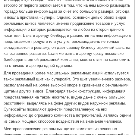
второго от первого заключается в том, что на нем можно размещать
гораздо больше информации за счет его большого размера, отсюда
и пошла приставка «супер». Однако, основной целью обоих видов
рекламных щитов является именно продвижение товаров и услуг,
информация о которых размещается на любой из сторон данного
носителя. Взяв в аренду билборд и разместив на нем информацию о
предлагаемом продукте или услуге, рекламодатель не только
вкладывается в рекламу, он дает своему бизнесу огромный шанс на
качественное развитие. Если же взять в аренду сразу несколько
билбордов в одной рекламной компании, можно отлично сэкономить
на стоимости аренды одной единицы.
Для проведения более масштабных рекламных акций используется
такой рекламный щит как суперсайт. Это щит увеличенного размера,
располагаемый на более высокой опоре в сравнении с рекламными
щитами других видов. Благодаря такой конструкции, информация,
представленная на таком носителе, видна даже с очень больших
расстояний, выделяясь на фоне других видов наружной рекламы.
Суперсайты позволяют донести представленную на них
информацию до огромного количества потребителей, являясь одним
из самых мощных способов воздействия на внимание человека.
Месторасположение рекламных щитов является из основных
факторов, влияющих на эффективность рекламы, размещаемой на