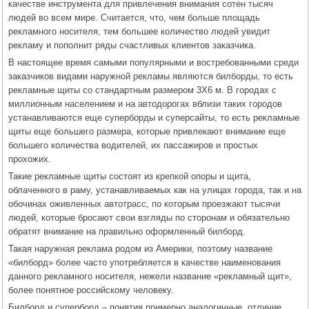
качестве инструмента для привлечения внимания сотен тысяч
людей во всем мире. Считается, что, чем больше площадь
рекламного носителя, тем большее количество людей увидит
рекламу и пополнит ряды счастливых клиентов заказчика.
В настоящее время самыми популярными и востребованными среди
заказчиков видами наружной рекламы являются билборды, то есть
рекламные щиты со стандартным размером 3Х6 м. В городах с
миллионным населением и на автодорогах вблизи таких городов
устанавливаются еще суперборды и суперсайты, то есть рекламные
щиты еще большего размера, которые привлекают внимание еще
большего количества водителей, их пассажиров и простых
прохожих.
Такие рекламные щиты состоят из крепкой опоры и щита,
облаченного в раму, устанавливаемых как на улицах города, так и на
обочинах оживленных автотрасс, по которым проезжают тысячи
людей, которые бросают свои взгляды по сторонам и обязательно
обратят внимание на правильно оформленный билборд.
Такая наружная реклама родом из Америки, поэтому название
«билборд» более часто употребляется в качестве наименования
данного рекламного носителя, нежели название «рекламный щит»,
более понятное российскому человеку.
Билборд и суперборд – понятия примерно аналогичные, отличие