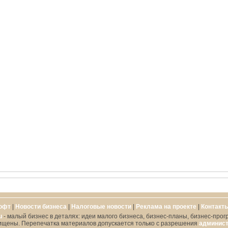
офт
|
Новости бизнеса
|
Налоговые новости
|
Реклама на проекте
|
Контакт
u
- малый бизнес в деталях: идеи малого бизнеса, бизнес-планы, бизнес-прог
ищены. Перепечатка материалов допускается только с разрешения
админист