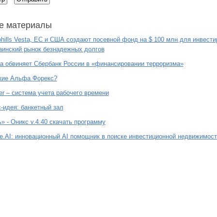
е материалы
ohills Vesta, ЕС и США создают посевной фонд на $ 100 млн для инвест
аинский рынок безнадежных долгов
а обвиняет Сбербанк России в «финансировании терроризма»
кие Альфа Форекс?
ler – система учета рабочего времени
-идея: банкетный зал
» - Оникс v.4.40 скачать программу
te.AI: инновационный AI помощник в поиске инвестиционной недвижимост