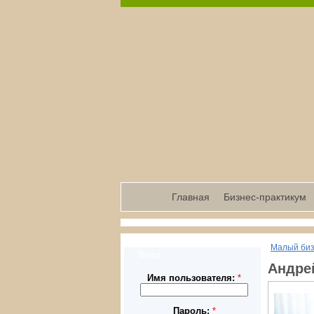
Главная
Бизнес-практикум
Малый би
Вход
Андре
Имя пользователя:
*
Пароль:
*