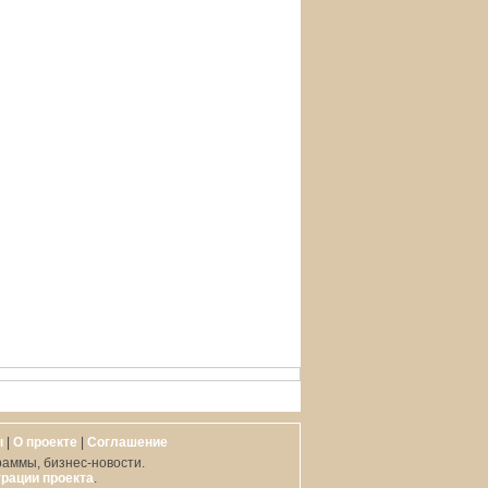
ы
|
О проекте
|
Cоглашение
раммы, бизнес-новости.
рации проекта
.