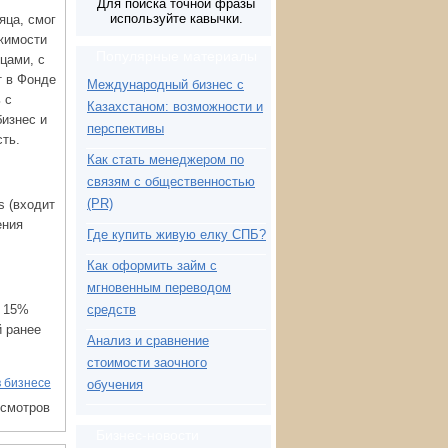
Для поиска точной фразы
используйте кавычки.
яца, смог
жимости
Популярные материалы
цами, с
т в Фонде
Международный бизнес с
 с
Казахстаном: возможности и
бизнес и
перспективы
ть.
Как стать менеджером по
связям с общественностью
(PR)
s (входит
ения
Где купить живую елку СПБ?
Как оформить займ с
мгновенным переводом
о 15%
средств
й ранее
Анализ и сравнение
стоимости заочного
в бизнесе
обучения
осмотров
Бизнес-новости