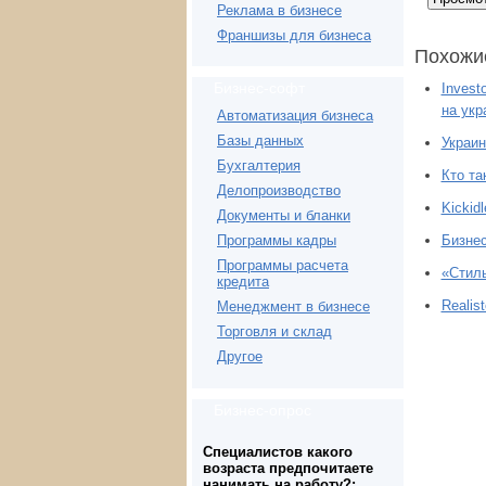
Реклама в бизнесе
Франшизы для бизнеса
Похожи
Бизнес-софт
Invest
на укр
Автоматизация бизнеса
Базы данных
Украин
Бухгалтерия
Кто та
Делопроизводство
Kickid
Документы и бланки
Бизнес
Программы кадры
Программы расчета
«Стиль
кредита
Realis
Менеджмент в бизнесе
Торговля и склад
Другое
Бизнес-опрос
Специалистов какого
возраста предпочитаете
нанимать на работу?: