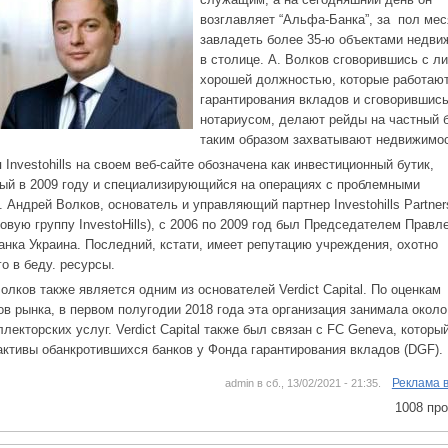
возглавляет “Альфа-Банка”, за пол мес
завладеть более 35-ю объектами недви
в столице. А. Волков сговорившись с ли
хорошей должностью, которые работаю
гарантирования вкладов и сговорившись
нотариусом, делают рейды на частный 
таким образом захватывают недвижимос
 Investohills на своем веб-сайте обозначена как инвестиционный бутик,
ый в 2009 году и специализирующийся на операциях с проблемными
.
Андрей Волков, основатель и управляющий партнер Investohills Partner
овую группу InvestoHills), с 2006 по 2009 год был Председателем Правл
нка Украина. Последний, кстати, имеет репутацию учреждения, охотно
о в беду. ресурсы.
олков также является одним из основателей Verdict Capital. По оценкам
ов рынка, в первом полугодии 2018 года эта организация занимала окол
ллекторских услуг. Verdict Capital также был связан с FC Geneva, которы
активы обанкротившихся банков у Фонда гарантирования вкладов (DGF).
Реклама 
admin в сб., 13/02/2021 - 21:35.
1008 пр