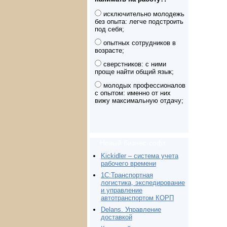
исключительно молодежь
без опыта: легче подстроить
под себя;
опытных сотрудников в
возрасте;
сверстников: с ними
проще найти общий язык;
молодых профессионалов
с опытом: именно от них
вижу максимальную отдачу;
Новый бизнес-софт
Kickidler – система учета
рабочего времени
1С:Транспортная
логистика, экспедирование
и управление
автотранспортом КОРП
Delans. Управление
доставкой