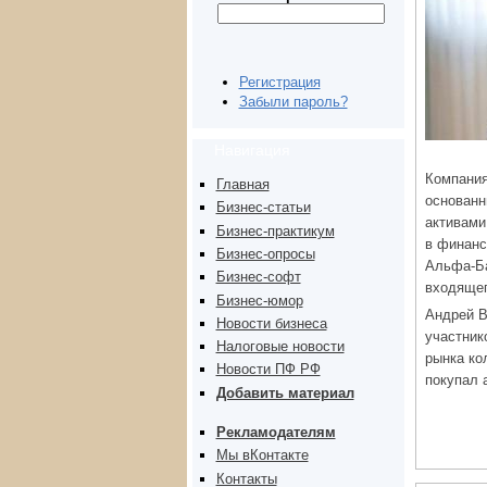
Регистрация
Забыли пароль?
Навигация
Компания
Главная
основанн
Бизнес-статьи
активами
Бизнес-практикум
в финанс
Бизнес-опросы
Альфа-Ба
Бизнес-софт
входящег
Бизнес-юмор
Андрей В
Новости бизнеса
участник
Налоговые новости
рынка ко
Новости ПФ РФ
покупал 
Добавить материал
Рекламодателям
Мы вКонтакте
Контакты