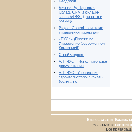
Кладовой
Бизнес.Ру. Торговля,
Склад, CRM и онлайн-
касса 54-ФЗ. Для опта и
розницы
Project Сontrol – система
управления проектами
«ПУСК» (Проектное
Управление Современной
Компанией)
СтройБюджет
АЛТИУС – Исполнительная
документация
АЛТИУС - Управление
строительством скачать
бесплатно
Бизнес-статьи
|
Бизнес-с
© 2008-2010
BizGuru.r
Все права защ