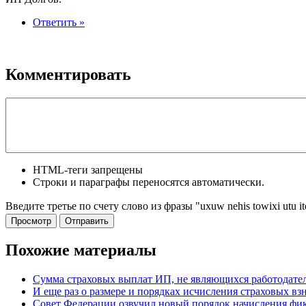
Ответить »
Комментировать
HTML-теги запрещены
Строки и параграфы переносятся автоматически.
Введите третье по счету слово из фразы "uxuw nehis towixi utu i
Похожие материалы
Сумма страховых выплат ИП, не являющихся работодателям
И еще раз о размере и порядках исчисления страховых взн
Совет Федерации озвучил новый порядок начисления фи