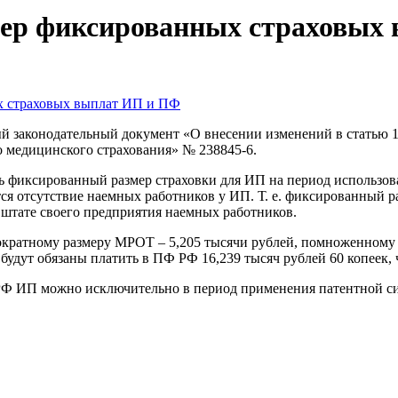
мер фиксированных страховых 
ый законодательный документ «О внесении изменений в статью
о медицинского страхования» № 238845-6.
ь фиксированный размер страховки для ИП на период использо
тся отсутствие наемных работников у ИП. Т. е. фиксированный р
 штате своего предприятия наемных работников.
кратному размеру МРОТ – 5,205 тысячи рублей, помноженному н
дут обязаны платить в ПФ РФ 16,239 тысяч рублей 60 копеек, чт
 РФ ИП можно исключительно в период применения патентной с