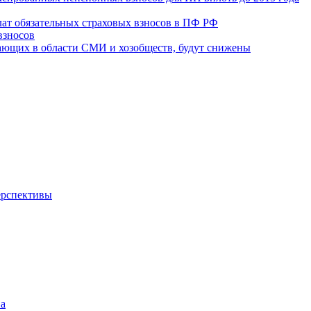
лат обязательных страховых взносов в ПФ РФ
взносов
тающих в области СМИ и хозобществ, будут снижены
ерспективы
ва