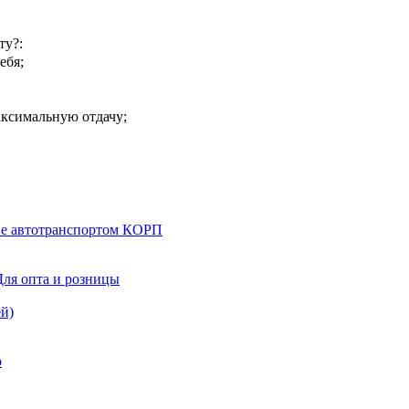
ту?:
ебя;
ксимальную отдачу;
ние автотранспортом КОРП
Для опта и розницы
й)
о