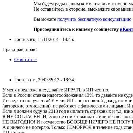
Мы будем рады вашим комментариям к новостям
Не оставайтесь в стороне, выскажите свое мнен
Вы можете
получить бесплатную консультацию
Присоединяйтесь к нашему сообществу
вКонт
Гость в вт., 11/11/2014 - 14:45.
Прав,прав, прав!
Ответить »
Гость в пт., 29/03/2013 - 18:34.
У меня предложение: давайте ИГРАТЬ в ИП честно.
Если в России ставка налогообложения 13%, то давайте не буде
Иначе, что получается? У меня ИП - не основной доход, но мн
(авторские отчисления), не работает с физическими лицами. И в
Если я должен буду за 2013 год выплатить страховых и т.д. взн
Я НЕ СОГЛАСЕН! И, если не снизят выплаты или не сделают с
НЕ ВЫГОДНО! И государство ВООБЩЕ НИЧЕГО НЕ ПОЛУЧИТ
А я ничего не потеряю. Только ГЕМОРРОЯ в течение года стане
ИП Долгов.