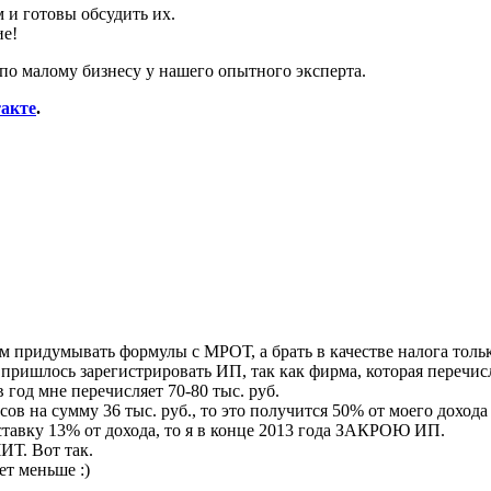
 и готовы обсудить их.
ие!
по малому бизнесу у нашего опытного эксперта.
акте
.
м придумывать формулы с МРОТ, а брать в качестве налога тольк
е пришлось зарегистрировать ИП, так как фирма, которая перечи
 год мне перечисляет 70-80 тыс. руб.
осов на сумму 36 тыс. руб., то это получится 50% от моего дохода
тавку 13% от дохода, то я в конце 2013 года ЗАКРОЮ ИП.
. Вот так.
т меньше :)