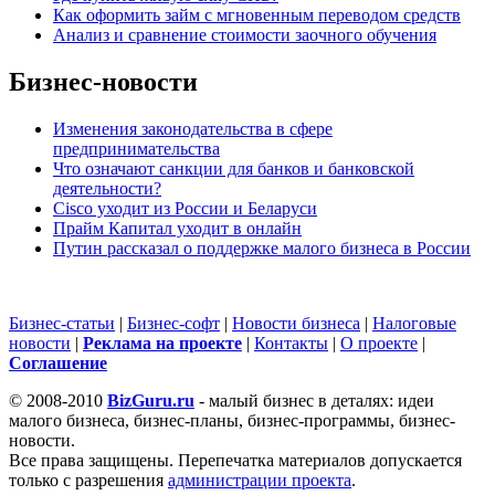
Как оформить займ с мгновенным переводом средств
Анализ и сравнение стоимости заочного обучения
Бизнес-новости
Изменения законодательства в сфере
предпринимательства
Что означают санкции для банков и банковской
деятельности?
Cisco уходит из России и Беларуси
Прайм Капитал уходит в онлайн
Путин рассказал о поддержке малого бизнеса в России
Бизнес-статьи
|
Бизнес-софт
|
Новости бизнеса
|
Налоговые
новости
|
Реклама на проекте
|
Контакты
|
О проекте
|
Cоглашение
© 2008-2010
BizGuru.ru
- малый бизнес в деталях: идеи
малого бизнеса, бизнес-планы, бизнес-программы, бизнес-
новости.
Все права защищены. Перепечатка материалов допускается
только с разрешения
администрации проекта
.