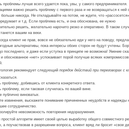
ь проблемы лучше всего удается пока, увы, у самого предпринимателя. 
ациями важно решить проблему с первого раза и не возвращаться к ней
 больше никогда. Не откладывайте на потом, не ждите, что «рассосется»
ередумает и т.д. Если проблема есть, и она обоснована, ее нужно
ительно решить, желательно нарочито резко и оперативно. В таком слу
станется вашим на веки.
когда клиент не прав, вовсе не обязательно иди у него на поводу, предла
годные альтернативы, пока интересы обоих сторон не будут учтены. Бор
до последнего, и даже если уступка в принципе не возможна! Умение ска
 и обоснованное «нет» успокаивает порой получше всяких компромиссов
й.
тология рекомендует следующий
порядок действий при переговорах с 
сказаться.
ь проблему, добившись от клиента конкретного ответа.
ь проблему, если таковая случилась по вашей вине.
е публично виноватых.
те извинения, выскажете понимание причиненных неудобств и надежды 
шее сотрудничество.
ролируйте невозможность повторения недоразумения.
 простой алгоритм имеет своей целью выработку общего совместного р
, а поучаствовав в разрешении вопроса, клиент вряд ли бросит «свое д