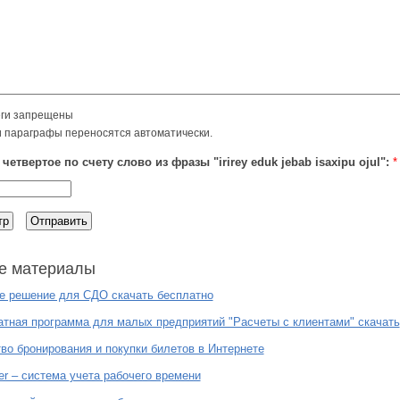
ги запрещены
и параграфы переносятся автоматически.
четвертое по счету слово из фразы "irirey eduk jebab isaxipu ojul":
*
е материалы
е решение для СДО скачать бесплатно
тная программа для малых предприятий "Расчеты с клиентами" скачать
во бронирования и покупки билетов в Интернете
ler – система учета рабочего времени