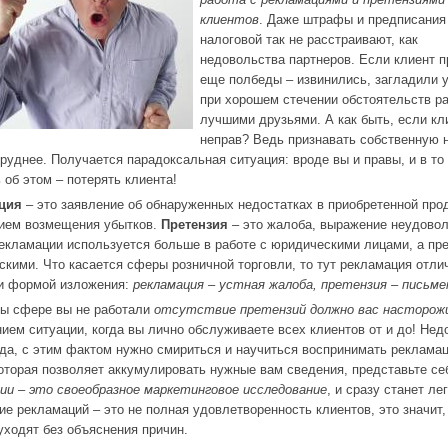
клиентов
. Даже штрафы и предписания
налоговой так не расстраивают, как
недовольства партнеров. Если клиент п
еще полбеды – извинились, загладили 
при хорошем стечении обстоятельств р
лучшими друзьями. А как быть, если кл
неправ? Ведь признавать собственную 
труднее. Получается парадоксальная ситуация: вроде вы и правы, и в то
 об этом – потерять клиента!
ция
– это заявление об обнаруженных недостатках в приобретенной про
ием возмещения убытков.
Претензия
– это жалоба, выражение неудовол
екламации используется больше в работе с юридическими лицами, а пре
скими. Что касается сферы розничной торговли, то тут рекламация отли
и формой изложения:
рекламация – устная жалоба, претензия – письме
бы сфере вы не работали
отсутствие претензий должно вас насторож
ием ситуации, когда вы лично обслуживаете всех клиентов от и до! Не
гда, с этим фактом нужно смириться и научиться воспринимать рекламац
которая позволяет аккумулировать нужные вам сведения, представьте се
ии – это своеобразное маркетинговое исследование
, и сразу станет лег
ие рекламаций – это не полная удовлетворенность клиентов, это значит,
уходят без объяснения причин.