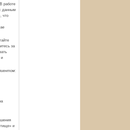
В работе
 с данным
, что
чае
гайте
итесь за
зать
 и
клиентом
:
на
ешения
етище» и