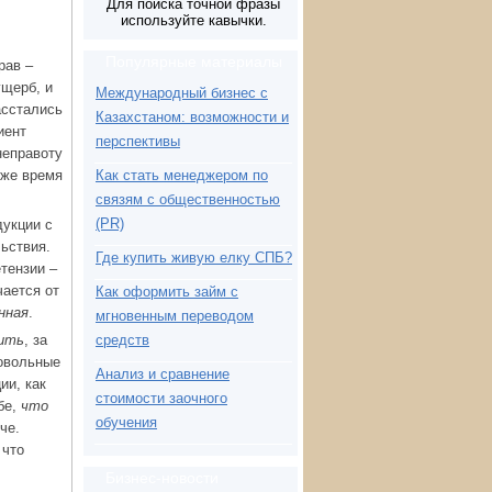
Для поиска точной фразы
используйте кавычки.
Популярные материалы
рав –
ущерб, и
Международный бизнес с
асстались
Казахстаном: возможности и
иент
перспективы
неправоту
 же время
Как стать менеджером по
связям с общественностью
(PR)
дукции с
ьствия.
Где купить живую елку СПБ?
тензии –
чается от
Как оформить займ с
нная
.
мгновенным переводом
ить
, за
средств
довольные
Анализ и сравнение
ии, как
стоимости заочного
бе,
что
обучения
че.
 что
Бизнес-новости