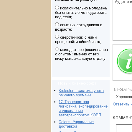
будет ра
исключительно молодежь
без опыта: легче подстроить
под себя;
опытных сотрудников в
возрасте;
сверстников: с ними
проще найти общий язык;
молодых профессионалов
с опытом: именно от них
вижу максимальную отдачу;
Новый бизнес-софт
NIKOLAI (не
Kickidler – система учета
рабочего времени
Хорошая,
1С:Транспортная
Ответить 
логистика, экспедирование
и управление
автотранспортом КОРП
Коммен
Delans. Управление
доставкой