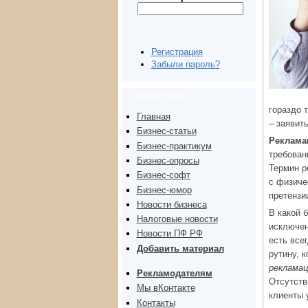
Регистрация
Забыли пароль?
Навигация
гораздо 
Главная
– заявить
Бизнес-статьи
Реклама
Бизнес-практикум
требован
Бизнес-опросы
Термин р
Бизнес-софт
с физиче
Бизнес-юмор
претензи
Новости бизнеса
В какой 
Налоговые новости
исключен
Новости ПФ РФ
есть все
Добавить материал
рутину, 
рекламац
Рекламодателям
Отсутств
Мы вКонтакте
клиенты 
Контакты