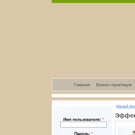
Главная
Бизнес-практикум
Малый би
Вход
Эффек
Имя пользователя:
*
Пароль:
*