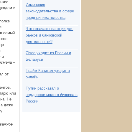
нькие
Изменения
дходом и
законодательства в сфере
предпринимательства
 полке
я
Что означают санкции для
 в самый
банков и банковской
ного
деятельности?
нце
л
Cisco уходит из России и
ю и
Беларуси
есмена –
Прайм Капитал уходит в
ал от
онлайн
ентов,
Путин рассказал о
етарю или
поддержке малого бизнеса в
на. Не
России
 а даже
му
важное,