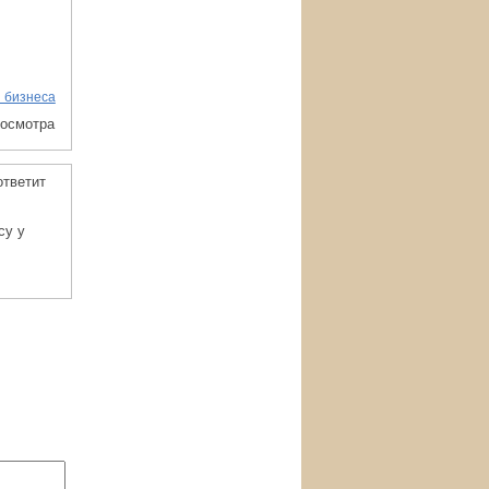
 бизнеса
росмотра
ответит
су у