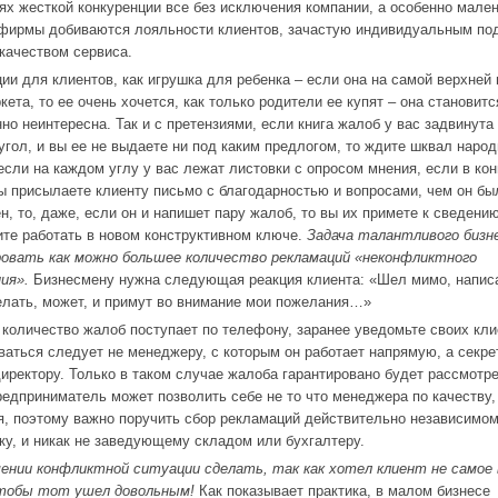
ях жесткой конкуренции все без исключения компании, а особенно мале
фирмы добиваются лояльности клиентов, зачастую индивидуальным по
качеством сервиса.
ии для клиентов, как игрушка для ребенка – если она на самой верхней
кета, то ее очень хочется, как только родители ее купят – она становитс
но неинтересна. Так и с претензиями, если книга жалоб у вас задвинута
угол, и вы ее не выдаете ни под каким предлогом, то ждите шквал народ
 если на каждом углу у вас лежат листовки с опросом мнения, если в ко
ы присылаете клиенту письмо с благодарностью и вопросами, чем он бы
н, то, даже, если он и напишет пару жалоб, то вы их примете к сведени
те работать в новом конструктивном ключе.
Задача талантливого бизн
овать как можно большее количество рекламаций «неконфликтного
ния».
Бизнесмену нужна следующая реакция клиента: «Шел мимо, напис
елать, может, и примут во внимание мои пожелания…»
количество жалоб поступает по телефону, заранее уведомьте своих кли
ваться следует не менеджеру, с которым он работает напрямую, а секр
иректору. Только в таком случае жалоба гарантировано будет рассмотре
редприниматель может позволить себе не то что менеджера по качеству,
я, поэтому важно поручить сбор рекламаций действительно независимо
ку, и никак не заведующему складом или бухгалтеру.
ении конфликтной ситуации сделать, так как хотел клиент не самое 
чтобы тот ушел довольным!
Как показывает практика, в малом бизнесе