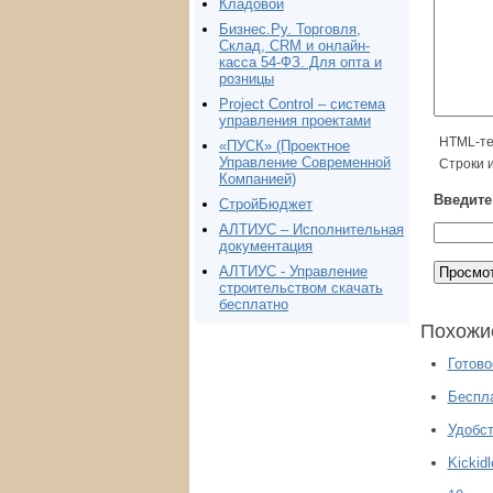
Кладовой
Бизнес.Ру. Торговля,
Склад, CRM и онлайн-
касса 54-ФЗ. Для опта и
розницы
Project Сontrol – система
управления проектами
HTML-те
«ПУСК» (Проектное
Управление Современной
Строки 
Компанией)
Введите 
СтройБюджет
АЛТИУС – Исполнительная
документация
АЛТИУС - Управление
строительством скачать
бесплатно
Похожи
Готово
Беспла
Удобст
Kickid