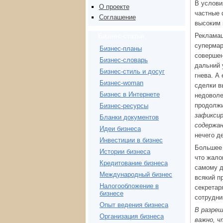
В услови
О проекте
частные 
Соглашение
высоким 
Рекламац
Бизнес-статьи
супермар
Бизнес-планы
совершен
Бизнес-словарь
дальний 
Бизнес-стиль и досуг
гнева. А
Бизнес-woman
сделки в
Бизнес в Интернете
недоволе
продолжи
Бизнес-ресурсы
зафиксир
Бланки документов
содержа
Идеи бизнеса
нечего д
Инвестиции в бизнес
Большее 
Истории бизнеса
что жало
Кредитование бизнеса
самому д
Международный бизнес
всякий п
Налогообложение в
секретар
бизнесе
сотрудни
Опыт ведения бизнеса
В разреш
Организация бизнеса
важно, 