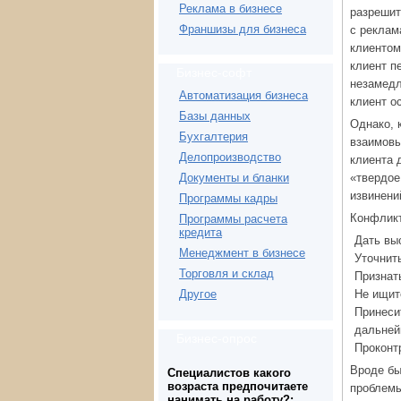
Реклама в бизнесе
разрешит
Франшизы для бизнеса
с реклам
клиентом
клиент п
Бизнес-софт
незамедл
Автоматизация бизнеса
клиент о
Базы данных
Однако, 
Бухгалтерия
взаимовы
Делопроизводство
клиента 
«твердое
Документы и бланки
извинени
Программы кадры
Конфлик
Программы расчета
кредита
Дать вы
Менеджмент в бизнесе
Уточнит
Торговля и склад
Признат
Не ищит
Другое
Принеси
дальней
Бизнес-опрос
Проконт
Вроде бы
Специалистов какого
возраста предпочитаете
проблемы
нанимать на работу?: