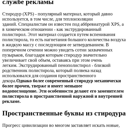
службе рекламы
Стиродур (XPS) - популярный материал, который давно
используется, в том числе, для теплоизоляции
зданий. Специалистам он известен под аббревиатурой XPS, а
в химическом отношении - как экструдированный
полистирол. Этот материал создается путем вспенивания
полистирола, то есть нагнетания большого количества воздуха
в жидкую массу с последующим ее затвердеванием. В
поперечном сечении можно увидеть сотни захваченных
пузырьков, благодаря которым стиродур значительно
увеличивает свой объем, оставаясь при этом очень
легким. Экструдированный пенополистирол - близкий
родственник полистирола, который полвека назад
использовался для создания пространственного
декора.
Однако более современный стиродур механически
более прочен, тверже и имеет меньшее
водопоглощение. Эти особенности делают его заменителем
полистирола в пространственной наружной и внутренней
рекламе.
Пространственные буквы из стиродура
Прогресс цивилизации во многом заставляет искать новые,