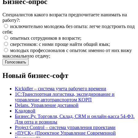
Бизнес-опрос
Специалистов какого возраста предпочитаете нанимать на
работу?:
исключительно молодежь без опыта: легче подстроить под
себя;
опытных сотрудников в возрасте;
сверстников: с ними проще найти общий язык;
молодых профессионалов с опытом: именно от них вижу
максимальную отдачу;
Новый бизнес-софт
Kickidler – система учета рабочего времени
1С:Транспортная логистика, экспедирование и
управление автотранспортом КОРП
Delans. Управление доставкой
Кладовой
Бизнес.Ру. Торговля, Склад, CRM и онлайн-касса 54-ФЗ.
Для опта и розницы
Project Сontrol – система управления проектами
«ПУСК» (Проектное Управление Современной