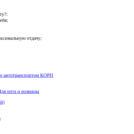
ту?:
ебя;
ксимальную отдачу;
ние автотранспортом КОРП
Для опта и розницы
й)
о