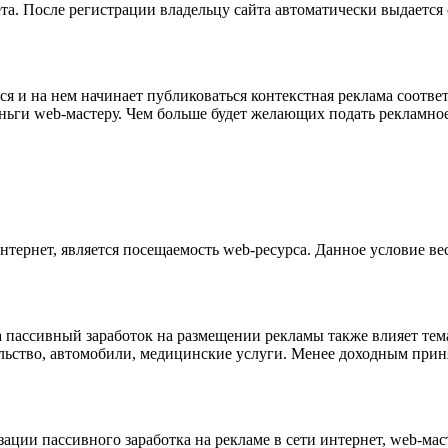
та. После регистрации владельцу сайта автоматически выдается
я и на нем начинает публиковаться контекстная реклама соотве
ньги web-мастеру. Чем больше будет желающих подать рекламное
тернет, является посещаемость web-ресурса. Данное условие ве
а пассивный заработок на размещении рекламы также влияет те
ельство, автомобили, медицинские услуги. Менее доходным прин
зации пассивного заработка на рекламе в сети интернет, web-ма