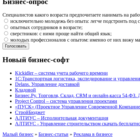
Бизнес-опрос
Специалистов какого возраста предпочитаете нанимать на рабо
исключительно молодежь без опыта: легче подстроить под с
опытных сотрудников в возрасте;
сверстников: с ними проще найти общий язык;
молодых профессионалов с опытом: именно от них вижу ма
Новый бизнес-софт
Kickidler – система учета рабочего времени
1С:Транспортная логистика, экспедирование и управле
Delans. Управление доставкой
Кладовой
Бизнес.Ру. Торговля, Склад, CRM и онлайн-касса 54-ФЗ. 
Project Сontrol – система управления проектами
«ПУСК» (Проектное Управление Современной Компание
СтройБюджет
АЛТИУС – Исполнительная документация
АЛТИУС - Управление строительством скачать бесплатн
Малый бизнес
»
Бизнес-статьи
»
Реклама в бизнесе