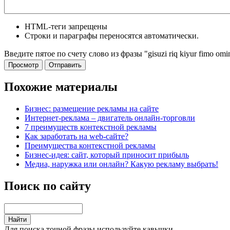
HTML-теги запрещены
Строки и параграфы переносятся автоматически.
Введите пятое по счету слово из фразы "gisuzi riq kiyur fimo omi
Похожие материалы
Бизнес: размещение рекламы на сайте
Интернет-реклама – двигатель онлайн-торговли
7 преимуществ контекстной рекламы
Как заработать на web-сайте?
Преимущества контекстной рекламы
Бизнес-идея: сайт, который приносит прибыль
Медиа, наружка или онлайн? Какую рекламу выбрать!
Поиск по сайту
Для поиска точной фразы используйте кавычки.