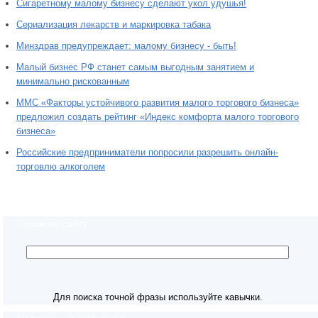
Сигаретному малому бизнесу сделают укол удушья!
Сериализация лекарств и маркировка табака
Минздрав предупреждает: малому бизнесу - быть!
Малый бизнес РФ станет самым выгодным занятием и
минимально рискованным
ММС «Факторы устойчивого развития малого торгового бизнеса»
предложил создать рейтинг «Индекс комфорта малого торгового
бизнеса»
Российские предприниматели попросили разрешить онлайн-
торговлю алкоголем
Поиск по сайту
Для поиска точной фразы используйте кавычки.