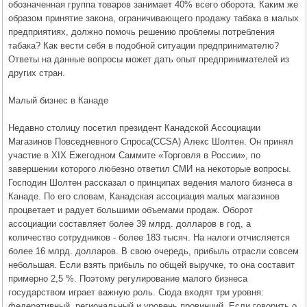
обозначенная группа товаров занимает 40% всего оборота. Каким же
образом принятие закона, ограничивающего продажу табака в малых
предприятиях, должно помочь решению проблемы потребления
табака? Как вести себя в подобной ситуации предпринимателю?
Ответы на данные вопросы может дать опыт предпринимателей из
других стран.
Малый бизнес в Канаде
Недавно столицу посетил президент Канадской Ассоциации
Магазинов Повседневного Спроса(CCSA) Алекс Шолтен. Он принял
участие в ХIX Ежегодном Саммите «Торговля в России», по
завершении которого любезно ответил СМИ на некоторые вопросы.
Господин Шолтен рассказал о принципах ведения малого бизнеса в
Канаде. По его словам, Канадская ассоциация малых магазинов
процветает и радует большими объемами продаж. Оборот
ассоциации составляет более 39 млрд. долларов в год, а
количество сотрудников - более 183 тысяч. На налоги отчисляется
более 16 млрд. долларов. В свою очередь, прибыль отрасли совсем
небольшая. Если взять прибыль по общей выручке, то она составит
примерно 2,5 %. Поэтому регулирование малого бизнеса
государством играет важную роль. Сюда входят три уровня:
федеративный, региональный и уровень провинций. Если говорить о