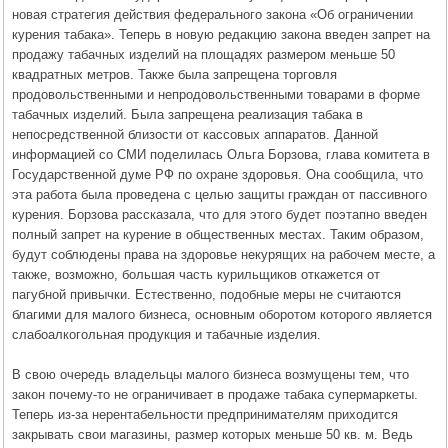
новая стратегия действия федерального закона «Об ограничении
курения табака». Теперь в новую редакцию закона введен запрет на
продажу табачных изделий на площадях размером меньше 50
квадратных метров. Также была запрещена торговля
продовольственными и непродовольственными товарами в форме
табачных изделий. Была запрещена реализация табака в
непосредственной близости от кассовых аппаратов. Данной
информацией со СМИ поделилась Ольга Борзова, глава комитета в
Государственной думе РФ по охране здоровья. Она сообщила, что
эта работа была проведена с целью защиты граждан от пассивного
курения. Борзова рассказала, что для этого будет поэтапно введен
полный запрет на курение в общественных местах. Таким образом,
будут соблюдены права на здоровье некурящих на рабочем месте, а
также, возможно, большая часть курильщиков откажется от
пагубной привычки. Естественно, подобные меры не считаются
благими для малого бизнеса, основным оборотом которого является
слабоалкогольная продукция и табачные изделия.
В свою очередь владельцы малого бизнеса возмущены тем, что
закон почему-то не ограничивает в продаже табака супермаркеты.
Теперь из-за нерентабельности предпринимателям приходится
закрывать свои магазины, размер которых меньше 50 кв. м. Ведь