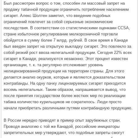
Был рассмотрен вопрос о том, способен ли массовый запрет на
продажу табачной продукции ограничить потребление населением
сигарет. Алекс Шолтен заметил, что введение подобных
ограничений повлечет за собой серьезные экономические
последствия. В соответствии со статистическими оценками CCSA,
стране избыточное регулирование мелкорозничной торговли
обойдется в сумму более 7 млрд. рублей. В свое время в Канаде
был введен запрет на открытую выкладку сигарет. Это повлекло за
собой резкий рост ввоза нелегальной продукции. Сегодня 22% всех
сигарет в Канаде, реализуются незаконно. Этот процент известен
организации, т. к. та регулярно отслеживает уровень
нелицензированной продукции на территории страны. Для этого
делается анализ окурков, которые и являются доказательством
контрабанды. На одну пачку лицензируемых сигарет приходится
восемь нелегальных. Таким образом, напрашивается вывод, что
после принятия государством более жестких мер по реализации
табака количество курильщиков не сократилось. Люди просто
начали приобретать различными путями контрабандную продукцию.
В России нередко приводят в пример опыт зарубежных стран.
Проводя аналогию с той же Канадой, российские инициаторы
запретительных мер утверждают, что подобные запреты смогут