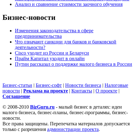
Анализ и сравнение стоимости заочного обучения
Бизнес-новости
Изменения законодательства в сфере
предпринимательства
Что означают санкции для банков и банковской
деятельности?
Cisco уходит из России и Беларуси
Прайм Капитал уходит в онлайн
Путин рассказал о поддержке малого бизнеса в России
Бизнес-статьи
|
Бизнес-софт
|
Новости бизнеса
|
Налоговые
новости
|
Реклама на проекте
|
Контакты
|
О проекте
|
Cоглашение
© 2008-2010
BizGuru.ru
- малый бизнес в деталях: идеи
малого бизнеса, бизнес-планы, бизнес-программы, бизнес-
новости.
Все права защищены. Перепечатка материалов допускается
только с разрешения
администрации проекта
.