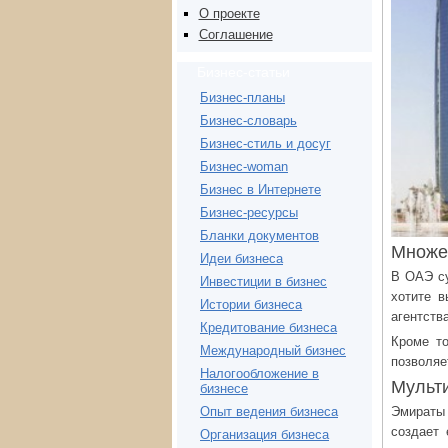
О проекте
Соглашение
Бизнес-статьи
Бизнес-планы
Бизнес-словарь
Бизнес-стиль и досуг
Бизнес-woman
Бизнес в Интернете
Бизнес-ресурсы
Бланки документов
Множе
Идеи бизнеса
В ОАЭ су
Инвестиции в бизнес
хотите в
Истории бизнеса
агентства
Кредитование бизнеса
Кроме то
Международный бизнес
позволяе
Налогообложение в
Мульти
бизнесе
Эмираты 
Опыт ведения бизнеса
создает 
Организация бизнеса