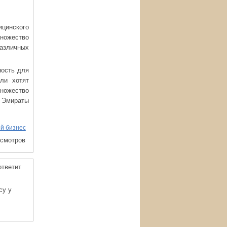
цинского
ножество
различных
ность для
ли хотят
ножество
т Эмираты
й бизнес
осмотров
ответит
су у