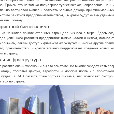
ра. Причем это не только популярное туристическое направление, но и м
пешно вести свой бизнес и получать большие доходы при минимальных
хотите заняться предпринимательством, Эмираты будут очень удачны
зываем, почему.
приятный бизнес-климат
 из наиболее привлекательных стран для бизнеса в мире. Здесь со
для успешного развития предприятий: низкие налоги в целом, полное о
а прибыль, легкий доступ к финансовым услугам и многие другие преи
го, правительство Эмиратов активно поддерживает создание новых к
ии в страну.
ая инфраструктура
а развита очень хорошо - и вы это заметите. Во многих городах есть со
клады, торговые центры, аэропорты и морские порты - с логистико
 будет. В ОАЭ развита транспортная система, что позволяет быстро
ться по стране.