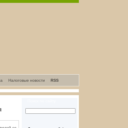
са
Налоговые новости
RSS
Поиск по сайту
я
 людей со