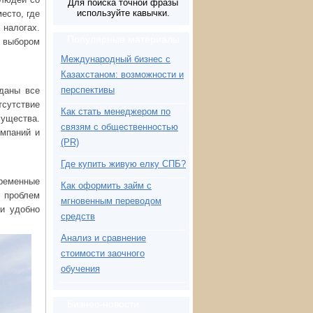
Для поиска точной фразы
используйте кавычки.
есто, где
 налогах.
Популярные материалы
м выбором
Международный бизнес с
Казахстаном: возможности и
перспективы
зданы все
тсутствие
Как стать менеджером по
мущества.
связям с общественностью
омпаний и
(PR)
Где купить живую елку СПБ?
временные
Как оформить займ с
й проблем
мгновенным переводом
 и удобно
средств
Анализ и сравнение
стоимости заочного
обучения
Бизнес-новости