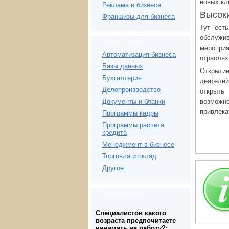
новых кл
Реклама в бизнесе
Высок
Франшизы для бизнеса
Тут ест
обслужи
Бизнес-софт
мероприя
Автоматизация бизнеса
отраслях
Базы данных
Открытие
Бухгалтерия
деятеле
Делопроизводство
открыть
возможно
Документы и бланки
привлека
Программы кадры
Программы расчета
кредита
Менеджмент в бизнесе
Торговля и склад
Другое
Бизнес-опрос
Специалистов какого
возраста предпочитаете
нанимать на работу?: