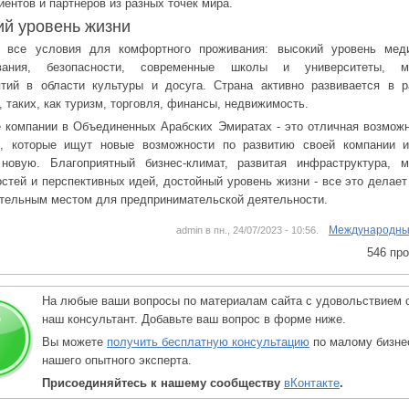
иентов и партнеров из разных точек мира.
ий уровень жизни
ь все условия для комфортного проживания: высокий уровень меди
вания, безопасности, современные школы и университеты, м
тий в области культуры и досуга. Страна активно развивается в 
, таких, как туризм, торговля, финансы, недвижимость.
 компании в Объединенных Арабских Эмиратах - это отличная возмож
й, которые ищут новые возможности по развитию своей компании и
 новую. Благоприятный бизнес-климат, развитая инфраструктура, м
стей и перспективных идей, достойный уровень жизни - все это делае
тельным местом для предпринимательской деятельности.
Международны
admin в пн., 24/07/2023 - 10:56.
546 пр
На любые ваши вопросы по материалам сайта с удовольствием 
наш консультант. Добавьте ваш вопрос в форме ниже.
Вы можете
получить бесплатную консультацию
по малому бизне
нашего опытного эксперта.
Присоединяйтесь к нашему сообществу
вКонтакте
.