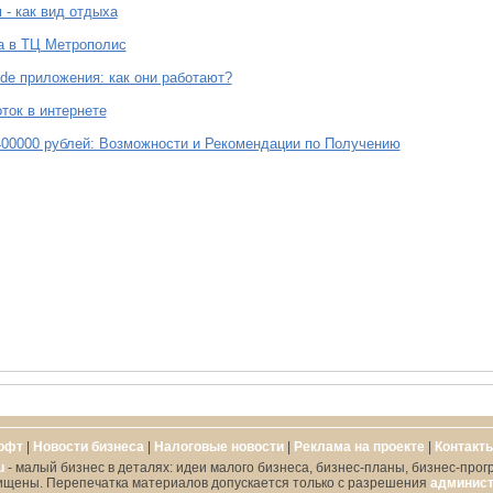
 - как вид отдыха
а в ТЦ Метрополис
de приложения: как они работают?
ток в интернете
00000 рублей: Возможности и Рекомендации по Получению
офт
|
Новости бизнеса
|
Налоговые новости
|
Реклама на проекте
|
Контакт
u
- малый бизнес в деталях: идеи малого бизнеса, бизнес-планы, бизнес-прог
ищены. Перепечатка материалов допускается только с разрешения
админист