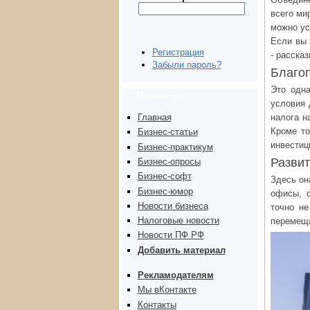
всего ми
можно ус
Если вы 
Регистрация
- расска
Забыли пароль?
Благо
Это одна
Навигация
условия 
налога н
Главная
Кроме то
Бизнес-статьи
инвестиц
Бизнес-практикум
Развит
Бизнес-опросы
Бизнес-софт
Здесь он
Бизнес-юмор
офисы, с
Новости бизнеса
точно не
Налоговые новости
перемеща
Новости ПФ РФ
Добавить материал
Рекламодателям
Мы вКонтакте
Контакты