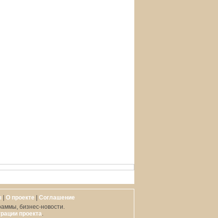
ы
|
О проекте
|
Cоглашение
раммы, бизнес-новости.
рации проекта
.