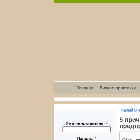
Главная
Бизнес-практикум
Малый би
Вход
5 при
Имя пользователя:
*
предп
Пароль:
*
Объедине