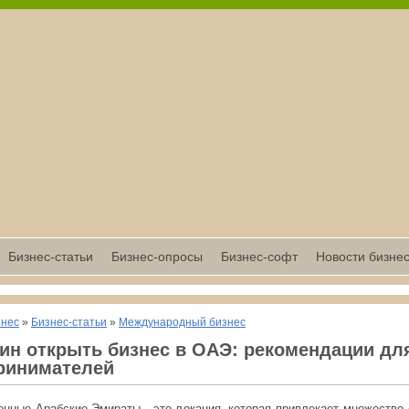
Бизнес-статьи
Бизнес-опросы
Бизнес-софт
Новости бизне
знес
»
Бизнес-статьи
»
Международный бизнес
чин открыть бизнес в ОАЭ: рекомендации дл
ринимателей
нные Арабские Эмираты - это локация, которая привлекает множество