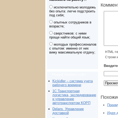
Коммен
исключительно молодежь
без опыта: легче подстроить
под себя;
опытных сотрудников в
возрасте;
сверстников: с ними
проще найти общий язык;
молодых профессионалов
с опытом: именно от них
HTML-те
вижу максимальную отдачу;
Строки 
Введите 
Новый бизнес-софт
Kickidler – система учета
рабочего времени
1С:Транспортная
логистика, экспедирование
Похожи
и управление
автотранспортом КОРП
Преим
Delans. Управление
доставкой
Идея д