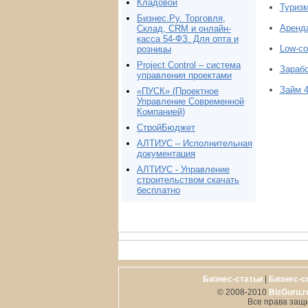
Кладовой
Туризм
Бизнес.Ру. Торговля,
Аренд
Склад, CRM и онлайн-
касса 54-ФЗ. Для опта и
Low-co
розницы
Project Сontrol – система
Зарабо
управления проектами
Займ 4
«ПУСК» (Проектное
Управление Современной
Компанией)
СтройБюджет
АЛТИУС – Исполнительная
документация
АЛТИУС - Управление
строительством скачать
бесплатно
Бизнес-статьи
|
Бизнес-с
© 2008-2010
BizGuru.r
Все права защ