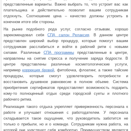
представленные варианты. Важно выбрать то, что устроит вас как
плательщика и действительно позволит вашим сотрудникам
отдохнуть. Соотношение цена – качество должны устроить в
конечном итоге обе стороны.
На рынке подобного рода услуг, согласно отзывам, хорошо
зарекомендовал себя
СПА салон Релаксия
. В данном центре
представлен широкий выбор процедур, которые помогут вашим
сотрудникам расслабиться и войти в рабочий ритм с новыми
силами. Различные
СПА программы
представленные в центре,
направлены на снятие стресса и получение заряда бодрости. В
центре представлены различные косметологические услуги,
например
коррекция бровей
, фитобочка, флоатинг, а также тайские
процедуры, которые смогут удовлетворить потребности и
восстановить душевное равновесие в полном объеме. Система
приобретения сертификатов предоставляет возможность подарить
кому-то полноценный отдых среди городской суеты и плотного
рабочего ритма.
Реализация такого отдыха укрепляет приверженность персонала к
работе и улучшает отношения с работодателем. У персонала
складывается такое ощущение, что руководитель заботится не
только о прибыли, но и о команде. Сотрудникам нужна работа, на
которой они чувствуют себя комфортно. Преимуществом является