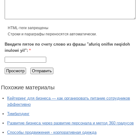
HTML-теги запрещены
Строки и параграфы переносятся автоматически.
Введите пятое по счету слово из фразы "afuriq onifiw neqidoh
inulowi yil":
*
Похожие материалы
Кейтеринг для бизнеса — как организовать питание сотрудников
эффективно
Тимбилдинг
Развитие бизнеса через развитие персонала и метод 360 градусов
Способы продвижения - корпоративная одежда