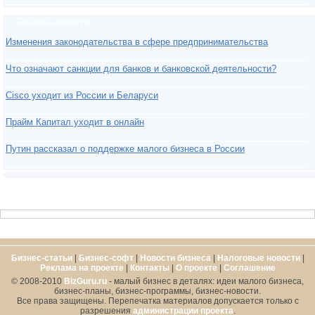
Бизнес-новости
Изменения законодательства в сфере предпринимательства
Что означают санкции для банков и банковской деятельности?
Cisco уходит из России и Беларуси
Прайм Капитал уходит в онлайн
Путин рассказал о поддержке малого бизнеса в России
Бизнес-статьи
|
Бизнес-софт
|
Новости бизнеса
|
Налоговые новости
|
Реклама на проекте
|
Контакты
|
О проекте
|
Cоглашение
© 2008-2010
BizGuru.ru
- малый бизнес в деталях: идеи малого бизнеса,
бизнес-планы, бизнес-программы, бизнес-новости.
Все права защищены. Перепечатка материалов допускается только с
разрешения
администрации проекта
.