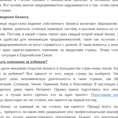
а. Вот почему многие предприниматели задумываются о том, чтобы нача
стране.
ведения бизнеса
ные недостатки ведения собственного бизнеса включают бюрократию
е бремя, довольно сложную правовую систему и высокие взносы на с
ние. Поэтому в нашей стране терпит крах каждый второй новый бизнес.
е удобства для начинающих предпринимателей, такие как льготная 
предприниматели не могут справиться с рынком. В такие моменты у мног
т идея зарегистрировать компанию за пределами страны. Этому спо
 ситуация в Европейском Союзе.
рыть компанию за рубежом?
 деле механизм открытия бизнеса в большинстве стран очень похож. Ка
ю за рубежом? Все зависит от того, какую страну вы выберете. Ча
ируют свою экономическую деятельность в таких странах, как Шв
итания, Словакия, Чехия, Германия, Кипр и Люксембург. В настоящее 
делать даже через Интернет. Однако важно подготовить все нео
ты, и лучше всего сделать это за один присест.
Регистрация ко
ии
происходит не так сложно, как кажется на первый взгляд.
 бизнес за границей не так сложно, как кажется. Прежде всего, в
ь, требуются ли какие-либо разрешения или профессиональная квали
где вы хотите зарегистрировать предприятие. Бывает, что некоторы