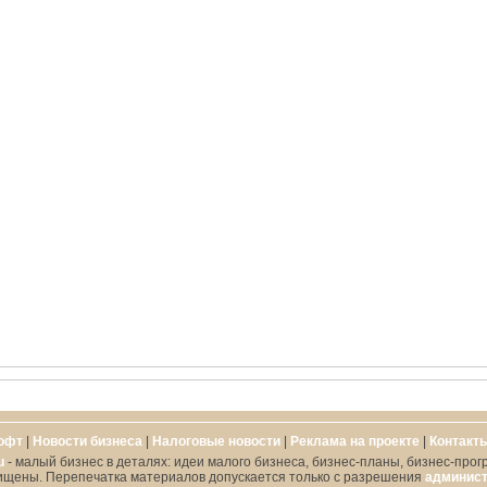
офт
|
Новости бизнеса
|
Налоговые новости
|
Реклама на проекте
|
Контакт
u
- малый бизнес в деталях: идеи малого бизнеса, бизнес-планы, бизнес-прог
ищены. Перепечатка материалов допускается только с разрешения
админист