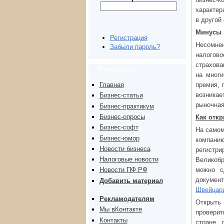
характер
в другой 
Минусы 
Регистрация
Несомнен
Забыли пароль?
налогово
страхова
Навигация
на многи
премия, 
Главная
возникае
Бизнес-статьи
рыночная
Бизнес-практикум
Бизнес-опросы
Как отк
Бизнес-софт
На самом
Бизнес-юмор
компани
Новости бизнеса
регистр
Налоговые новости
Великобр
можно с
Новости ПФ РФ
докумен
Добавить материал
Швейцар
Рекламодателям
Открыть
Мы вКонтакте
проверит
Контакты
стране, 