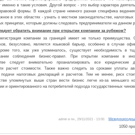
 именно в такие условия. Другой вопрос - это выбор характера деятель
правовой формы. В каждой стране немного разная специфика ведения
жное в этих областях - узнать о местном законодательстве, налоговых
ых принципах, которым должны следовать предприниматели на данном р
следует обратить внимание при открытии компании за рубежом?
регистрация компании за границей имеет не только преимущества. 
ков, безусловно, является языковой барьер, особенно в случае оф
Кроме того, как уже упоминалось, существует необходимость в тщ
вании соблюдения бизнес-правил. При открытии компании в ино
стве следует внимательно проанализировать все юридические 
сти расчет стоимости. Также важно следить за сроками уплаты ав
 подачи налоговых деклараций и расчетов. Тем не менее, риск стои
стве упомянутых выше стран вести бизнес легче из-за меньшего ко
ии и ориентированного на потребителей подхода государственных чинов
Международны
admin в пн., 29/11/2021 - 13:00.
1050 пр