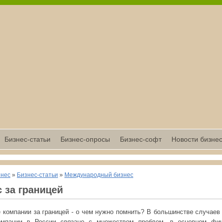
Бизнес-статьи
Бизнес-опросы
Бизнес-софт
Новости бизне
знес
»
Бизнес-статьи
»
Международный бизнес
 за границей
 компании за границей - о чем нужно помнить? В большинстве случаев
компании в России связано с множеством проблем, в основном фин