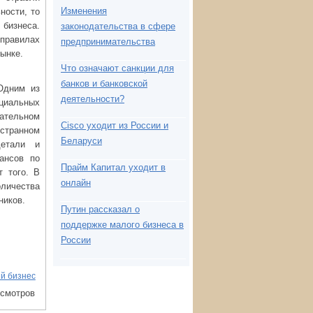
Изменения
ности, то
 бизнеса.
законодательства в сфере
 правилах
предпринимательства
ынке.
Что означают санкции для
банков и банковской
Одним из
деятельности?
ициальных
ательном
Cisco уходит из России и
странном
Беларуси
детали и
ансов по
Прайм Капитал уходит в
т того. В
онлайн
личества
ников.
Путин рассказал о
поддержке малого бизнеса в
России
й бизнес
осмотров