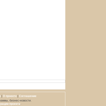
ы
|
О проекте
|
Cоглашение
раммы, бизнес-новости.
рации проекта
.