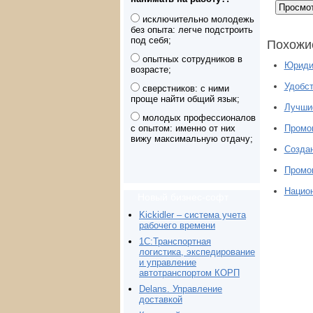
исключительно молодежь
без опыта: легче подстроить
под себя;
Похожи
опытных сотрудников в
Юриди
возрасте;
Удобст
сверстников: с ними
проще найти общий язык;
Лучшие
молодых профессионалов
с опытом: именно от них
Промок
вижу максимальную отдачу;
Создан
Промо
Нацио
Новый бизнес-софт
Kickidler – система учета
рабочего времени
1С:Транспортная
логистика, экспедирование
и управление
автотранспортом КОРП
Delans. Управление
доставкой