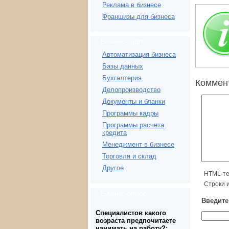
Реклама в бизнесе
Франшизы для бизнеса
Бизнес-софт
Автоматизация бизнеса
Базы данных
Бухгалтерия
Коммен
Делопроизводство
Документы и бланки
Программы кадры
Программы расчета
кредита
Менеджмент в бизнесе
Торговля и склад
Другое
HTML-те
Строки 
Бизнес-опрос
Введите
Специалистов какого
возраста предпочитаете
нанимать на работу?: