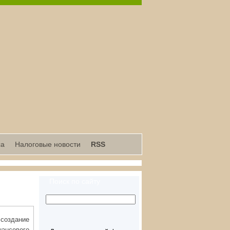
са
Налоговые новости
RSS
Поиск по сайту
 создание
ансового