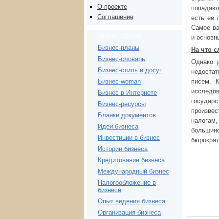
О проекте
попадают
Соглашение
есть ее 
Самое ва
Бизнес-статьи
и основн
Бизнес-планы
На что 
Бизнес-словарь
Однако 
Бизнес-стиль и досуг
недостат
писем. 
Бизнес-woman
исследо
Бизнес в Интернете
государ
Бизнес-ресурсы
произве
Бланки документов
налогам,
Идеи бизнеса
большин
Инвестиции в бизнес
бюрократ
Истории бизнеса
Кредитование бизнеса
Международный бизнес
Налогообложение в
бизнесе
Опыт ведения бизнеса
Организация бизнеса