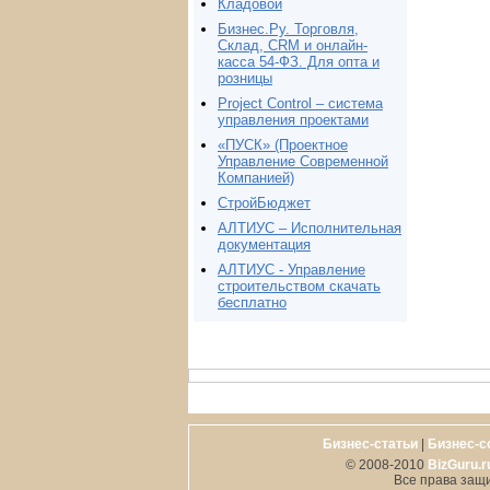
Кладовой
Бизнес.Ру. Торговля,
Склад, CRM и онлайн-
касса 54-ФЗ. Для опта и
розницы
Project Сontrol – система
управления проектами
«ПУСК» (Проектное
Управление Современной
Компанией)
СтройБюджет
АЛТИУС – Исполнительная
документация
АЛТИУС - Управление
строительством скачать
бесплатно
Бизнес-статьи
|
Бизнес-с
© 2008-2010
BizGuru.r
Все права защ