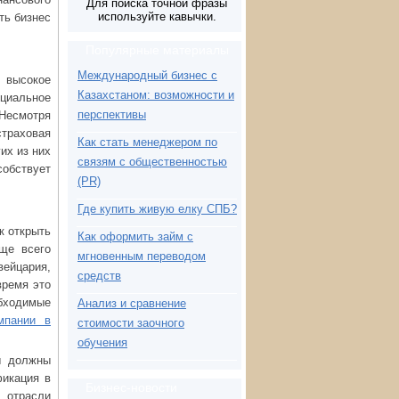
Для поиска точной фразы
используйте кавычки.
ть бизнес
Популярные материалы
Международный бизнес с
, высокое
Казахстаном: возможности и
оциальное
перспективы
 Несмотря
страховая
Как стать менеджером по
их из них
связям с общественностью
собствует
(PR)
Где купить живую елку СПБ?
к открыть
Как оформить займ с
ще всего
мгновенным переводом
ейцария,
средств
время это
бходимые
Анализ и сравнение
мпании в
стоимости заочного
обучения
ы должны
фикация в
Бизнес-новости
е отрасли