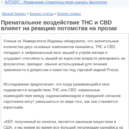
АЛТИУС - Управление строительством скачать бесплатно
Малый бизнес
»
Бизнес-статьи
»
Бизнес-планы
Пренатальное воздействие THC и CBD
влияет на реакцию потомства на прозак
Ученые из Университета Индианы обнаружили, что значительные
количества двух основных компонентов каннабиса, THC и CBD,
попадают в эмбриональный мозг мышей в утробе матери и
ухудшают способность мышей во взрослом возрасте реагировать на
флуоксетин, препарат, обычно используемый для лечения
тревожности и депрессии и известен под торговой маркой Prozac.
Исследование предполагает, что когда развивающийся мозг
подвергается воздействию THC или CBD, нормальные
взаимодействия между эндоканнабиноидом и передачей сигналов
серотонина могут уменьшаться по мере того, как они становятся
взрослыми.
«КБР, полученный из конопли, является законным веществом в
США, и мы живем во время все большей легализации каннабиса на