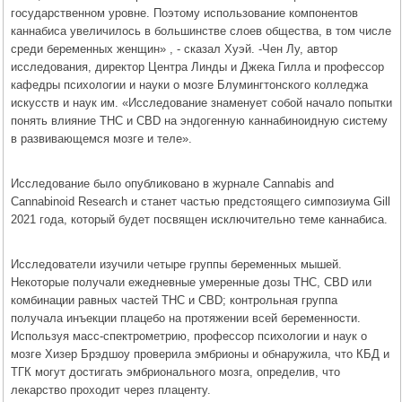
государственном уровне. Поэтому использование компонентов
каннабиса увеличилось в большинстве слоев общества, в том числе
среди беременных женщин» , - сказал Хуэй. -Чен Лу, автор
исследования, директор Центра Линды и Джека Гилла и профессор
кафедры психологии и науки о мозге Блумингтонского колледжа
искусств и наук им. «Исследование знаменует собой начало попытки
понять влияние THC и CBD на эндогенную каннабиноидную систему
в развивающемся мозге и теле».
Исследование было опубликовано в журнале Cannabis and
Cannabinoid Research и станет частью предстоящего симпозиума Gill
2021 года, который будет посвящен исключительно теме каннабиса.
Исследователи изучили четыре группы беременных мышей.
Некоторые получали ежедневные умеренные дозы THC, CBD или
комбинации равных частей THC и CBD; контрольная группа
получала инъекции плацебо на протяжении всей беременности.
Используя масс-спектрометрию, профессор психологии и наук о
мозге Хизер Брэдшоу проверила эмбрионы и обнаружила, что КБД и
ТГК могут достигать эмбрионального мозга, определив, что
лекарство проходит через плаценту.