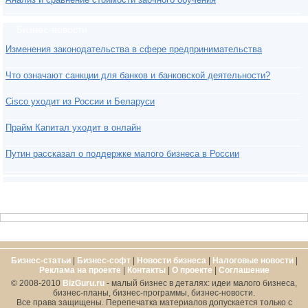
Бизнес-новости
Изменения законодательства в сфере предпринимательства
Что означают санкции для банков и банковской деятельности?
Cisco уходит из России и Беларуси
Прайм Капитал уходит в онлайн
Путин рассказал о поддержке малого бизнеса в России
Бизнес-статьи
|
Бизнес-софт
|
Новости бизнеса
|
Налоговые новости
|
Реклама на проекте
|
Контакты
|
О проекте
|
Cоглашение
© 2008-2010
BizGuru.ru
- малый бизнес в деталях: идеи малого бизнеса,
бизнес-планы, бизнес-программы, бизнес-новости.
Все права защищены. Перепечатка материалов допускается только с