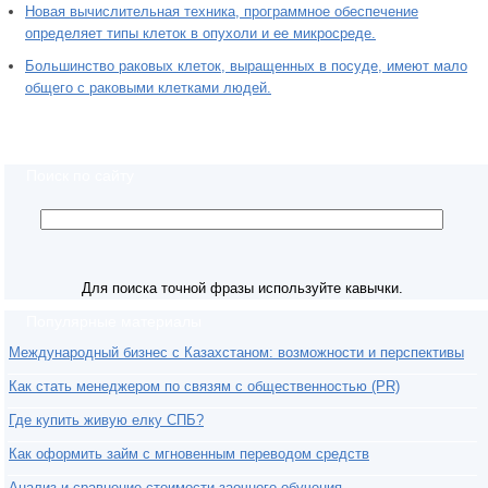
Новая вычислительная техника, программное обеспечение
определяет типы клеток в опухоли и ее микросреде.
Большинство раковых клеток, выращенных в посуде, имеют мало
общего с раковыми клетками людей.
Поиск по сайту
Для поиска точной фразы используйте кавычки.
Популярные материалы
Международный бизнес с Казахстаном: возможности и перспективы
Как стать менеджером по связям с общественностью (PR)
Где купить живую елку СПБ?
Как оформить займ с мгновенным переводом средств
Анализ и сравнение стоимости заочного обучения