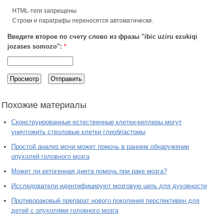
HTML-теги запрещены
Строки и параграфы переносятся автоматически.
Введите второе по счету слово из фразы "ibic uziru ezukiqi
jozases somozo":
*
Похожие материалы
Сконструированные естественные клетки-киллеры могут
уничтожить стволовые клетки глиобластомы
Простой анализ мочи может помочь в раннем обнаружении
опухолей головного мозга
Может ли кетогенная диета помочь при раке мозга?
Исследователи идентифицируют мозговую цепь для духовности
Противораковый препарат нового поколения перспективен для
детей с опухолями головного мозга