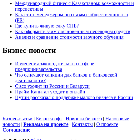
Международный бизнес с Казахстаном: возможности и
перспективы
Как стать менеджером по связям с общественностью
(PR)
Где купить живую елку СПБ?
Как оформить займ с мгновенным переводом средств
Анализ и сравнение стоимости заочного обучения
Бизнес-новости
Изменения законодательства в сфере
предпринимательства
Что означают санкции для банков и банковской
деятельности?
Cisco уходит из России и Беларуси
Прайм Капитал уходит в онлайн
Путин рассказал о поддержке малого бизнеса в России
Бизнес-статьи
|
Бизнес-софт
|
Новости бизнеса
|
Налоговые
новости
|
Реклама на проекте
|
Контакты
|
О проекте
|
Cоглашение