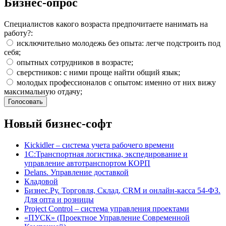
Бизнес-опрос
Специалистов какого возраста предпочитаете нанимать на
работу?:
исключительно молодежь без опыта: легче подстроить под
себя;
опытных сотрудников в возрасте;
сверстников: с ними проще найти общий язык;
молодых профессионалов с опытом: именно от них вижу
максимальную отдачу;
Новый бизнес-софт
Kickidler – система учета рабочего времени
1С:Транспортная логистика, экспедирование и
управление автотранспортом КОРП
Delans. Управление доставкой
Кладовой
Бизнес.Ру. Торговля, Склад, CRM и онлайн-касса 54-ФЗ.
Для опта и розницы
Project Сontrol – система управления проектами
«ПУСК» (Проектное Управление Современной