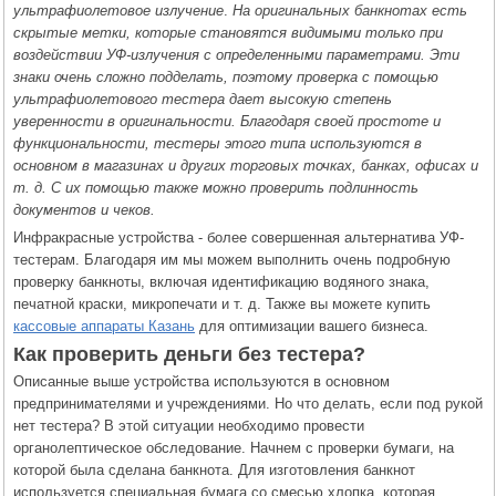
ультрафиолетовое излучение
.
На оригинальных банкнотах есть
скрытые метки, которые становятся видимыми только при
воздействии УФ-излучения с определенными параметрами. Эти
знаки очень сложно подделать, поэтому проверка с помощью
ультрафиолетового тестера дает высокую степень
уверенности в оригинальности. Благодаря своей простоте и
функциональности, тестеры этого типа используются в
основном в магазинах и других торговых точках, банках, офисах и
т. д. С их помощью также можно проверить подлинность
документов и чеков.
Инфракрасные устройства - более совершенная альтернатива УФ-
тестерам. Благодаря им мы можем выполнить очень подробную
проверку банкноты, включая идентификацию водяного знака,
печатной краски, микропечати и т. д. Также вы можете купить
кассовые аппараты Казань
для оптимизации вашего бизнеса.
Как проверить деньги без тестера?
Описанные выше устройства используются в основном
предпринимателями и учреждениями. Но что делать, если под рукой
нет тестера? В этой ситуации необходимо провести
органолептическое обследование. Начнем с проверки бумаги, на
которой была сделана банкнота. Для изготовления банкнот
используется специальная бумага со смесью хлопка, которая